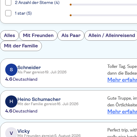
2 Anzahl der Sterne (4)
1 star (5)
Alles
Mit Freunden
Als Paar
Allein / Alleinreisend
Mit der Familie
Schneider
Toller Tag. Sup
S
Als Paar gereist
19. Juli 2026
dann die Badeau
4.6
Deutschland
Mehr erfah
Heino Schumacher
Gute Truppe, im
H
Mit der Familie gereist
16. Juli 2026
den Örtlichkeite
4.6
Deutschland
Mehr erfah
Vicky
Perfect trip, wi
V
Mit Freunden gereist
5. August 2026