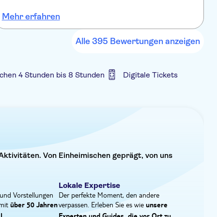
ng benutzen. Entspannen Sie sich auf dem luftigen
i
it griechischen Spezialitäten und Getränken auf Sie
Mehr erfahren
M
b
sich um alle Ihre Bedürfnisse kümmert und Ihnen
nischen Meeres gibt.
Alle 395 Bewertungen anzeigen
chen 4 Stunden bis 8 Stunden
Digitale Tickets
 inbegriffen
Digitale Buchungsbestätigung
Aktivitäten. Von Einheimischen geprägt, von uns
Lokale Expertise
und Vorstellungen
Der perfekte Moment, den andere
 mit
verpassen. Erleben Sie es wie
über 50 Jahren
unsere