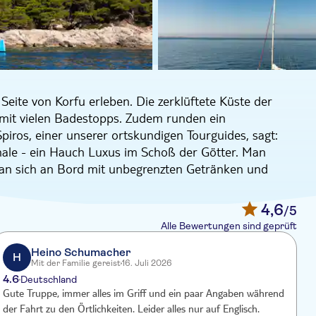
Seite von Korfu erleben. Die zerklüftete Küste der
ug mit vielen Badestopps. Zudem runden ein
Spiros, einer unserer ortskundigen Tourguides, sagt:
chale - ein Hauch Luxus im Schoß der Götter. Man
man sich an Bord mit unbegrenzten Getränken und
d Ihres Katamarans zu gehen - und von nun an
4,6
/5
ie die Sonne und die idyllische Landschaft mit ihren
Alle Bewertungen sind geprüft
gründen inmitten von wacholdergrüner Vegetation - das
tamaran ist ein echter Hingucker, mit einem
Heino Schumacher
H
Mit der Familie gereist
16. Juli 2026
- nur über dem Wasser. Ich liebe es."
4.6
Deutschland
en aus der Erfolgsserie "The Durrells" sowie das
Gute Truppe, immer alles im Griff und ein paar Angaben während
P
. Zudem können Sie an mindestens vier Ankerplätzen
der Fahrt zu den Örtlichkeiten. Leider alles nur auf Englisch.
o