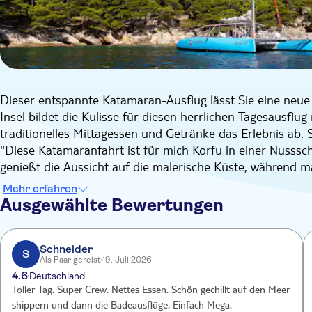
Dieser entspannte Katamaran-Ausflug lässt Sie eine neue 
Insel bildet die Kulisse für diesen herrlichen Tagesausfl
traditionelles Mittagessen und Getränke das Erlebnis ab. 
"Diese Katamaranfahrt ist für mich Korfu in einer Nusss
genießt die Aussicht auf die malerische Küste, während 
einem typisch griechischen Mittagessen verwöhnen lässt."
Mehr erfahren
Sie werden abgeholt und zum Hafen gebracht, um an Bor
Ausgewählte Bewertungen
können Sie sich ganz der Entspannung widmen. Genießen S
steilen Klippen, abgelegenen Stränden und kleinen Fisch
ist schon ein toller Anblick. Spiros fügt hinzu: "Dieser Ka
Schneider
S
Als Paar gereist
19. Juli 2026
Trampolinnetz zum Liegen. Es ist wie in einer Hängematte 
4.6
Deutschland
Auf dem Weg dorthin sehen Sie einige berühmte Wahrzeich
Toller Tag. Super Crew. Nettes Essen. Schön gechillt auf den Meer
Haus des echten Laurence Durrell aus den 1930er Jahren
shippern und dann die Badeausflüge. Einfach Mega.