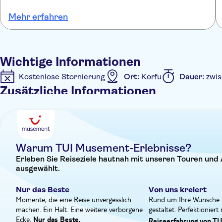
ins Ionische Meer eintauchen und die Schnorchelausrüstu
Deck oder im schattigen Bereich, bevor ein Mittagessen m
Mehr erfahren
wartet. Eine ortskundige Crew steht Ihnen zur Seite, die 
Informationen über Korfu und die Fauna und Flora des Io
Wichtige Informationen
Kostenlose Stornierung
Ort:
Korfu
Dauer:
zwis
Zusätzliche Informationen
Eintritte inbegriffen
Sofortbestätigung
Mahlzeit
Abholservice vom Hotel
Warum TUI Musement-Erlebnisse?
Erleben Sie Reiseziele hautnah mit unseren Touren und 
ausgewählt.
Nur das Beste
Von uns kreiert
Momente, die eine Reise unvergesslich
Rund um Ihre Wünsche 
machen. Ein Halt. Eine weitere verborgene
gestaltet. Perfektioniert
Ecke.
Nur das Beste.