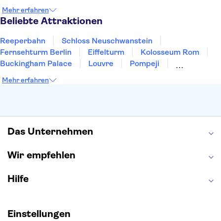
San Francisco
Miami
Leipzig
Stuttgart
Mehr erfahren
Heidelberg
Bremen
Hannover
Beliebte Attraktionen
Reeperbahn
Schloss Neuschwanstein
Fernsehturm Berlin
Eiffelturm
Kolosseum Rom
Buckingham Palace
Louvre
Pompeji
Petersdom
Sagrada Familia
Tower of London
Mehr erfahren
Moulin Rouge
Burj Khalifa
Keukenhof
London Eye
Elbphilharmonie
Alhambra
Efteling
St Pauli
Das Unternehmen
Wir empfehlen
Hilfe
Einstellungen