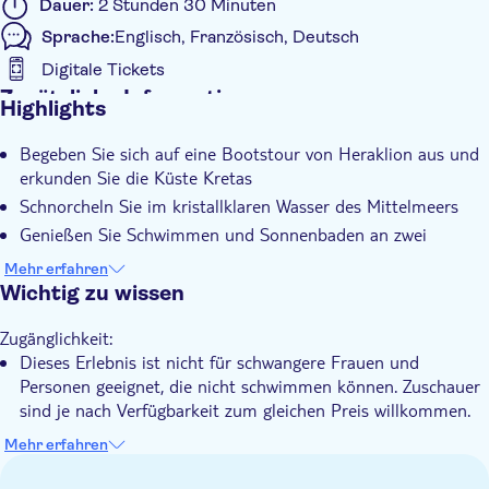
Dauer:
2 Stunden 30 Minuten
Sprache:
Englisch, Französisch, Deutsch
Digitale Tickets
Zusätzliche Informationen
Highlights
Sofortbestätigung
Begeben Sie sich auf eine Bootstour von Heraklion aus und
Geführte Tour
erkunden Sie die Küste Kretas
Kleine Gruppengröße
Schnorcheln Sie im kristallklaren Wasser des Mittelmeers
Digitale Buchungsbestätigung
Genießen Sie Schwimmen und Sonnenbaden an zwei
abgeschiedenen Orten
Mehr erfahren
Erleben Sie einen umweltfreundlichen Ausflug mit
Wichtig zu wissen
professionellen Guides und erstklassiger Ausrüstung
Zugänglichkeit:
Dieses Erlebnis ist nicht für schwangere Frauen und
Personen geeignet, die nicht schwimmen können. Zuschauer
sind je nach Verfügbarkeit zum gleichen Preis willkommen.
Nicht erlaubt:
Mehr erfahren
Teilnehmer unter 6 Jahren. Alle Minderjährigen müssen von
einem Erwachsenen begleitet werden