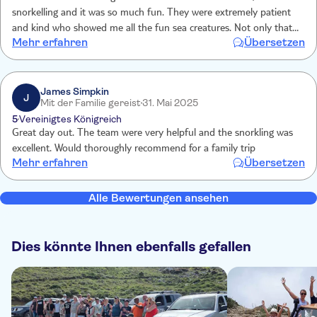
snorkelling and it was so much fun. They were extremely patient
and kind who showed me all the fun sea creatures. Not only that
Mehr erfahren
Übersetzen
but they take underwater photos and videos of you. I cannot
recommend enough. Once again thank you!
James Simpkin
J
Mit der Familie gereist
31. Mai 2025
5
Vereinigtes Königreich
Great day out. The team were very helpful and the snorkling was
excellent. Would thoroughly recommend for a family trip
Mehr erfahren
Übersetzen
Alle Bewertungen ansehen
Dies könnte Ihnen ebenfalls gefallen