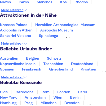
Naxos
Paros
Mykonos
Kos
Rhodos
Samos
Mehr erfahren
Attraktionen in der Nähe
Knossos Palace
Heraklion Archaeological Museum
Akropolis in Athen
Acropolis Museum
Santorini Volcano
Spinalonga
Ancient Agora of Athens
Oia
Mehr erfahren
Athens Archeological Museum
Temple of Poseidon
Beliebte Urlaubsländer
Temple of Olympian Zeus
Archeological Museum of Chania
Achilleion Palace
Australien
Belgien
Schweiz
Elafonisi
Paleokastritsa Monastery
Kapverdische Inseln
Tschechien
Deutschland
Spanien
Frankreich
Griechenland
Kroatien
Irland
Island
Italien
Japan
Luxemburg
Mehr erfahren
Norwegen
Polen
Portugal
Schweden
Beliebte Reiseziele
Side
Barcelona
Rom
London
Paris
New York
Amsterdam
Wien
Berlin
Hamburg
Prag
München
Dresden