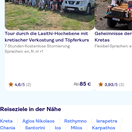
Tour durch die Lasithi-Hochebene mit
Geheimnisse der
kretischer Verkostung und Töpferkurs
Kretas
7 Stunden
·
Kostenlose Stornierung
·
Flexibel
·
Sprachen: en
Sprachen: en, fr, nl +1
85
€
Ab:
4,6
/5
(2)
3,93
/5
(3)
Reiseziele in der Nähe
Kreta
Agios Nikolaos
Rethymno
Ierapetra
Chania
Santorini
Ios
Milos
Karpathos