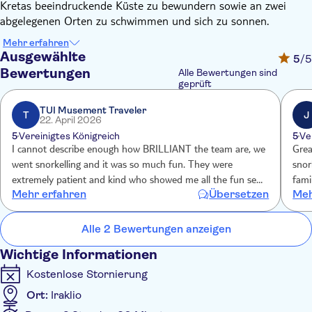
Kretas beeindruckende Küste zu bewundern sowie an zwei
abgelegenen Orten zu schwimmen und sich zu sonnen.
Ihr Abenteuer beginnt im Hafen von Pantanassa, nur einen
Mehr erfahren
Steinwurf von der Stadt Heraklion entfernt. Nach einer
Ausgewählte
5
/5
Sicherheitseinweisung segeln Sie entlang des Golfs des Dorfes
Bewertungen
Alle Bewertungen sind
Theseas in Richtung „Filakes“ in der Bucht von Agia Pelagia.
geprüft
Unterwegs werden Sie von beeindruckenden Felsformationen
TUI Musement Traveler
und den faszinierenden Farben des Mittelmeers fasziniert sein.
T
J
22. April 2026
Tauchen Sie bei Ihrem ersten Stopp mit einem professionellen
5
Vereinigtes Königreich
5
Ve
Guide und erstklassiger Schnorchelausrüstung in das klare
I cannot describe enough how BRILLIANT the team are, we
Grea
Wasser ein. Wenn Sie genug von der Unterwassererkundung
went snorkelling and it was so much fun. They were
snor
haben, können Sie an Bord bei etwas Wasser und einem
extremely patient and kind who showed me all the fun sea
fami
kleinen Snack durchatmen, bevor Sie zum zweiten
Mehr erfahren
Übersetzen
Meh
creatures. Not only that but they take underwater photos
Schnorchelplatz aufbrechen. Hier haben Sie ausreichend
and videos of you. I cannot recommend enough. Once again
Freizeit zum Schnorcheln, Schwimmen oder einfach zum
thank you!
Alle 2 Bewertungen anzeigen
Sonnenbaden.
Dieser umweltfreundliche Ausflug ist wirklich eine
Wichtige Informationen
unvergleichliche Möglichkeit, die Küste Kretas zu entdecken.
Kostenlose Stornierung
Ort:
Iraklio