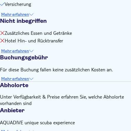
Annisaras, Malia, Stalida. Bitte vereinbaren Sie dies direkt
Versicherung
mit dem örtlichen Reiseveranstalter (Kontaktdaten finden
Sie auf dem Voucher, den Sie nach der Buchung erhalten).
Mehr erfahren
Nicht inbegriffen
Zusätzliches Essen und Getränke
Hotel Hin- und Rücktransfer
Mehr erfahren
Buchungsgebühr
Für diese Buchung fallen keine zusätzlichen Kosten an.
Mehr erfahren
Abholorte
Unter Verfügbarkeit & Preise erfahren Sie, welche Abholorte
vorhanden sind
Anbieter
AQUADIVE unique scuba experience