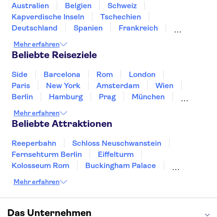
Day trips to Eze
Loiretal und Schlösser
Australien
Belgien
Schweiz
French Riviera day trips
Day trips to Antibes
Kapverdische Inseln
Tschechien
Deutschland
Spanien
Frankreich
Griechenland
Kroatien
Irland
Island
Mehr erfahren
Italien
Japan
Luxemburg
Norwegen
Beliebte Reiseziele
Polen
Portugal
Schweden
Side
Barcelona
Rom
London
Paris
New York
Amsterdam
Wien
Berlin
Hamburg
Prag
München
Dresden
San Francisco
Miami
Leipzig
Mehr erfahren
Stuttgart
Heidelberg
Bremen
Hannover
Beliebte Attraktionen
Reeperbahn
Schloss Neuschwanstein
Fernsehturm Berlin
Eiffelturm
Kolosseum Rom
Buckingham Palace
Louvre
Pompeji
Petersdom
Mehr erfahren
Sagrada Familia
Tower of London
Moulin Rouge
Burj Khalifa
Keukenhof
London Eye
Elbphilharmonie
Alhambra
Das Unternehmen