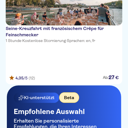
Seine-Kreuzfahrt mit französischem Crêpe für
Feinschmecker
1 Stunde
·
Kostenlose Stornierung
·
Sprachen: en, fr
27
€
Ab:
4,35
/5
(12)
KI-unterstützt
Beta
Empfohlene Auswahl
Erhalten Sie personalisierte
Empfehlungen, die Ihren Interessen