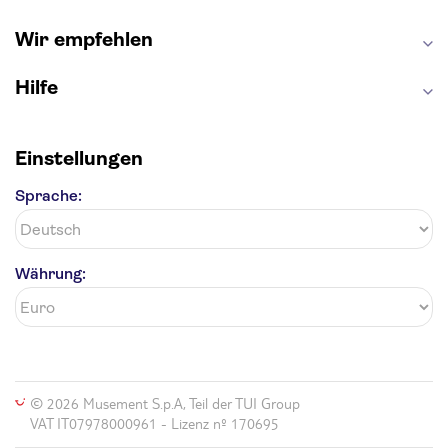
Efteling
St Pauli
Wir empfehlen
Hilfe
Einstellungen
Sprache:
Währung:
© 2026 Musement S.p.A, Teil der TUI Group
VAT IT07978000961 - Lizenz nº 170695