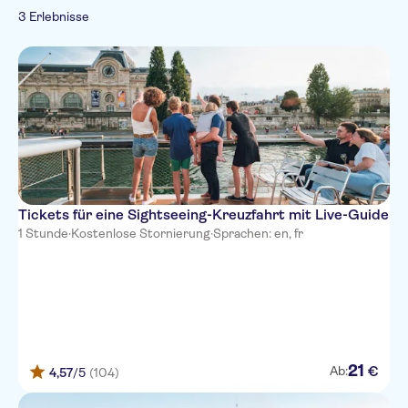
3 Erlebnisse
Tickets für eine Sightseeing-Kreuzfahrt mit Live-Guide
1 Stunde
·
Kostenlose Stornierung
·
Sprachen: en, fr
21
€
Ab:
4,57
/5
(104)