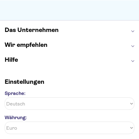
Moulin Rouge
Burj Khalifa
Keukenhof
London Eye
Elbphilharmonie
Alhambra
Efteling
St Pauli
Das Unternehmen
Wir empfehlen
Hilfe
Einstellungen
Sprache:
Währung: