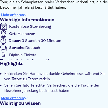
Tour, die an Schauplätzen realer Verbrechen vorbeiführt, die die
Bewohner jahrelang beschäftigt haben.
Entlang des idyllischen Maschsees erfahrt ihr, welche wahren
Mehr erfahren
Kriminalfälle sich hier in den letzten Jahrzehnten zugetragen
Wichtige Informationen
haben und welche teilweise bis heute ungeklärt sind.
Kostenlose Stornierung
Anschließend führt euch der Weg raus aus der Innenstadt in
die benachbarten Stadtteile Hannovers. Aber Vorsicht: Auch
Ort:
Hannover
hier fanden wahre Verbrechen und Kriminalfälle statt.
Dauer:
3 Stunden 30 Minuten
Sprache:
Deutsch
Digitale Tickets
Zusätzliche Informationen
Highlights
Sofortbestätigung
Entdecken Sie Hannovers dunkle Geheimnisse, während Sie
Geführte Tour
von Tatort zu Tatort radeln
Digitale Buchungsbestätigung
Sehen Sie Tatorte echter Verbrechen, die die Psyche der
Bewohner jahrelang beeinflusst haben
Informieren Sie sich über wahre Kriminalfälle, die sich vor
Mehr erfahren
Kurzem ereignet haben und teilweise noch heute ungeklärt
Wichtig zu wissen
sind