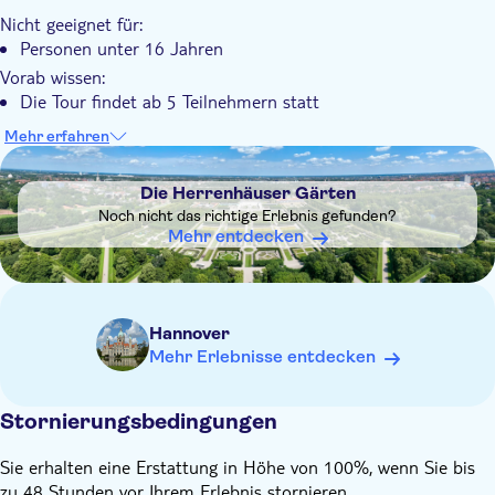
Nicht geeignet für:
Personen unter 16 Jahren
Vorab wissen:
Die Tour findet ab 5 Teilnehmern statt
Es wird empfohlen, bequeme Kleidung zu tragen
Mehr erfahren
DSA1Die Herrenhäuser Gärten
Denk daran es mitzubringen:
Eine Wasserflasche und ein kleiner Snack
Die Herrenhäuser Gärten
Noch nicht das richtige Erlebnis gefunden?
Mehr entdecken
Hannover
Mehr Erlebnisse entdecken
Stornierungsbedingungen
Sie erhalten eine Erstattung in Höhe von 100%, wenn Sie bis
zu 48 Stunden vor Ihrem Erlebnis stornieren.