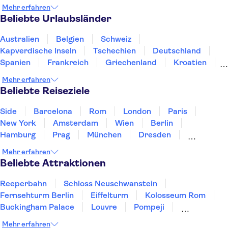
SEA LIFE Hannover
Hamburger Hafen
Mehr erfahren
Elbphilharmonie
St Pauli
Die Spree
Beliebte Urlaubsländer
Speicherstadt
Frauenkirche Dresden
HafenCity
Berliner Mauer
Semperoper Dresden
Australien
Belgien
Schweiz
Neues Grünes Gewölbe
Fernsehturm Berlin
Kapverdische Inseln
Tschechien
Deutschland
Spanien
Frankreich
Griechenland
Kroatien
Irland
Island
Italien
Japan
Luxemburg
Mehr erfahren
Norwegen
Polen
Portugal
Schweden
Beliebte Reiseziele
Side
Barcelona
Rom
London
Paris
New York
Amsterdam
Wien
Berlin
Hamburg
Prag
München
Dresden
San Francisco
Miami
Leipzig
Stuttgart
Mehr erfahren
Heidelberg
Bremen
Hannover
Beliebte Attraktionen
Reeperbahn
Schloss Neuschwanstein
Fernsehturm Berlin
Eiffelturm
Kolosseum Rom
Buckingham Palace
Louvre
Pompeji
Petersdom
Sagrada Familia
Tower of London
Mehr erfahren