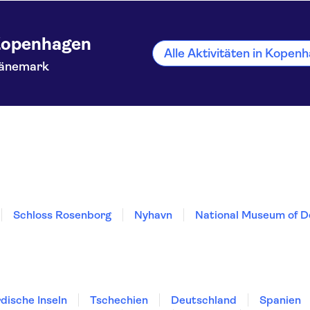
openhagen
Alle Aktivitäten in Kope
änemark
Schloss Rosenborg
Nyhavn
National Museum of 
dische Inseln
Tschechien
Deutschland
Spanien