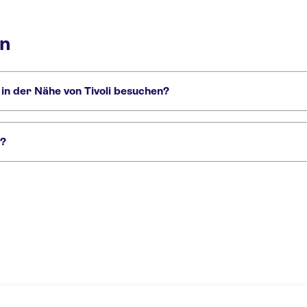
en
in der Nähe von Tivoli besuchen?
 nicht verpassen sollten:
avn
National Museum of Denmark
Schloss Christiansborg
i?
f-Bus
Kopenhagen-Karte
Tivoli Gärten Eintrittskarten
Escape Tour – selb