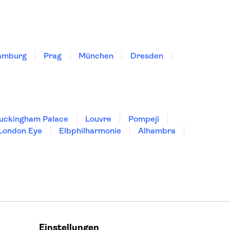
amburg
Prag
München
Dresden
uckingham Palace
Louvre
Pompeji
London Eye
Elbphilharmonie
Alhambra
Einstellungen