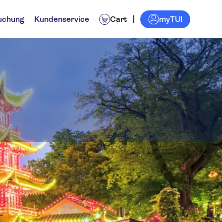
myTUI
uchung
Kundenservice
Cart
eimische
Tickets und Events
Ausflüge und Tagestouren