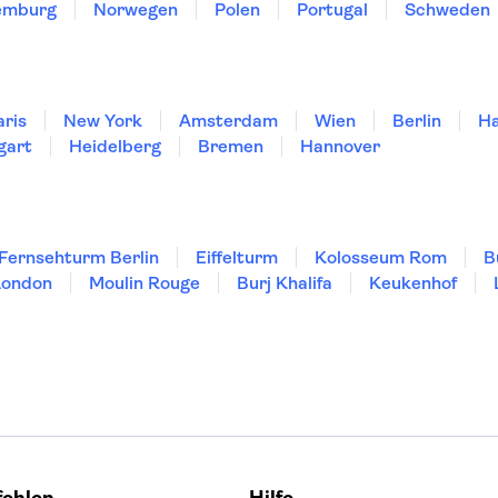
emburg
Norwegen
Polen
Portugal
Schweden
aris
New York
Amsterdam
Wien
Berlin
H
gart
Heidelberg
Bremen
Hannover
Fernsehturm Berlin
Eiffelturm
Kolosseum Rom
B
London
Moulin Rouge
Burj Khalifa
Keukenhof