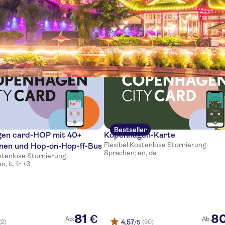
e
Bestseller
en card-HOP mit 40+
Kopenhagen-Karte
Flexibel
·
Kostenlose Stornierung
·
onen und Hop-on-Hop-ff-Bus
Sprachen: en, da
stenlose Stornierung
·
, it, fr +3
81
8
€
Ab:
Ab:
4,57
(2)
(50)
/5