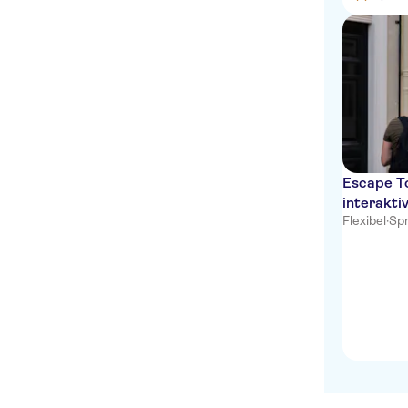
Escape To
interakti
Flexibel
·
Spr
Kopenha