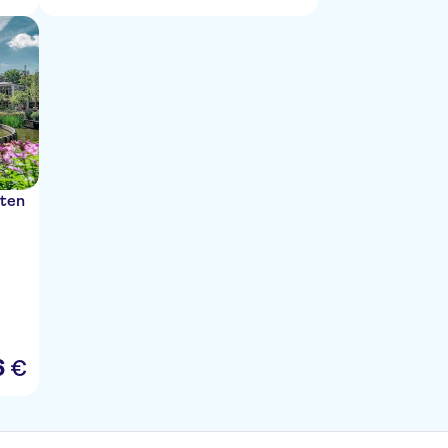
rten
6
€