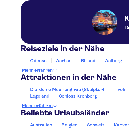
K
D
Reiseziele in der Nähe
Odense
Aarhus
Billund
Aalborg
Mehr erfahren
Attraktionen in der Nähe
Die kleine Meerjungfrau (Skulptur)
Tivoli
Legoland
Schloss Kronborg
Mehr erfahren
Beliebte Urlaubsländer
Australien
Belgien
Schweiz
Kapver