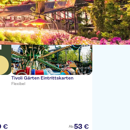
Sortieren nach:
Tivoli Gärten Eintrittskarten
Flexibel
0
53
€
€
Ab: