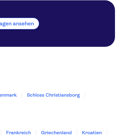
nhagen ansehen
Denmark
Schloss Christiansborg
Frankreich
Griechenland
Kroatien