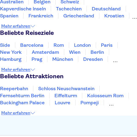
Australien
Belgien
Schweiz
Kapverdische Inseln
Tschechien
Deutschland
Spanien
Frankreich
Griechenland
Kroatien
Irland
Island
Italien
Japan
Luxemburg
Mehr erfahren
Norwegen
Polen
Portugal
Schweden
Beliebte Reiseziele
Side
Barcelona
Rom
London
Paris
New York
Amsterdam
Wien
Berlin
Hamburg
Prag
München
Dresden
San Francisco
Miami
Leipzig
Stuttgart
Mehr erfahren
Heidelberg
Bremen
Hannover
Beliebte Attraktionen
Reeperbahn
Schloss Neuschwanstein
Fernsehturm Berlin
Eiffelturm
Kolosseum Rom
Buckingham Palace
Louvre
Pompeji
Petersdom
Sagrada Familia
Tower of London
Mehr erfahren
Moulin Rouge
Burj Khalifa
Keukenhof
London Eye
Elbphilharmonie
Alhambra
Efteling
St Pauli