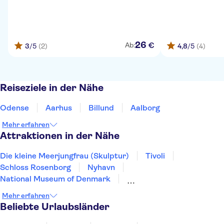
26
€
Ab:
3
/5
(2)
4,8
/5
(4)
Reiseziele in der Nähe
Odense
Aarhus
Billund
Aalborg
Mehr erfahren
Attraktionen in der Nähe
Die kleine Meerjungfrau (Skulptur)
Tivoli
Schloss Rosenborg
Nyhavn
National Museum of Denmark
Schloss Christiansborg
Schloss Kronborg
Legoland
Mehr erfahren
Beliebte Urlaubsländer