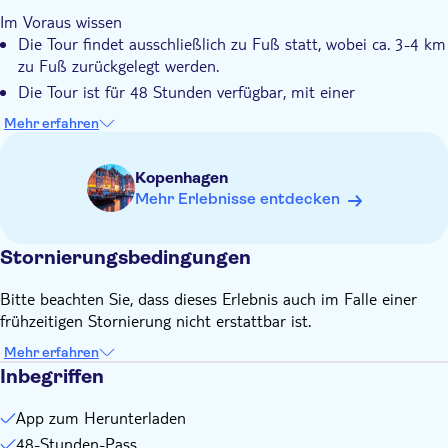
Sie können Ihre Tour jederzeit flexibel starten, abspielen und
auf die Probe stellen. Verwandeln Sie Sightseeing in ein echtes
Im Voraus wissen
unterbrechen, wann immer Sie wollen.
Abenteuer!
Die Tour findet ausschließlich zu Fuß statt, wobei ca. 3-4 km
Das Erlebnis ist perfekt für jede Gruppe, von Freunden und
zu Fuß zurückgelegt werden.
Familien bis hin zu Touristen
Die Tour ist für 48 Stunden verfügbar, mit einer
Gesamtdauer von etwa 2,5 Stunden
Mehr erfahren
Sie können die Anzahl der Teams direkt in der App
auswählen, sobald das Spiel begonnen hat
Kopenhagen
Eine Online-Fotogalerie ist inbegriffen
Mehr Erlebnisse entdecken
Ihr Ticket ist nach dem Kauf 3 Jahre lang gültig und kann an
jedem beliebigen Datum eingelöst werden
Stornierungsbedingungen
Bitte mitbringen
Ein Smartphone für jeden Spieler, mit mobilem Internet (ca.
Bitte beachten Sie, dass dieses Erlebnis auch im Falle einer
50-100 MB Datennutzung), GPS, einer Kamera und
frühzeitigen Stornierung nicht erstattbar ist.
ausreichend Akkuleistung
Mehr erfahren
Inbegriffen
App zum Herunterladen
48-Stunden-Pass