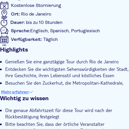
Berg Corcovado haben. Nach einiger Zeit oben gehen Sie
Kostenlose Stornierung
hinunter zu einem All-you-can-eat-Grillhaus (falls Sie diese
Ort:
Rio de Janeiro
Option gewählt haben). Wenn Sie die Option ohne Mittagessen
wählen, macht Ihnen Ihr Reiseleiter verschiedene Vorschläge für
Dauer:
bis zu 10 Stunden
Restaurants in der Nähe.
Sprache:
Englisch, Spanisch, Portugiesisch
Nach dem Mittagessen fahren Sie mit dem Van nach Santa
Verfügbarkeit:
Täglich
Teresa, einem Viertel, in dem sich Entspanntheit und Tradition
treffen. Hier können Sie auch Straßenkunst bewundern, wie
Digitale Tickets
Highlights
zum Beispiel die beeindruckende Selarón-Treppe, eine
Zusätzliche Informationen
wunderschöne Keramiktreppe des chilenischen Künstlers Jorge
Genießen Sie eine ganztägige Tour durch Rio de Janeiro
Sofortbestätigung
Selarón. Sie haben etwa 10 Minuten Zeit, sie zu bewundern.
Entdecken Sie die wichtigsten Sehenswürdigkeiten der Stadt,
Von dort aus fahren Sie mit dem Van durch den Tijuca-
Standardgruppe
ihre Geschichte, ihren Lebensstil und köstliches Essen
Nationalpark zum Besucherzentrum des Parks. Von dort aus
Abholservice vom Hotel
Besuchen Sie den Zuckerhut, die Metropolitan-Kathedrale,
fahren Sie hinauf zur Statue und genießen die Aussicht von
die Selarón-Treppe und die Christusstatue
einem der berühmtesten Wahrzeichen der Welt. Nach der
Mehr erfahren
Erfahrener Reiseleiter (englisch-, portugiesisch- und
Rückfahrt mit dem Van geht es zurück zu Ihrem Hotel.
Wichtig zu wissen
spanischsprachig)
Die genaue Abfahrtszeit für diese Tour wird nach der
Rückbestätigung festgelegt
Bitte beachten Sie, dass der örtliche Veranstalter