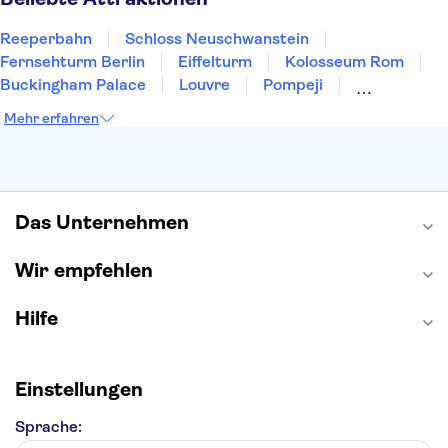
Reeperbahn
Schloss Neuschwanstein
Fernsehturm Berlin
Eiffelturm
Kolosseum Rom
Buckingham Palace
Louvre
Pompeji
Petersdom
Sagrada Familia
Tower of London
Mehr erfahren
Moulin Rouge
Burj Khalifa
Keukenhof
London Eye
Elbphilharmonie
Alhambra
Efteling
St Pauli
Das Unternehmen
Wir empfehlen
Hilfe
Einstellungen
Sprache: