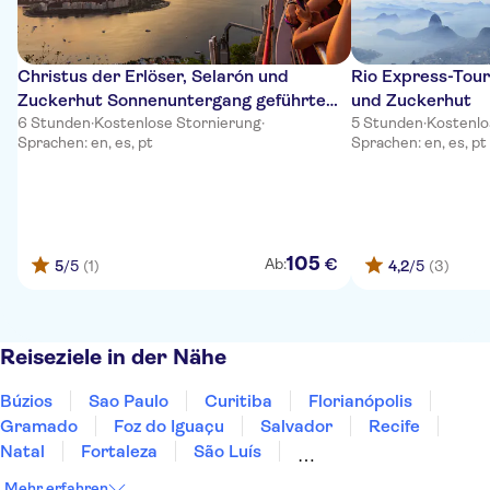
Christus der Erlöser, Selarón und
Rio Express-Tour
Zuckerhut Sonnenuntergang geführte
und Zuckerhut
Tour in Rio
6 Stunden
·
Kostenlose Stornierung
·
5 Stunden
·
Kostenlo
Sprachen: en, es, pt
Sprachen: en, es, pt
105
€
Ab:
5
/5
(1)
4,2
/5
(3)
Reiseziele in der Nähe
Búzios
Sao Paulo
Curitiba
Florianópolis
Gramado
Foz do Iguaçu
Salvador
Recife
Natal
Fortaleza
São Luís
Fernando de Noronha
Manaus
Mehr erfahren