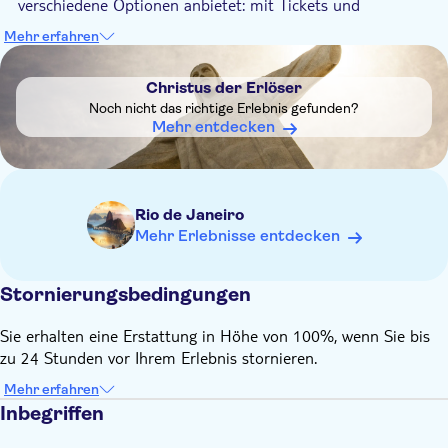
verschiedene Optionen anbietet: mit Tickets und
Mittagessen sowie ohne Tickets und Mittagessen. Wenn Sie
Mehr erfahren
die Option ohne Tickets wählen, bringen Sie den Betrag
DSA1Christus der Erlöser
bitte in bar mit, damit er direkt an den Reiseleiter gezahlt
Christus der Erlöser
werden kann und Ihr Gutschein gültig ist. Andernfalls
Noch nicht das richtige Erlebnis gefunden?
müssen Sie sich möglicherweise in die Warteschlange für den
Mehr entdecken
Ticketkauf einreihen.
Leichte Kleidung, Sonnenschutz und Sonnenbrille werden
empfohlen
Rio de Janeiro
Mehr Erlebnisse entdecken
Stornierungsbedingungen
Sie erhalten eine Erstattung in Höhe von 100%, wenn Sie bis
zu 24 Stunden vor Ihrem Erlebnis stornieren.
Mehr erfahren
Inbegriffen