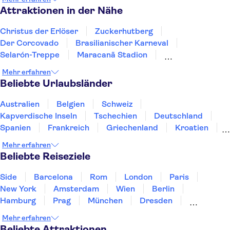
Attraktionen in der Nähe
Christus der Erlöser
Zuckerhutberg
Der Corcovado
Brasilianischer Karneval
Selarón-Treppe
Maracanã Stadion
Iguazú-Wasserfälle
Itaipu-Staudamm
Mehr erfahren
Beliebte Urlaubsländer
Australien
Belgien
Schweiz
Kapverdische Inseln
Tschechien
Deutschland
Spanien
Frankreich
Griechenland
Kroatien
Irland
Island
Italien
Japan
Luxemburg
Mehr erfahren
Norwegen
Polen
Portugal
Schweden
Beliebte Reiseziele
Side
Barcelona
Rom
London
Paris
New York
Amsterdam
Wien
Berlin
Hamburg
Prag
München
Dresden
San Francisco
Miami
Leipzig
Stuttgart
Mehr erfahren
Heidelberg
Bremen
Hannover
Beliebte Attraktionen