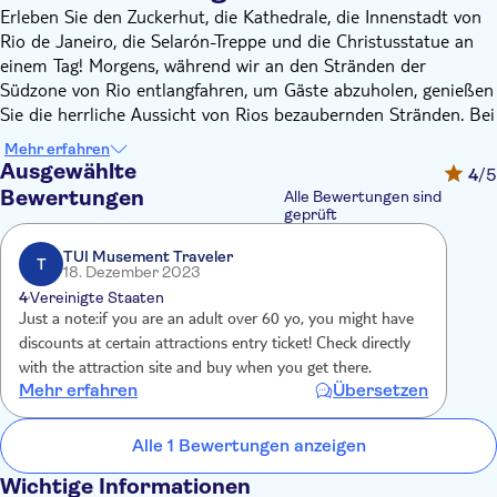
Erleben Sie den Zuckerhut, die Kathedrale, die Innenstadt von
Rio de Janeiro, die Selarón-Treppe und die Christusstatue an
einem Tag! Morgens, während wir an den Stränden der
Südzone von Rio entlangfahren, um Gäste abzuholen, genießen
Sie die herrliche Aussicht von Rios bezaubernden Stränden. Bei
einem Spaziergang durch Leblon, Ipanema und Copacabana
Mehr erfahren
erfahren Sie alles über diese Strände.
Ausgewählte
4
/5
Anschließend geht es weiter zum Viertel Botafogo, wo der
Bewertungen
Alle Bewertungen sind
Zuckerhut steht. Zuvor erkunden Sie die Innenstadt, um mehr
geprüft
über die Geschichte der Stadt zu erfahren. Dabei besuchen Sie
TUI Musement Traveler
den Guanabara-Palast, das berühmte Sambódromo Rio und
T
18. Dezember 2023
die Catedral Metropolitana, wo Sie Halt machen. Nach einem
4
Vereinigte Staaten
kurzen Besuch geht es weiter nach Urca und zum Zuckerhut.
Just a note:if you are an adult over 60 yo, you might have
Dort genießen Sie einige der schönsten Aussichten Rios. Mit
discounts at certain attractions entry ticket! Check directly
der Seilbahn gelangen Sie in zwei Schritten ganz nach oben.
with the attraction site and buy when you get there.
Die erste Seilbahn bringt Sie zum Urca-Hügel, einem 215
Mehr erfahren
Übersetzen
Meter hohen Aussichtspunkt, von dem aus Sie bereits eine
wunderschöne Aussicht auf die Guanabara-Bucht und ihre
Alle 1 Bewertungen anzeigen
Inseln, die Strände Flamengo und Botafogo, den Flughafen
Santos Dumont, die Rio-Niterói-Brücke, Urcas Viertel und den
Wichtige Informationen