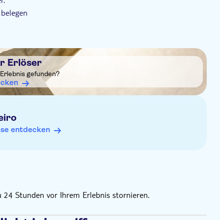
z belegen
B&Bs angeboten wird
 Personen, um den Komfort unserer Kunden zu
n.
r Erlöser
 Erlebnis gefunden?
ecken
eiro
sse entdecken
u 24 Stunden vor Ihrem Erlebnis stornieren.