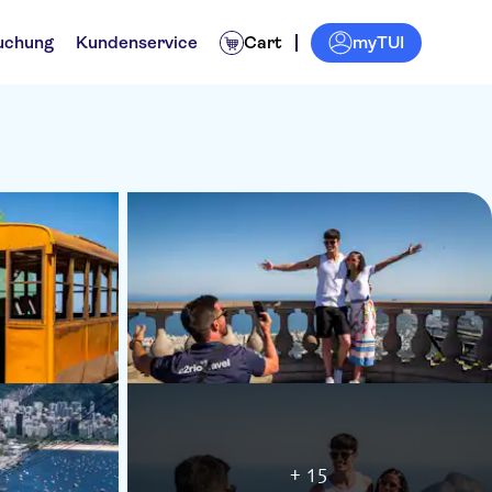
myTUI
uchung
Kundenservice
Cart
+ 15