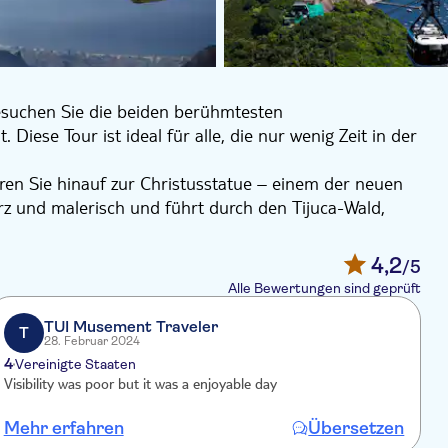
esuchen Sie die beiden berühmtesten
iese Tour ist ideal für alle, die nur wenig Zeit in der
en Sie hinauf zur Christusstatue – einem der neuen
rz und malerisch und führt durch den Tijuca-Wald,
adt bietet.
ahren Sie mit zwei Seilbahnen hinauf zum Gipfel.
4,2
/5
rhut auf 395 m Höhe. Beenden Sie die Tour mit einem
Alle Bewertungen sind geprüft
TUI Musement Traveler
T
28. Februar 2024
4
4
Vereinigte Staaten
Visibility was poor but it was a enjoyable day
Mehr erfahren
Übersetzen
M