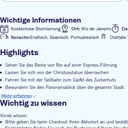
Wichtige Informationen
Kostenlose Stornierung
Ort:
Rio de Janeiro
Da
Sprache:
Englisch, Spanisch, Portugiesisch
Digitale
Zusätzliche Informationen
Highlights
Sofortbestätigung
Eintritte inbegriffen
Geführt
Digitale Buchungsbestätigung
Standardgruppe
Sehen Sie das Beste von Rio auf einer Express-Führung
Lassen Sie sich von der Christusstatue überraschen
Fahren Sie mit der Seilbahn zum Gipfel des Zuckerhuts
Bewundern Sie den Panoramablick über die gesamte Stadt
Hotel Hin- und Rücktransfer für einfache Fortbewegung
Mehr erfahren
Wichtig zu wissen
Vorab wissen:
Bitte geben Sie beim Checkout Ihren Abholort an und bestäti
Kontaktdaten finden Sie nach der Buchung auf Ihrem Vouche