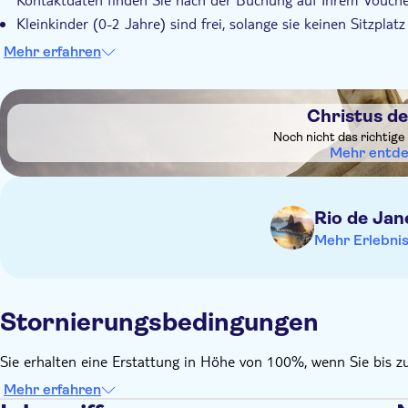
Kleinkinder (0-2 Jahre) sind frei, solange sie keinen Sitzplat
Bitte beachten Sie, dass keine Abholung von Hostels oder 
Mehr erfahren
Die maximale Gruppengröße beträgt in der Regel bis zu 19
gewährleisten. Dies kann sich während der Hochsaison änder
DSA1Christus der Erlöser
Diese Tour findet bei jedem Wetter statt
Christus de
Noch nicht das richtige
Mehr entd
Rio de Jan
Mehr Erlebni
Stornierungsbedingungen
Sie erhalten eine Erstattung in Höhe von 100%, wenn Sie bis z
Mehr erfahren