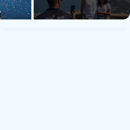
TUI Musement Traveler
T
28. Februar 2024
Vereinigte Staaten
Visibility was poor but it was a enjoyable day
ehr erfahren
Übersetzen