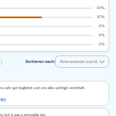
33%
67%
0%
0%
0%
Sortieren nach:
Relevanteste zuerst
s sehr gut begleitet und uns alles wichtige vermittelt.
ren
Visibility was poor but it was a enjoyable day