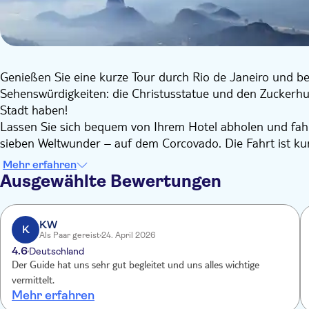
Genießen Sie eine kurze Tour durch Rio de Janeiro und b
Sehenswürdigkeiten: die Christusstatue und den Zuckerhut. D
Stadt haben!
Lassen Sie sich bequem von Ihrem Hotel abholen und fahr
sieben Weltwunder – auf dem Corcovado. Die Fahrt ist ku
bevor sich Ihnen ein wunderschöner Blick auf die ganze St
Mehr erfahren
Als Nächstes sehen Sie den Zuckerhut im Stadtteil Urca. F
Ausgewählte Bewertungen
Zuerst erreichen Sie den Urca-Hügel und dann den Zucke
herrlichen Panorama von Rio de Janeiro.
KW
K
Als Paar gereist
24. April 2026
4.6
Deutschland
Der Guide hat uns sehr gut begleitet und uns alles wichtige
vermittelt.
Mehr erfahren