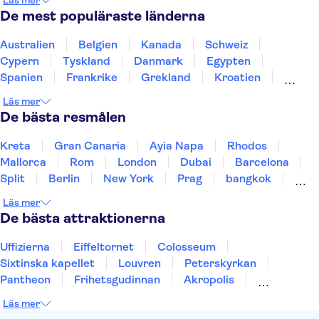
Läs mer
Centre Pompidou Malaga
Gibralfaro Castle
De mest populäraste länderna
Teide
Puerto de Mogán
Aquarium Poema del Mar
Australien
Belgien
Kanada
Schweiz
TUI Palma Marathon Mallorca 2026
Puerto Colon
Cypern
Tyskland
Danmark
Egypten
Spanien
Frankrike
Grekland
Kroatien
Irland
Island
Italien
Norge
Polen
Läs mer
Sverige
Thailand
Turkiet
De bästa resmålen
Kreta
Gran Canaria
Ayia Napa
Rhodos
Mallorca
Rom
London
Dubai
Barcelona
Split
Berlin
New York
Prag
bangkok
Stockholm
Gdansk
Oslo
Helsingfors
Läs mer
Uppsala
Helsingborg
De bästa attraktionerna
Uffizierna
Eiffeltornet
Colosseum
Sixtinska kapellet
Louvren
Peterskyrkan
Pantheon
Frihetsgudinnan
Akropolis
Empire State Building
Moulin Rouge
Läs mer
Burj Khalifa
Keukenhof
Alcatraz