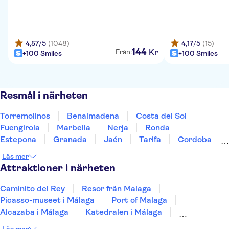
4,57
/5
(1048)
4,17
/5
(15)
144
Kr
Från:
+100 Smiles
+100 Smiles
Resmål i närheten
Torremolinos
Benalmadena
Costa del Sol
Fuengirola
Marbella
Nerja
Ronda
Estepona
Granada
Jaén
Tarifa
Cordoba
Jerez De La Frontera
Sevilla
Cádiz
Läs mer
Attraktioner i närheten
Caminito del Rey
Resor från Malaga
Picasso-museet i Málaga
Port of Malaga
Alcazaba i Málaga
Katedralen i Málaga
Nerja-grottan
Museo Casa Natal Picasso