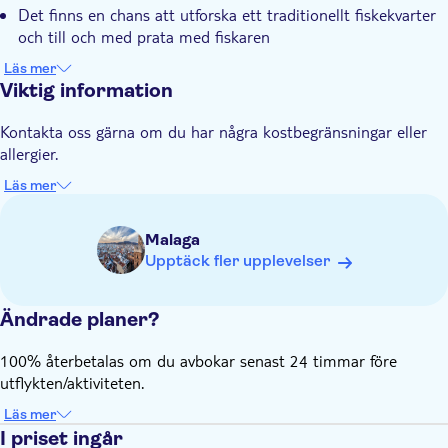
Det finns en chans att utforska ett traditionellt fiskekvarter
och till och med prata med fiskaren
Din resa in i Casa de Baños kommer att berätta allt om de
Läs mer
båtar och fiskemetoder som används här
Viktig information
Avslutningsvis får du se hur man gör espetos i Malagueñan
Kontakta oss gärna om du har några kostbegränsningar eller
genom att rosta fisk på ett spett över ved
allergier.
Denna rundtur leds av en kunnig lokalguide som känner till
Malagas fiskearv bättre än de flesta
Läs mer
Malaga
Upptäck fler upplevelser
Ändrade planer?
100% återbetalas om du avbokar senast 24 timmar före
utflykten/aktiviteten.
Läs mer
I priset ingår