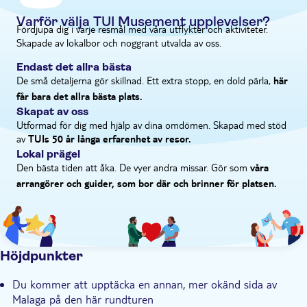
den. Espetos är mycket populära i Malaga, och du får se hur de
Guidad rundtur
tillagas under en matlagningsdemo. Sardiner och andra fiskar
Varför välja TUI Musement upplevelser?
Fördjupa dig i varje resmål med våra utflykter och aktiviteter.
läggs på träkäpparna och rostas över en öppen eld som byggts
Privat rundtur
Skapade av lokalbor och noggrant utvalda av oss.
på sanden. När de är klara att äta kopplar du av vid vattnet och
sätter dig till bords.
Endast det allra bästa
De små detaljerna gör skillnad. Ett extra stopp, en dold pärla,
här
får bara det allra bästa plats.
Skapat av oss
Utformad för dig med hjälp av dina omdömen. Skapad med stöd
av
TUIs 50 år långa erfarenhet av resor.
Lokal prägel
Den bästa tiden att åka. De vyer andra missar. Gör som
våra
arrangörer och guider, som bor där och brinner för platsen.
Höjdpunkter
Du kommer att upptäcka en annan, mer okänd sida av
Malaga på den här rundturen