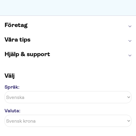
Saltgruvan i Wieliczka
Alhambra
Caminito del Rey
Madame Tussauds London
London Dungeon
Tivoli
Företag
Våra tips
Hjälp & support
Välj
Språk:
Valuta: