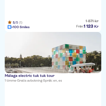
1
871
kr
5
/5
(1)
1
123
Kr
Från:
+100 Smiles
Málaga electric tuk tuk tour
1 timme
·
Gratis avbokning
·
Språk: en, es