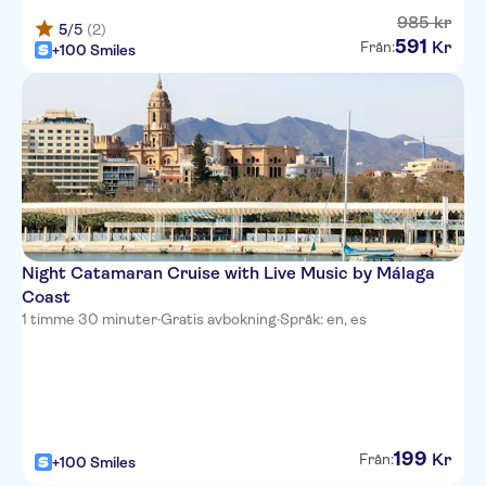
985
kr
5
/5
(2)
591
Kr
Från:
+100 Smiles
Night Catamaran Cruise with Live Music by Málaga
Coast
1 timme 30 minuter
·
Gratis avbokning
·
Språk: en, es
199
Kr
Från:
+100 Smiles