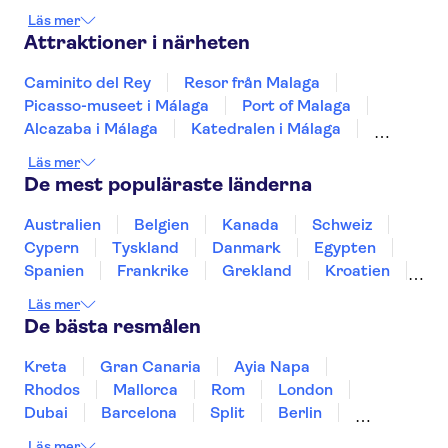
Cordoba
Jerez De La Frontera
Sevilla
Läs mer
Attraktioner i närheten
Caminito del Rey
Resor från Malaga
Picasso-museet i Málaga
Port of Malaga
Alcazaba i Málaga
Katedralen i Málaga
Teide
Puerto de Mogán
Läs mer
Aquarium Poema del Mar
De mest populäraste länderna
TUI Palma Marathon Mallorca 2026
Puerto Colon
Sagrada Família
Australien
Belgien
Kanada
Schweiz
Aqualandia Benidorm
Siam Park
Terra Mitica
Cypern
Tyskland
Danmark
Egypten
Spanien
Frankrike
Grekland
Kroatien
Irland
Island
Italien
Norge
Polen
Läs mer
Sverige
Thailand
Turkiet
De bästa resmålen
Kreta
Gran Canaria
Ayia Napa
Rhodos
Mallorca
Rom
London
Dubai
Barcelona
Split
Berlin
New York
Prag
bangkok
Stockholm
Läs mer