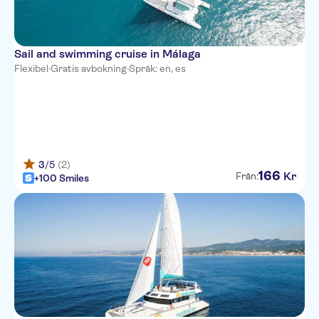
Sail and swimming cruise in Málaga
Flexibel
·
Gratis avbokning
·
Språk: en, es
3
/5
(2)
166
Kr
Från:
+100 Smiles