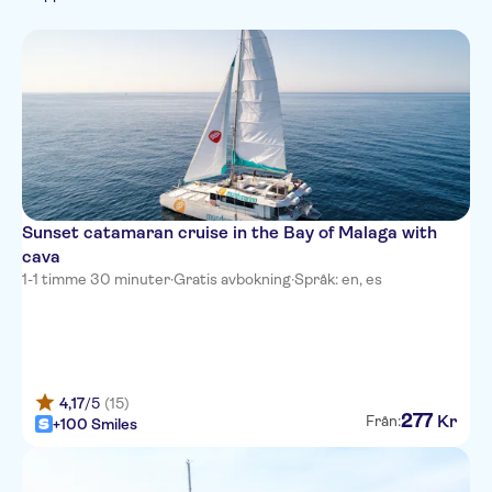
Sightseeing &
Liten grupp
traditioner
Stadsrundturer
Sunset catamaran cruise in the Bay of Malaga with
cava
1-1 timme 30 minuter
·
Gratis avbokning
·
Språk: en, es
4,17
/5
(15)
277
Kr
Från:
+100 Smiles