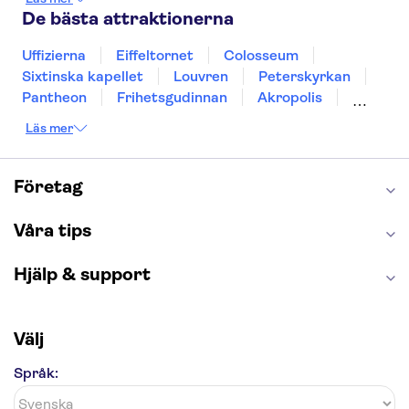
Gdansk
Oslo
Helsingfors
Uppsala
De bästa attraktionerna
Helsingborg
Uffizierna
Eiffeltornet
Colosseum
Sixtinska kapellet
Louvren
Peterskyrkan
Pantheon
Frihetsgudinnan
Akropolis
Empire State Building
Moulin Rouge
Läs mer
Burj Khalifa
Keukenhof
Alcatraz
Saltgruvan i Wieliczka
Alhambra
Caminito del Rey
Madame Tussauds London
Företag
London Dungeon
Tivoli
Våra tips
Hjälp & support
Välj
Språk: