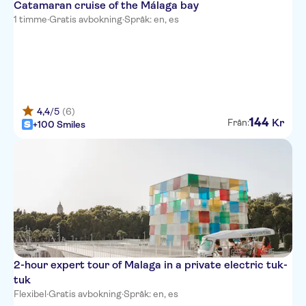
Catamaran cruise of the Málaga bay
1 timme
·
Gratis avbokning
·
Språk: en, es
4,4
/5
(6)
144
Kr
Från:
+100 Smiles
2-hour expert tour of Malaga in a private electric tuk-
tuk
Flexibel
·
Gratis avbokning
·
Språk: en, es