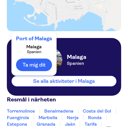
Port of Malaga
Malaga
Spanien
Malaga
Spanien
Ta mig dit
Se alla aktiviteter i Malaga
Resmål i närheten
Torremolinos
Benalmadena
Costa del Sol
Fuengirola
Marbella
Nerja
Ronda
Estepona
Granada
Jaén
Tarifa