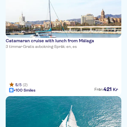
Catamaran cruise with lunch from Málaga
3 timmar
·
Gratis avbokning
·
Språk: en, es
5
/5
(2)
421
Kr
Från:
+100 Smiles