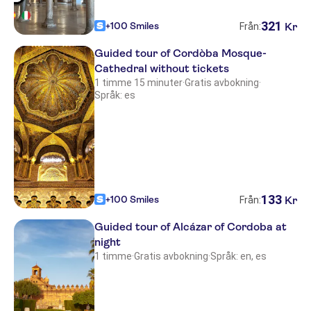
321
+100 Smiles
Kr
Från:
Guided tour of Cordòba Mosque-
Cathedral without tickets
1 timme 15 minuter
·
Gratis avbokning
·
Språk: es
133
+100 Smiles
Kr
Från:
Guided tour of Alcázar of Cordoba at
night
1 timme
·
Gratis avbokning
·
Språk: en, es