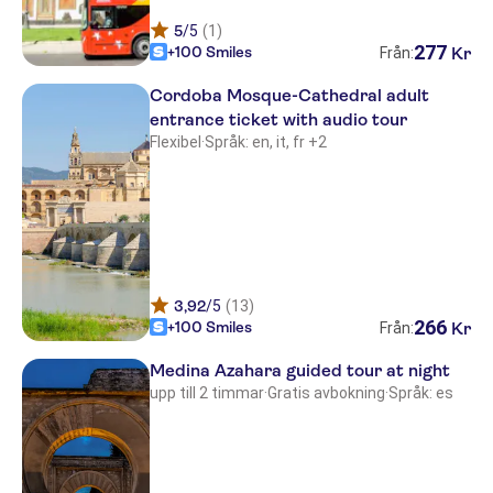
5
/5
(1)
277
+100 Smiles
Kr
Från:
Cordoba Mosque-Cathedral adult
entrance ticket with audio tour
Flexibel
·
Språk: en, it, fr +2
3,92
/5
(13)
266
+100 Smiles
Kr
Från:
Medina Azahara guided tour at night
upp till 2 timmar
·
Gratis avbokning
·
Språk: es