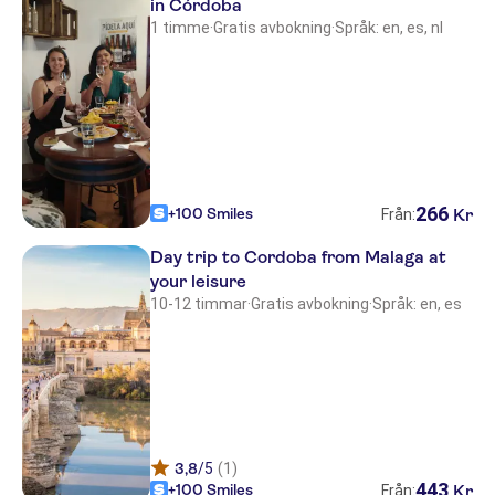
in Córdoba
1 timme
·
Gratis avbokning
·
Språk: en, es, nl
266
+100 Smiles
Kr
Från:
Day trip to Cordoba from Malaga at
your leisure
10-12 timmar
·
Gratis avbokning
·
Språk: en, es
3,8
/5
(1)
443
+100 Smiles
Kr
Från: