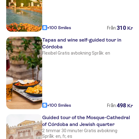
310
+100 Smiles
Kr
Från:
Tapas and wine self-guided tour in
Córdoba
Flexibel
·
Gratis avbokning
·
Språk: en
498
+100 Smiles
Kr
Från:
Guided tour of the Mosque-Cathedral
of Córdoba and Jewish quarter
2 timmar 30 minuter
·
Gratis avbokning
·
Språk: en, fr, es