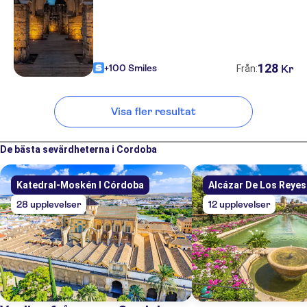
128
+100 Smiles
Kr
Från:
Visa fler resultat
De bästa sevärdheterna i Cordoba
Katedral-Moskén I Córdoba
Alcázar De Los Reyes
28 upplevelser
12 upplevelser