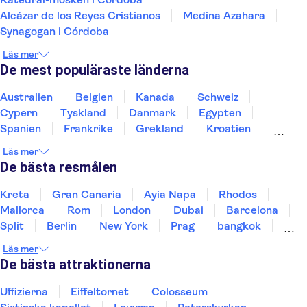
Alcázar de los Reyes Cristianos
Medina Azahara
Synagogan i Córdoba
Läs mer
De mest populäraste länderna
Australien
Belgien
Kanada
Schweiz
Cypern
Tyskland
Danmark
Egypten
Spanien
Frankrike
Grekland
Kroatien
Irland
Island
Italien
Norge
Polen
Läs mer
Sverige
Thailand
Turkiet
De bästa resmålen
Kreta
Gran Canaria
Ayia Napa
Rhodos
Mallorca
Rom
London
Dubai
Barcelona
Split
Berlin
New York
Prag
bangkok
Stockholm
Gdansk
Oslo
Helsingfors
Läs mer
Uppsala
Helsingborg
De bästa attraktionerna
Uffizierna
Eiffeltornet
Colosseum