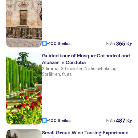
365
+100 Smiles
Kr
Från:
Guided tour of Mosque-Cathedral and
Alcázar in Córdoba
2 timmar 30 minuter
·
Gratis avbokning
·
Språk: en, fr, es
487
+100 Smiles
Kr
Från:
Small Group Wine Tasting Experience