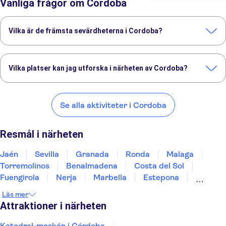
Vanliga frågor om Cordoba
Vilka är de främsta sevärdheterna i Cordoba?
Det här är de sevärdheter du inte får missa i Cordoba:
Katedral-moskén i Córdoba
Alcázar de los Reyes Cristianos
Vilka platser kan jag utforska i närheten av Cordoba?
Medina Azahara
Synagogan i Córdoba
Här är några av våra favoritplatser att besöka i närheten av
Cordoba:
Se alla aktiviteter i Cordoba
Jaén
Sevilla
Granada
Ronda
Malaga
Resmål i närheten
Jaén
Sevilla
Granada
Ronda
Malaga
Torremolinos
Benalmadena
Costa del Sol
Fuengirola
Nerja
Marbella
Estepona
Mérida
Jerez De La Frontera
Cádiz
Läs mer
Attraktioner i närheten
Katedral-moskén i Córdoba