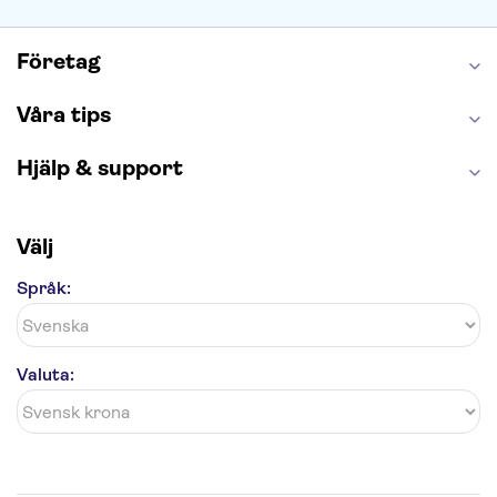
Caminito del Rey
Madame Tussauds London
London Dungeon
Tivoli
Företag
Våra tips
Hjälp & support
Välj
Språk:
Valuta: