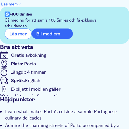
beverages.
Läs mer
Food tasting and sightseeing tour around Porto
+100 Smiles
Includes food, alcoholic beverages, and bottled water
Gå med nu för att samla 100 Smiles och få exklusiva
Ideal overview for first time visitors and foodies
erbjudanden.
Enjoy a more personal experience with a small group
Bli medlem
Läs mer
Bra att veta
Gratis avbokning
Plats:
Porto
Längd::
4 timmar
Språk:
English
E-biljett i mobilen gäller
Ytterligare information
Höjdpunkter
Omedelbar bekräftelse
Learn what makes Porto’s cuisine a sample Portuguese
Small group
culinary delicacies
Admire the charming streets of Porto accompanied by a