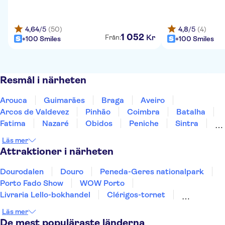
4,64
/5
(50)
4,8
/5
(4)
1
052
Kr
Från:
+100 Smiles
+100 Smiles
Resmål i närheten
Arouca
Guimarães
Braga
Aveiro
Arcos de Valdevez
Pinhão
Coimbra
Batalha
Fatima
Nazaré
Obidos
Peniche
Sintra
Lissabon
Cascais
Läs mer
Attraktioner i närheten
Dourodalen
Douro
Peneda-Geres nationalpark
Porto Fado Show
WOW Porto
Livraria Lello-bokhandel
Clérigos-tornet
Serralves-stiftelsen
Lissabon Oceanarium
Läs mer
Telecabine Lisboa
Praça do Comércio
De mest populäraste länderna