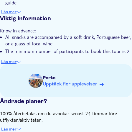
guide
Taste the main flavors of the local gastronomy
Läs mer
Viktig information
Know in advance:
All snacks are accompanied by a soft drink, Portuguese beer,
or a glass of local wine
The minimum number of participants to book this tour is 2
Läs mer
Porto
Upptäck fler upplevelser
Ändrade planer?
100% återbetalas om du avbokar senast 24 timmar före
utflykten/aktiviteten.
Läs mer