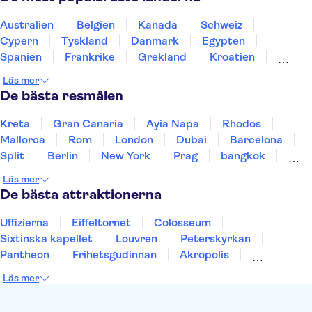
Estádio do Sport Lisboa e Benfica (Estádio da Luz)
Jerónimos-klostret
Nationella vagnmuseet
Australien
Belgien
Kanada
Schweiz
Arco da Rua Augusta
Cypern
Tyskland
Danmark
Egypten
Spanien
Frankrike
Grekland
Kroatien
Irland
Island
Italien
Norge
Polen
Läs mer
Sverige
Thailand
Turkiet
De bästa resmålen
Kreta
Gran Canaria
Ayia Napa
Rhodos
Mallorca
Rom
London
Dubai
Barcelona
Split
Berlin
New York
Prag
bangkok
Stockholm
Gdansk
Oslo
Helsingfors
Läs mer
Uppsala
Helsingborg
De bästa attraktionerna
Uffizierna
Eiffeltornet
Colosseum
Sixtinska kapellet
Louvren
Peterskyrkan
Pantheon
Frihetsgudinnan
Akropolis
Empire State Building
Moulin Rouge
Läs mer
Burj Khalifa
Keukenhof
Alcatraz
Saltgruvan i Wieliczka
Alhambra