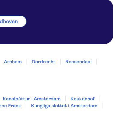
indhoven
Arnhem
Dordrecht
Roosendaal
Kanalbåttur i Amsterdam
Keukenhof
nne Frank
Kungliga slottet i Amsterdam