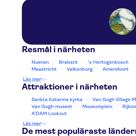
Resmål i närheten
Nuenen
Brabant
's-Hertogenbosch
Maastricht
Valkenburg
Amersfoort
Läs mer
Attraktioner i närheten
Sankta Katarina kyrka
Van Gogh Village 
Van Gogh-museet
Museumplein
Rijks
A'DAM Lookout
Läs mer
De mest populäraste lände