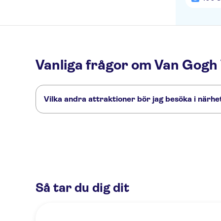
Vanliga frågor om Van Gogh
Vilka andra attraktioner bör jag besöka i när
Här är några sevärdheter i Van Gogh Village Museum som d
Sankta Katarina kyrka
Strijp-S
Piet Hein Eek
Bottle Distil
Så tar du dig dit