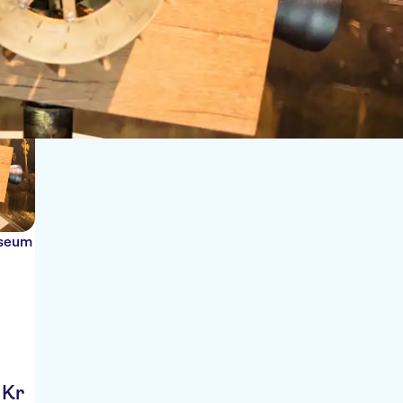
Sort by:
useum
Kr