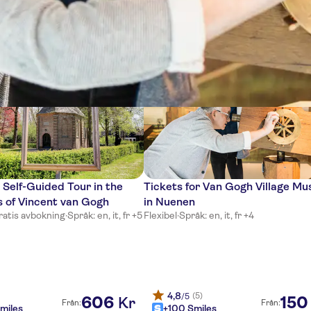
ser
 Self-Guided Tour in the
Tickets for Van Gogh Village M
 of Vincent van Gogh
in Nuenen
ratis avbokning
·
Språk: en, it, fr +5
Flexibel
·
Språk: en, it, fr +4
4,8
(5)
/5
606
150
Kr
Från:
Från:
miles
+100 Smiles