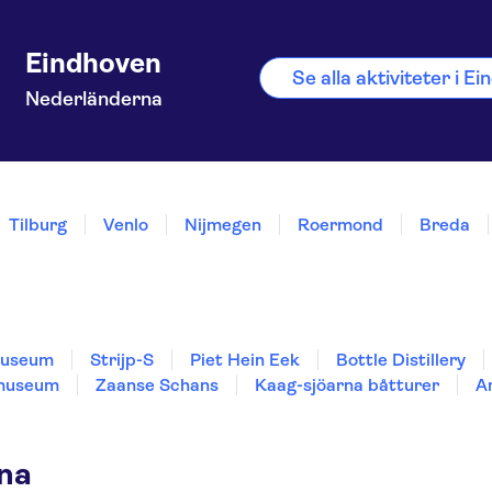
Eindhoven
Se alla aktiviteter i E
Nederländerna
Tilburg
Venlo
Nijmegen
Roermond
Breda
Museum
Strijp-S
Piet Hein Eek
Bottle Distillery
museum
Zaanse Schans
Kaag-sjöarna båtturer
A
rna