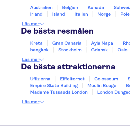
Australien
Belgien
Kanada
Schwei
Irland
Island
Italien
Norge
Pole
Läs mer
De bästa resmålen
Kreta
Gran Canaria
Ayia Napa
Rh
bangkok
Stockholm
Gdansk
Oslo
Läs mer
De bästa attraktionerna
Uffizierna
Eiffeltornet
Colosseum
S
Empire State Building
Moulin Rouge
B
Madame Tussauds London
London Dunge
Läs mer