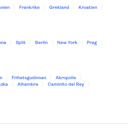
nien
Frankrike
Grekland
Kroatien
ona
Split
Berlin
New York
Prag
n
Frihetsgudinnan
Akropolis
czka
Alhambra
Caminito del Rey