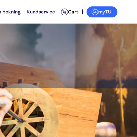
myTUI
n bokning
Kundservice
Cart
e Museum
 dagsturer