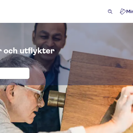
Mi
 och utflykter
ter och biljetter till Van Gogh Villag
iviteter
Attraktioner & guidade rundturer
Utflykter &