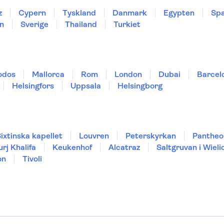
z
Cypern
Tyskland
Danmark
Egypten
Spa
n
Sverige
Thailand
Turkiet
odos
Mallorca
Rom
London
Dubai
Barcel
Helsingfors
Uppsala
Helsingborg
ixtinska kapellet
Louvren
Peterskyrkan
Pantheo
urj Khalifa
Keukenhof
Alcatraz
Saltgruvan i Wieli
on
Tivoli