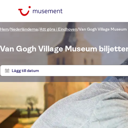
Hem
/
Nederländerna
/
Att göra i Eindhoven
/
Van Gogh Village Museum
Van Gogh Village Museum biljetter
Lägg till datum
Pris (vuxen)
Utflyk
Upphämtning på hotell
Alternativ
Omedelbar bekräftelse
Kategorier
kr
kr
Akt
Min
Max
Lokal prägel
Språk på utflykten
Aktiviteter
NO-PICKUP