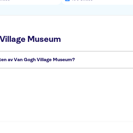
 Village Museum
heten av Van Gogh Village Museum?
u inte får missa:
lery