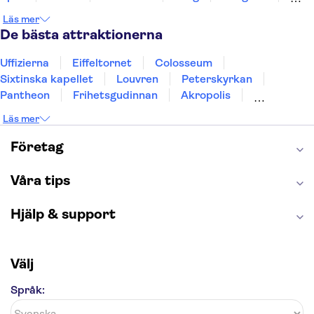
Stockholm
Gdansk
Oslo
Helsingfors
Läs mer
Uppsala
Helsingborg
De bästa attraktionerna
Uffizierna
Eiffeltornet
Colosseum
Sixtinska kapellet
Louvren
Peterskyrkan
Pantheon
Frihetsgudinnan
Akropolis
Empire State Building
Moulin Rouge
Läs mer
Burj Khalifa
Keukenhof
Alcatraz
Saltgruvan i Wieliczka
Alhambra
Företag
Caminito del Rey
Madame Tussauds London
London Dungeon
Tivoli
Våra tips
Hjälp & support
Välj
Språk: