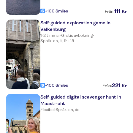
111
+100 Smiles
Kr
Från:
Self-guided exploration game in
Valkenburg
1-2 timmar
·
Gratis avbokning
·
Språk: en, it, fr +15
221
+100 Smiles
Kr
Från:
Self-guided digital scavenger hunt in
Maastricht
Flexibel
·
Språk: en, de