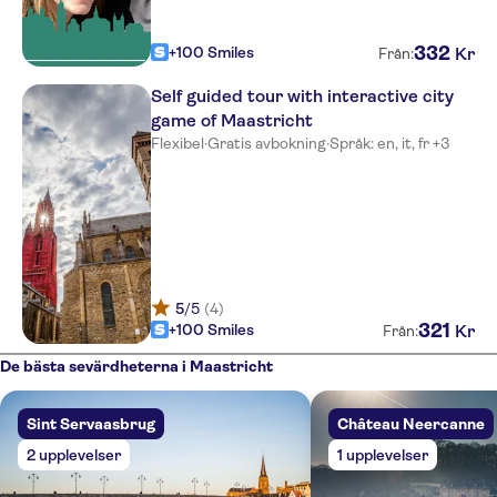
332
+100 Smiles
Kr
Från:
Self guided tour with interactive city
game of Maastricht
Flexibel
·
Gratis avbokning
·
Språk: en, it, fr +3
5
/5
(4)
321
+100 Smiles
Kr
Från:
De bästa sevärdheterna i Maastricht
Sint Servaasbrug
Château Neercanne
2 upplevelser
1 upplevelser