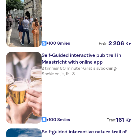
2
206
+100 Smiles
Kr
Från:
Self-Guided interactive pub trail in
Maastricht with online app
2 timmar 30 minuter
·
Gratis avbokning
·
Språk: en, it, fr +3
161
+100 Smiles
Kr
Från:
Self-guided interactive nature trail of