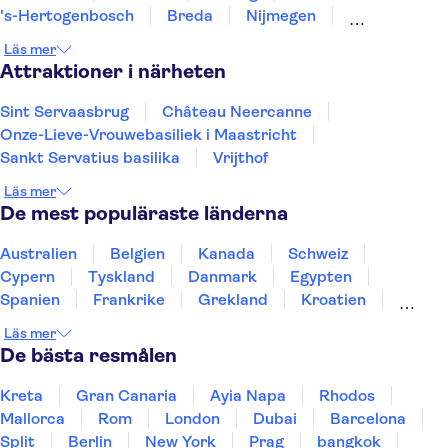
's-Hertogenbosch
Breda
Nijmegen
Roosendaal
Arnhem
Dordrecht
Terneuzen
Läs mer
Rotterdam
Attraktioner i närheten
Sint Servaasbrug
Château Neercanne
Onze-Lieve-Vrouwebasiliek i Maastricht
Sankt Servatius basilika
Vrijthof
Läs mer
De mest populäraste länderna
Australien
Belgien
Kanada
Schweiz
Cypern
Tyskland
Danmark
Egypten
Spanien
Frankrike
Grekland
Kroatien
Irland
Island
Italien
Norge
Polen
Läs mer
Sverige
Thailand
Turkiet
De bästa resmålen
Kreta
Gran Canaria
Ayia Napa
Rhodos
Mallorca
Rom
London
Dubai
Barcelona
Split
Berlin
New York
Prag
bangkok