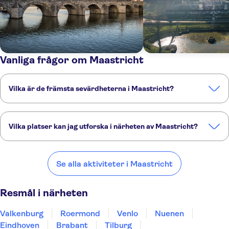
Vanliga frågor om Maastricht
Vilka är de främsta sevärdheterna i Maastricht?
Det här är de sevärdheter du inte får missa i Maastricht:
Sint Servaasbrug
Château Neercanne
Vilka platser kan jag utforska i närheten av Maastricht?
Onze-Lieve-Vrouwebasiliek i Maastricht
Sankt Servatius basilika
Vrijthof
Här är några av våra favoritplatser att besöka i närheten av
Maastricht:
Se alla aktiviteter i Maastricht
Valkenburg
Roermond
Venlo
Nuenen
Eindhoven
Resmål i närheten
Valkenburg
Roermond
Venlo
Nuenen
Eindhoven
Brabant
Tilburg