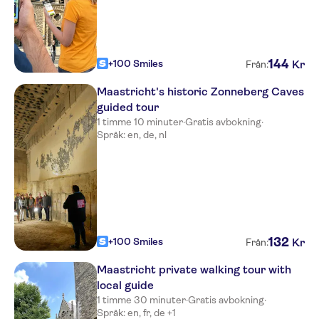
144
+100 Smiles
Kr
Från:
Maastricht's historic Zonneberg Caves
guided tour
1 timme 10 minuter
·
Gratis avbokning
·
Språk: en, de, nl
132
+100 Smiles
Kr
Från:
Maastricht private walking tour with
local guide
1 timme 30 minuter
·
Gratis avbokning
·
Språk: en, fr, de +1