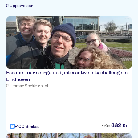
Spanish
Officiell återförsäljare
traditioner
2 Upplevelser
French
Stadsrundturer
Italian
Japanese
Chinese
Escape Tour self-guided, interactive city challenge in
Eindhoven
2 timmar
·
Språk: en, nl
332
Kr
Från:
+100 Smiles