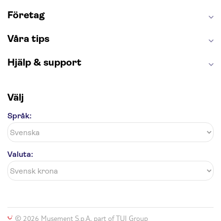
Saltgruvan i Wieliczka
Alhambra
Caminito del Rey
Madame Tussauds London
Företag
London Dungeon
Tivoli
Våra tips
Hjälp & support
Välj
Språk:
Valuta:
© 2026 Musement S.p.A, part of TUI Group