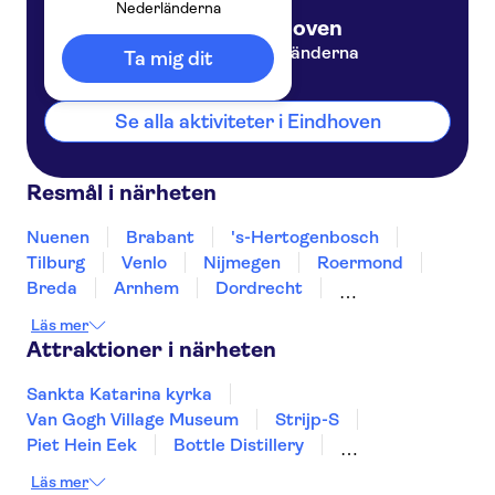
Nederländerna
Eindhoven
Nederländerna
Ta mig dit
Se alla aktiviteter i Eindhoven
Resmål i närheten
Nuenen
Brabant
's-Hertogenbosch
Tilburg
Venlo
Nijmegen
Roermond
Breda
Arnhem
Dordrecht
Roosendaal
Maastricht
Valkenburg
Läs mer
Amersfoort
Attraktioner i närheten
Sankta Katarina kyrka
Van Gogh Village Museum
Strijp-S
Piet Hein Eek
Bottle Distillery
Kanalbåttur i Amsterdam
Keukenhof
Läs mer