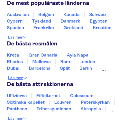
Van Gogh-museet
Museumplein
De mest populäraste länderna
Rijksmuseum
Zaanse Schans
Kaag-sjöarna båtturer
Anne Frank
Australien
Belgien
Kanada
Schweiz
Kungliga slottet i Amsterdam
A'DAM Lookout
Cypern
Tyskland
Danmark
Egypten
Spanien
Frankrike
Grekland
Kroatien
Irland
Island
Italien
Norge
Polen
Läs mer
Sverige
Thailand
Turkiet
De bästa resmålen
Kreta
Gran Canaria
Ayia Napa
Rhodos
Mallorca
Rom
London
Dubai
Barcelona
Split
Berlin
New York
Prag
bangkok
Stockholm
Läs mer
Gdansk
Oslo
Helsingfors
Uppsala
De bästa attraktionerna
Helsingborg
Uffizierna
Eiffeltornet
Colosseum
Sixtinska kapellet
Louvren
Peterskyrkan
Pantheon
Frihetsgudinnan
Akropolis
Empire State Building
Moulin Rouge
Läs mer
Burj Khalifa
Keukenhof
Alcatraz