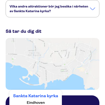
Vilka andra attraktioner bör jag besöka i närheten
av Sankta Katarina kyrka?
Här är några sevärdheter i Sankta Katarina kyrka som du
inte får missa:
Så tar du dig dit
Van Gogh Village Museum
Strijp-S
Piet Hein Eek
Bottle Distillery
Sankta Katarina kyrka
Eindhoven