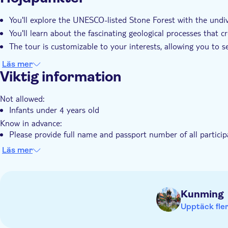
Transport från hotellet
Transport included
You'll explore the UNESCO-listed Stone Forest with the undiv
You'll learn about the fascinating geological processes that c
The tour is customizable to your interests, allowing you to 
Läs mer
Viktig information
Not allowed:
Infants under 4 years old
Know in advance:
Please provide full name and passport number of all partici
You can choose a ticket for one person or for a group
Läs mer
Remember to bring:
Your passport
Comfortable shoes
Kunming
Upptäck fler