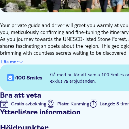
Your private guide and driver will greet you warmly at you
you, meticulously confirming and fine-tuning the itinerary 
As you journey towards the UNESCO-listed Stone Forest, s
shares fascinating snippets about the region. This geologic
brimming with countless secrets waiting to be discovered.
accompanied by your private guide, you'll board a batter
Läs mer
exploration of the towering rock formations. Each uniquel
history. Your guide, a skilled raconteur, will not only unv
Gå med nu för att samla 100 Smiles o
+100 Smiles
legends, bringing each rock to life.
exklusiva erbjudanden.
From the awe-inspiring Grand Stone Forest to the charming
photographers. Whether you're keen to unearth the hidden
Bra att veta
leisurely stroll, your guide will tailor the tour to suit you
Gratis avbokning
Plats:
Kunming
Längd::
5 tim
customised adventure designed exclusively for you, promi
Ytterligare information
Omedelbar bekräftelse
Entréavgift ingår
Guida
Höjdpunkter