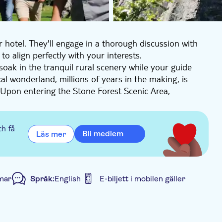
r hotel. They'll engage in a thorough discussion with
to align perfectly with your interests.
oak in the tranquil rural scenery while your guide
al wonderland, millions of years in the making, is
 Upon entering the Stone Forest Scenic Area,
y-operated shuttle and embark on an enthralling
y shaped stone represents a chapter in Earth’s ancient
eil the geological wonders but also weave engaging local
ch få
Bli medlem
Läs mer
 Small Stone Forest, every corner offers a feast for
 treasures of the Stone Forest or prefer a more
r pace and preferences. This isn’t merely a tour—it’s a
mar
Språk:
English
E-biljett i mobilen gäller
sing an unforgettable journey.
d rundtur
Privat rundtur
Elektronisk biljett