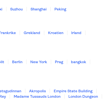
xi
Suzhou
Shanghai
Peking
Frankrike
Grekland
Kroatien
Irland
lit
Berlin
New York
Prag
bangkok
hetsgudinnan
Akropolis
Empire State Building
 Rey
Madame Tussauds London
London Dungeon