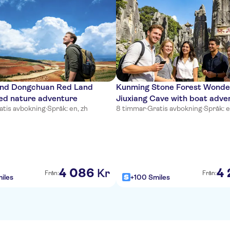
nd Dongchuan Red Land
Kunming Stone Forest Wonde
zed nature adventure
Jiuxiang Cave with boat adve
atis avbokning
·
Språk: en, zh
8 timmar
·
Gratis avbokning
·
Språk: 
4
086
4
Kr
Från:
Från:
iles
+100 Smiles