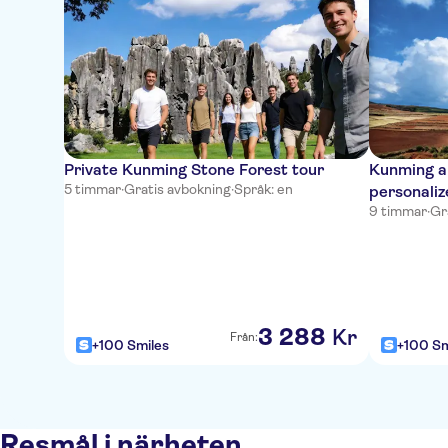
Private Kunming Stone Forest tour
Kunming a
5 timmar
·
Gratis avbokning
·
Språk: en
personali
9 timmar
·
Gr
3
288
Kr
Från:
+100 Smiles
+100 Sm
Resmål i närheten