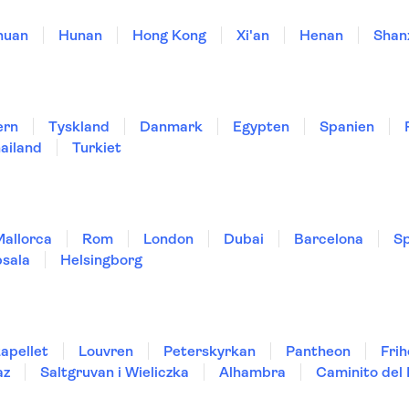
huan
Hunan
Hong Kong
Xi'an
Henan
Shan
ern
Tyskland
Danmark
Egypten
Spanien
ailand
Turkiet
Mallorca
Rom
London
Dubai
Barcelona
Sp
sala
Helsingborg
kapellet
Louvren
Peterskyrkan
Pantheon
Fri
az
Saltgruvan i Wieliczka
Alhambra
Caminito del