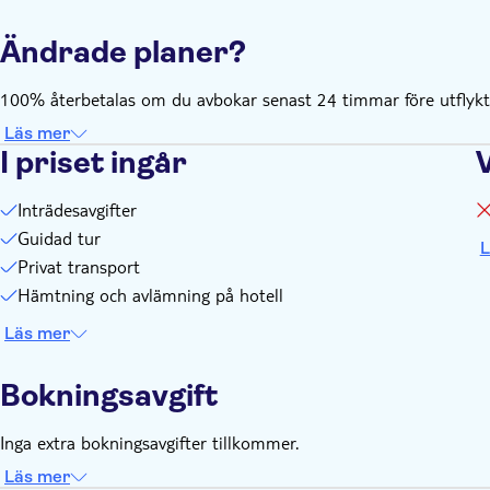
Ändrade planer?
100% återbetalas om du avbokar senast 24 timmar före utflykte
Läs mer
I priset ingår
Inträdesavgifter
Guidad tur
L
Privat transport
Hämtning och avlämning på hotell
Läs mer
Bokningsavgift
Inga extra bokningsavgifter tillkommer.
Läs mer