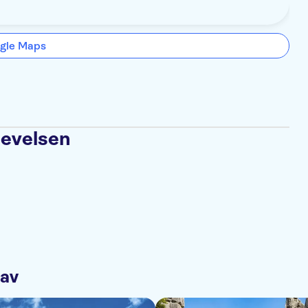
gle Maps
levelsen
 av