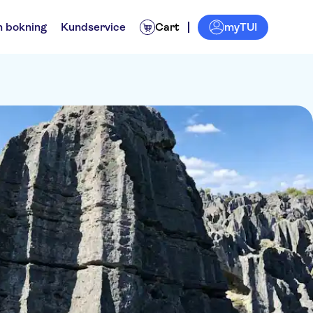
myTUI
n bokning
Kundservice
Cart