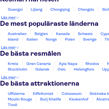
Guangxi
Lijiang
Chongqing
Chengdu
Sic
Läs mer
De mest populäraste länderna
Australien
Belgien
Kanada
Schweiz
Cyp
Island
Italien
Norge
Polen
Sverige
Th
Läs mer
De bästa resmålen
Kreta
Gran Canaria
Ayia Napa
Rhodos
Stockholm
Gdansk
Oslo
Helsingfors
Upp
Läs mer
De bästa attraktionerna
Uffizierna
Eiffeltornet
Colosseum
Sixtinska 
Moulin Rouge
Burj Khalifa
Keukenhof
Alcatr
Tivoli