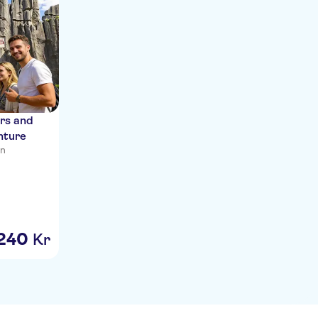
rs and
nture
en
240
Kr