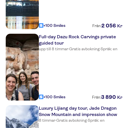
2
056
+100 Smiles
Kr
Från:
Full-day Dazu Rock Carvings private
guided tour
upp till 8 timmar
·
Gratis avbokning
·
Språk: en
3
890
+100 Smiles
Kr
Från:
Luxury Lijiang day tour, Jade Dragon
Snow Mountain and impression show
8 timmar
·
Gratis avbokning
·
Språk: en