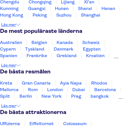
Chengdu
Chongqing
Lijiang
Xi'an
Kunming
Guangxi
Hunan
Shanxi
Henan
Hong Kong
Peking
Suzhou
Shanghai
Läs mer
De mest populäraste länderna
Australien
Belgien
Kanada
Schweiz
Cypern
Tyskland
Danmark
Egypten
Spanien
Frankrike
Grekland
Kroatien
Irland
Island
Italien
Norge
Polen
Läs mer
Sverige
Thailand
Turkiet
De bästa resmålen
Kreta
Gran Canaria
Ayia Napa
Rhodos
Mallorca
Rom
London
Dubai
Barcelona
Split
Berlin
New York
Prag
bangkok
Stockholm
Gdansk
Oslo
Helsingfors
Läs mer
Uppsala
Helsingborg
De bästa attraktionerna
Uffizierna
Eiffeltornet
Colosseum