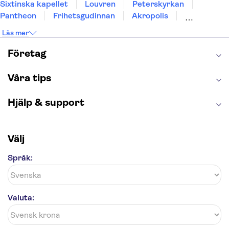
Sixtinska kapellet
Louvren
Peterskyrkan
Pantheon
Frihetsgudinnan
Akropolis
Empire State Building
Moulin Rouge
Läs mer
Burj Khalifa
Keukenhof
Alcatraz
Saltgruvan i Wieliczka
Alhambra
Företag
Caminito del Rey
Madame Tussauds London
London Dungeon
Tivoli
Våra tips
Hjälp & support
Välj
Språk:
Valuta: