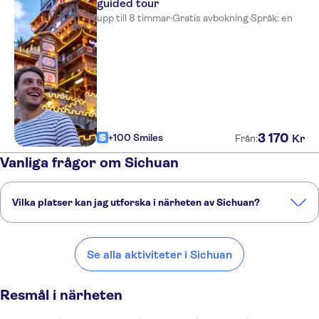
guided tour
upp till 8 timmar
·
Gratis avbokning
·
Språk: en
3
170
+100 Smiles
Kr
Från:
Vanliga frågor om Sichuan
Vilka platser kan jag utforska i närheten av Sichuan?
Här är några av våra favoritplatser att besöka i närheten av Sichuan:
Chengdu
Chongqing
Lijiang
Xi'an
Kunming
Se alla aktiviteter i Sichuan
Resmål i närheten