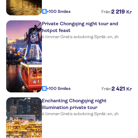
2
219
+100 Smiles
Kr
Från:
Private Chongqing night tour and
hotpot feast
4 timmar
·
Gratis avbokning
·
Språk: en, zh
2
421
+100 Smiles
Kr
Från:
Enchanting Chongqing night
illumination private tour
4 timmar
·
Gratis avbokning
·
Språk: en, zh