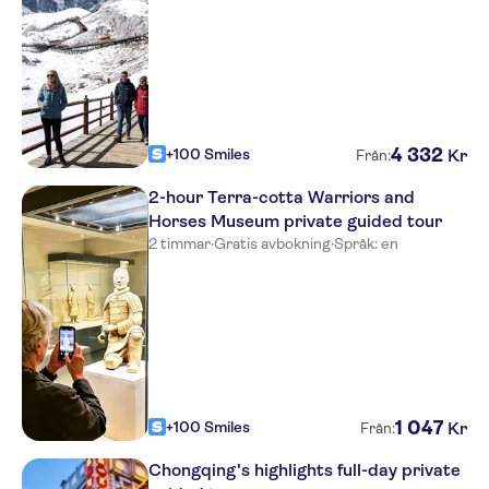
4
332
+100 Smiles
Kr
Från:
2-hour Terra-cotta Warriors and
Horses Museum private guided tour
2 timmar
·
Gratis avbokning
·
Språk: en
1
047
+100 Smiles
Kr
Från:
Chongqing's highlights full-day private