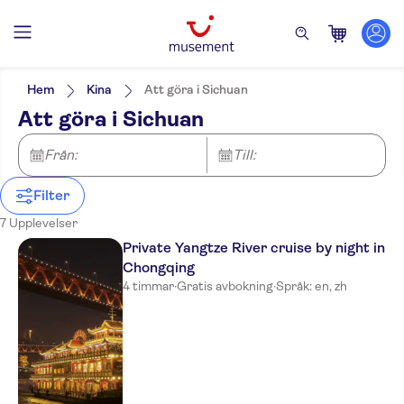
Filters
Pris (vuxen)
Upphämtning på hotell
Alternativ
Hem
Kina
Att göra i Sichuan
Guidad rundtur
Kategorier
Min
kr
Max
kr
Att göra i Sichuan
Privat rundtur
Attraktioner & guidade rundturer
NO-PICKUP
Språk på utflykten
Gratis avbokning
English
Från:
Till:
Omedelbar bekräftelse
Chinese
Elektronisk biljett
Entréavgift ingår
Filter
Måltid ingår
7 Upplevelser
Private Yangtze River cruise by night in
Chongqing
4 timmar
·
Gratis avbokning
·
Språk: en, zh