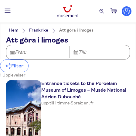
Filters
Pris (vuxen)
Upphämtning på hotell
Alternativ
Hem
Frankrike
Att göra i limoges
Omedelbar bekräftelse
Kategorier
Min
kr
Max
kr
Att göra i limoges
Attraktioner & guidade rundturer
NO-PICKUP
Språk på utflykten
English
Från:
Till:
French
Filter
1 Upplevelser
Entrance tickets to the Porcelain
Museum of Limoges – Musée National
Adrien Dubouché
upp till 1 timme
·
Språk: en, fr