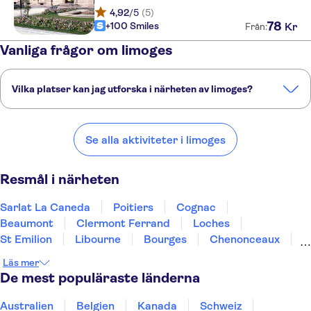
4,92
/5
(5)
78
+100 Smiles
Kr
Från:
Vanliga frågor om limoges
Vilka platser kan jag utforska i närheten av limoges?
Här är några av våra favoritplatser att besöka i närheten av limoges:
Sarlat La Caneda
Poitiers
Cognac
Beaumont
Clermont Ferrand
Se alla aktiviteter i limoges
Resmål i närheten
Sarlat La Caneda
Poitiers
Cognac
Beaumont
Clermont Ferrand
Loches
St Emilion
Libourne
Bourges
Chenonceaux
Chinon
Azay-Le-Rideau
St Estephe
Läs mer
Amboise
Pauillac
De mest populäraste länderna
Australien
Belgien
Kanada
Schweiz