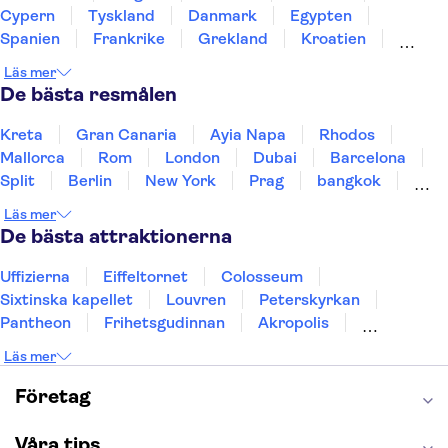
Cypern
Tyskland
Danmark
Egypten
Spanien
Frankrike
Grekland
Kroatien
Irland
Island
Italien
Norge
Polen
Läs mer
Sverige
Thailand
Turkiet
De bästa resmålen
Kreta
Gran Canaria
Ayia Napa
Rhodos
Mallorca
Rom
London
Dubai
Barcelona
Split
Berlin
New York
Prag
bangkok
Stockholm
Gdansk
Oslo
Helsingfors
Läs mer
Uppsala
Helsingborg
De bästa attraktionerna
Uffizierna
Eiffeltornet
Colosseum
Sixtinska kapellet
Louvren
Peterskyrkan
Pantheon
Frihetsgudinnan
Akropolis
Empire State Building
Moulin Rouge
Läs mer
Burj Khalifa
Keukenhof
Alcatraz
Saltgruvan i Wieliczka
Alhambra
Företag
Caminito del Rey
Madame Tussauds London
London Dungeon
Tivoli
Våra tips