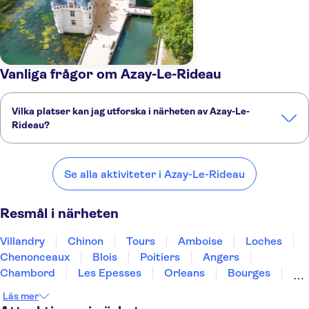
Vanliga frågor om Azay-Le-Rideau
Vilka platser kan jag utforska i närheten av Azay-Le-
Rideau?
Här är några av våra favoritplatser att besöka i närheten av Azay-
Le-Rideau:
Se alla aktiviteter i Azay-Le-Rideau
Villandry
Chinon
Tours
Amboise
Loches
Resmål i närheten
Villandry
Chinon
Tours
Amboise
Loches
Chenonceaux
Blois
Poitiers
Angers
Chambord
Les Epesses
Orleans
Bourges
Nantes
limoges
Läs mer