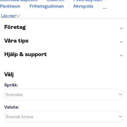
Pantheon
Frihetsgudinnan
Akropolis
Empire State Building
Moulin Rouge
Läs mer
Burj Khalifa
Keukenhof
Alcatraz
Saltgruvan i Wieliczka
Alhambra
Företag
Caminito del Rey
Madame Tussauds London
London Dungeon
Tivoli
Våra tips
Hjälp & support
Välj
Språk:
Valuta: