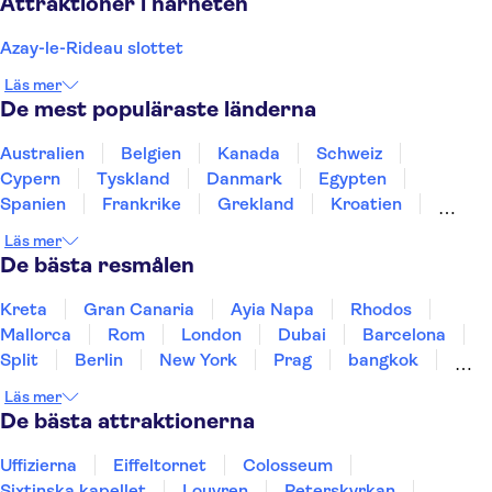
Attraktioner i närheten
Azay-le-Rideau slottet
Läs mer
De mest populäraste länderna
Australien
Belgien
Kanada
Schweiz
Cypern
Tyskland
Danmark
Egypten
Spanien
Frankrike
Grekland
Kroatien
Irland
Island
Italien
Norge
Polen
Läs mer
Sverige
Thailand
Turkiet
De bästa resmålen
Kreta
Gran Canaria
Ayia Napa
Rhodos
Mallorca
Rom
London
Dubai
Barcelona
Split
Berlin
New York
Prag
bangkok
Stockholm
Gdansk
Oslo
Helsingfors
Läs mer
Uppsala
Helsingborg
De bästa attraktionerna
Uffizierna
Eiffeltornet
Colosseum
Sixtinska kapellet
Louvren
Peterskyrkan