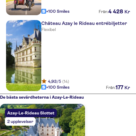
4
428
+100 Smiles
Kr
Från:
Château Azay le Rideau entrébiljetter
Flexibel
4,93
/5
(14)
177
+100 Smiles
Kr
Från:
De bästa sevärdheterna i Azay-Le-Rideau
Azay-Le-Rideau Slottet
2 upplevelser