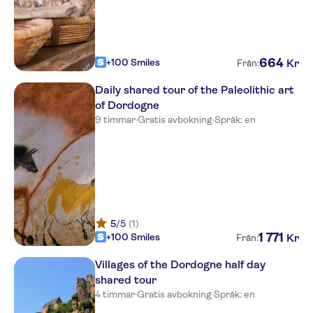
664
+100 Smiles
Kr
Från:
Daily shared tour of the Paleolithic art
of Dordogne
9 timmar
·
Gratis avbokning
·
Språk: en
5
/5
(1)
1
771
+100 Smiles
Kr
Från:
Villages of the Dordogne half day
shared tour
4 timmar
·
Gratis avbokning
·
Språk: en