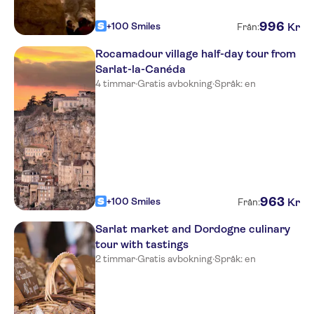
996
+100 Smiles
Kr
Från:
Rocamadour village half-day tour from
Sarlat-la-Canéda
4 timmar
·
Gratis avbokning
·
Språk: en
963
+100 Smiles
Kr
Från:
Sarlat market and Dordogne culinary
tour with tastings
2 timmar
·
Gratis avbokning
·
Språk: en