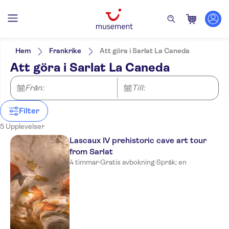
Filters
Pris (vuxen)
Upphämtning på hotell
Alternativ
Hem
Frankrike
Att göra i Sarlat La Caneda
Gratis avbokning
Kategorier
Min
kr
Max
kr
Att göra i Sarlat La Caneda
Omedelbar bekräftelse
Utflykter & dagsturer
NO-PICKUP
Språk på utflykten
Guidad rundtur
English
Kultur & historia
Från:
Aktiviteter
Till:
Liten grupp
Sarlat-la-Canéda
Toppattraktioner
Elektronisk biljett
Sightseeing &
Stadsaktiviteter
traditioner
Entréavgift ingår
Filter
Båtturer
Folkliga
Lokal prägel
Mat & dryck
5 Upplevelser
traditioner
Provsmakningar
Lascaux IV prehistoric cave art tour
och middagar
from Sarlat
4 timmar
·
Gratis avbokning
·
Språk: en