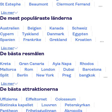
St Estephe
Beaumont
Clermont Ferrand
Sanguinet
Arcachon
La Teste De Buch
Poitiers
Läs mer
De mest populäraste länderna
Australien
Belgien
Kanada
Schweiz
Cypern
Tyskland
Danmark
Egypten
Spanien
Frankrike
Grekland
Kroatien
Irland
Island
Italien
Norge
Polen
Läs mer
Sverige
Thailand
Turkiet
De bästa resmålen
Kreta
Gran Canaria
Ayia Napa
Rhodos
Mallorca
Rom
London
Dubai
Barcelona
Split
Berlin
New York
Prag
bangkok
Stockholm
Gdansk
Oslo
Helsingfors
Läs mer
Uppsala
Helsingborg
De bästa attraktionerna
Uffizierna
Eiffeltornet
Colosseum
Sixtinska kapellet
Louvren
Peterskyrkan
Pantheon
Frihetsgudinnan
Akropolis