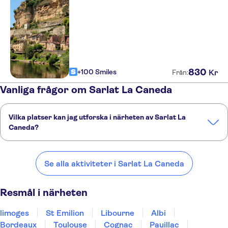
830
+100 Smiles
Kr
Från:
Vanliga frågor om Sarlat La Caneda
Vilka platser kan jag utforska i närheten av Sarlat La
Caneda?
Här är några av våra favoritplatser att besöka i närheten av Sarlat
La Caneda:
Se alla aktiviteter i Sarlat La Caneda
limoges
St Emilion
Libourne
Albi
Bordeaux
Resmål i närheten
limoges
St Emilion
Libourne
Albi
Bordeaux
Toulouse
Cognac
Pauillac