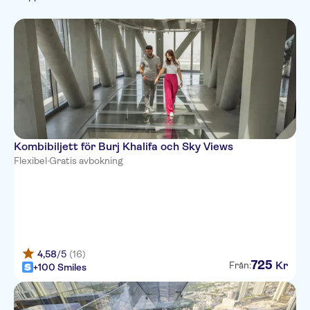
Toppattraktioner
Sightseeing &
Stadsaktiviteter
Biljetter och evenemang
traditioner
Stadsrundturer
Kombibiljett för Burj Khalifa och Sky Views
Flexibel
·
Gratis avbokning
4,58
/5
(16)
725
Kr
Från:
+100 Smiles