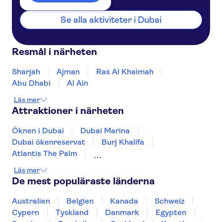
Se alla aktiviteter i Dubai
Resmål i närheten
Sharjah
Ajman
Ras Al Khaimah
Abu Dhabi
Al Ain
Läs mer
Attraktioner i närheten
Öknen i Dubai
Dubai Marina
Dubai ökenreservat
Burj Khalifa
Atlantis The Palm
Dubai Akvarium & Undervattenzoo
Läs mer
Sheikh Zayed Grand Mosque
Dubai Mall
De mest populäraste länderna
Dubaiviken
Louvren Abu Dhabi
Aquaventure vattenpark
The Palm Jumeirah
Australien
Belgien
Kanada
Schweiz
Museum of the Future
Sky Views Dubai
Cypern
Tyskland
Danmark
Egypten
Ain Dubai