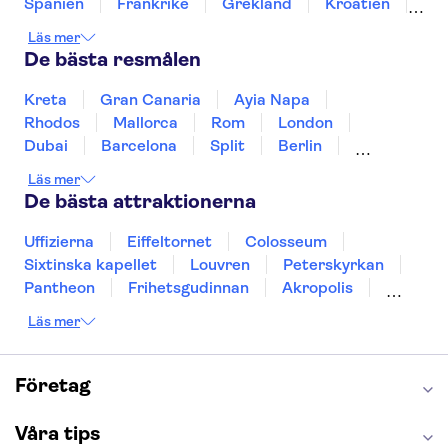
Spanien
Frankrike
Grekland
Kroatien
Irland
Island
Italien
Norge
Polen
Läs mer
Sverige
Thailand
Turkiet
De bästa resmålen
Kreta
Gran Canaria
Ayia Napa
Rhodos
Mallorca
Rom
London
Dubai
Barcelona
Split
Berlin
New York
Prag
bangkok
Stockholm
Läs mer
Gdansk
Oslo
Helsingfors
Uppsala
De bästa attraktionerna
Helsingborg
Uffizierna
Eiffeltornet
Colosseum
Sixtinska kapellet
Louvren
Peterskyrkan
Pantheon
Frihetsgudinnan
Akropolis
Empire State Building
Moulin Rouge
Läs mer
Burj Khalifa
Keukenhof
Alcatraz
Saltgruvan i Wieliczka
Alhambra
Caminito del Rey
Madame Tussauds London
Företag
London Dungeon
Tivoli
Våra tips