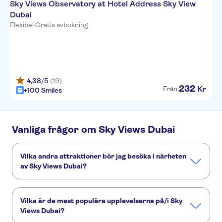
Sky Views Observatory at Hotel Address Sky View
Dubai
Flexibel
·
Gratis avbokning
4,38
/5
(19)
232
Kr
Från:
+100 Smiles
Vanliga frågor om Sky Views Dubai
Vilka andra attraktioner bör jag besöka i närheten
av Sky Views Dubai?
Här är några sevärdheter i Sky Views Dubai som du inte får
missa:
Vilka är de mest populära upplevelserna på/i Sky
Öknen i Dubai
Dubai Marina
Dubai ökenreservat
Views Dubai?
Burj Khalifa
Atlantis The Palm