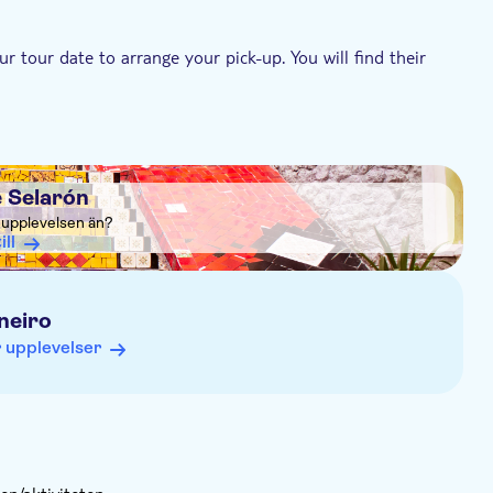
r tour date to arrange your pick-up. You will find their
e Selarón
a upplevelsen än?
ill
neiro
 upplevelser