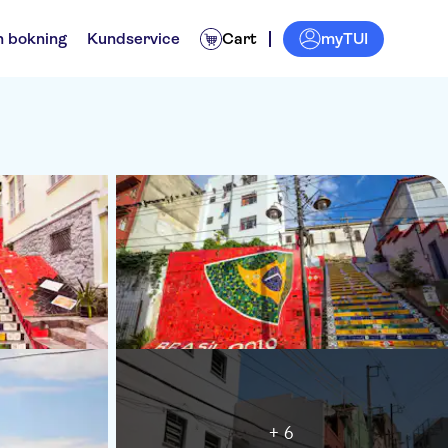
myTUI
n bokning
Kundservice
Cart
+ 6