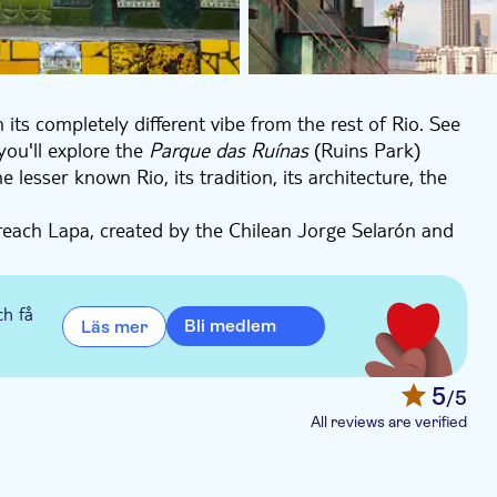
ts completely different vibe from the rest of Rio. See
 you'll explore the
Parque das Ruínas
(Ruins Park)
lesser known Rio, its tradition, its architecture, the
.
reach Lapa, created by the Chilean Jorge Selarón and
on top of the paintings done by the locals who were
eam in 1994’s World Cup, won by Brazil.
ch få
Bli medlem
Läs mer
5
/5
All reviews are verified