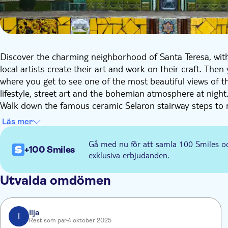
Discover the charming neighborhood of Santa Teresa, with i
local artists create their art and work on their craft. Then
where you get to see one of the most beautiful views of the 
lifestyle, street art and the bohemian atmosphere at night
Walk down the famous ceramic Selaron stairway steps to 
learn more about the pieces of ceramic that were placed 
Läs mer
decorating the stairs in support for the National Soccer T
Gå med nu för att samla 100 Smiles o
+100 Smiles
exklusiva erbjudanden.
Utvalda omdömen
Ilja
I
Rest som par
4 oktober 2025