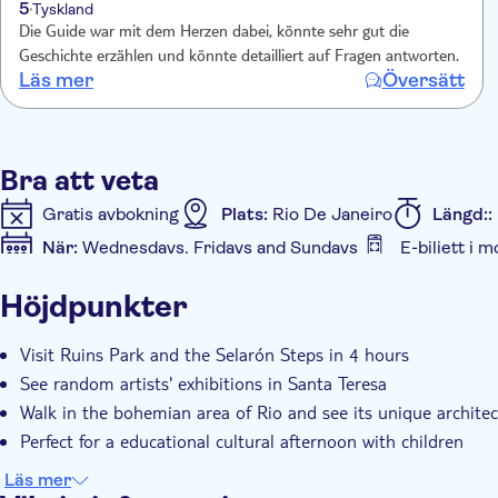
5
Tyskland
Die Guide war mit dem Herzen dabei, könnte sehr gut die
Geschichte erzählen und könnte detailliert auf Fragen antworten.
Läs mer
Översätt
Bra att veta
Gratis avbokning
Plats:
Rio De Janeiro
Längd::
När:
Wednesdays, Fridays and Sundays
E-biljett i m
Ytterligare information
Höjdpunkter
Omedelbar bekräftelse
Guidad rundtur
Visit Ruins Park and the Selarón Steps in 4 hours
See random artists' exhibitions in Santa Teresa
Walk in the bohemian area of Rio and see its unique archite
Perfect for a educational cultural afternoon with children
Läs mer