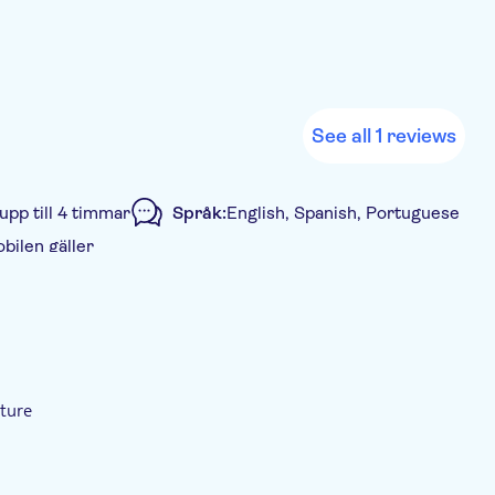
See all 1 reviews
upp till 4 timmar
Språk:
English, Spanish, Portuguese
obilen gäller
cture