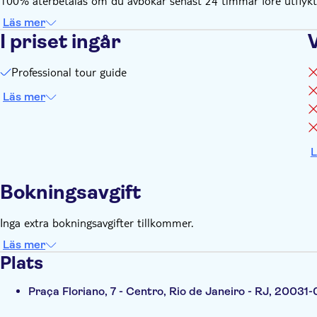
100% återbetalas om du avbokar senast 24 timmar före utflykte
Läs mer
I priset ingår
Professional tour guide
Läs mer
L
Bokningsavgift
Inga extra bokningsavgifter tillkommer.
Läs mer
Plats
Praça Floriano, 7 - Centro, Rio de Janeiro - RJ, 20031