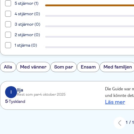
5 stjärnor (1)
4 stjärnor (0)
3 stjärnor (0)
2 stjärnor (0)
1 stjärna (0)
Alla
Med vänner
Som par
Ensam
Med familjen
Ilja
Die Guide war m
I
Rest som par
4 oktober 2025
und könnte deta
5
Tyskland
Läs mer
1 / 