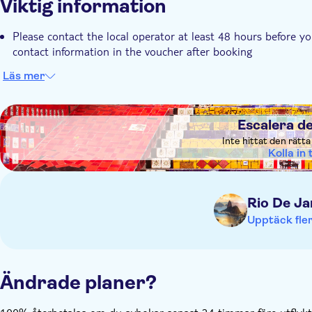
Viktig information
Please contact the local operator at least 48 hours before you
contact information in the voucher after booking
Läs mer
DSA1Escalera de Selarón
Escalera d
Inte hittat den rätt
Kolla in t
Rio De Ja
Upptäck fler
Ändrade planer?