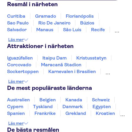
Resmål i närheten
Curitiba
Gramado
Florianópolis
Sao Paulo
Rio De Janeiro
Búzios
Salvador
Manaus
São Luís
Recife
Fortaleza
Natal
Fernando de Noronha
Läs mer
Attraktioner i närheten
Iguazúfallen
Itaipu Dam
Kristusstatyn
Corcovado
Maracanã Stadion
Sockertoppen
Karnevalen i Brasilien
Escalera de Selarón
Läs mer
De mest populäraste länderna
Australien
Belgien
Kanada
Schweiz
Cypern
Tyskland
Danmark
Egypten
Spanien
Frankrike
Grekland
Kroatien
Irland
Island
Italien
Norge
Polen
Läs mer
Sverige
Thailand
Turkiet
De bästa resmålen