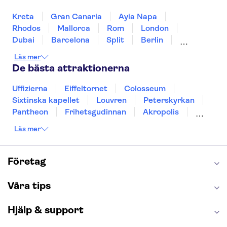
Kreta
Gran Canaria
Ayia Napa
Rhodos
Mallorca
Rom
London
Dubai
Barcelona
Split
Berlin
New York
Prag
bangkok
Stockholm
Läs mer
Gdansk
Oslo
Helsingfors
Uppsala
De bästa attraktionerna
Helsingborg
Uffizierna
Eiffeltornet
Colosseum
Sixtinska kapellet
Louvren
Peterskyrkan
Pantheon
Frihetsgudinnan
Akropolis
Empire State Building
Moulin Rouge
Läs mer
Burj Khalifa
Keukenhof
Alcatraz
Saltgruvan i Wieliczka
Alhambra
Caminito del Rey
Madame Tussauds London
Företag
London Dungeon
Tivoli
Våra tips
Hjälp & support