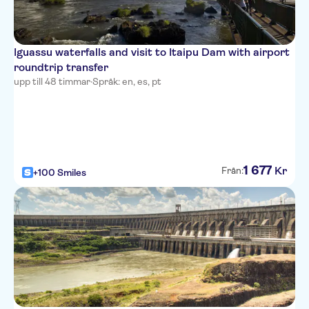
Iguassu waterfalls and visit to Itaipu Dam with airport
roundtrip transfer
upp till 48 timmar
·
Språk: en, es, pt
1
677
Kr
Från:
+100 Smiles