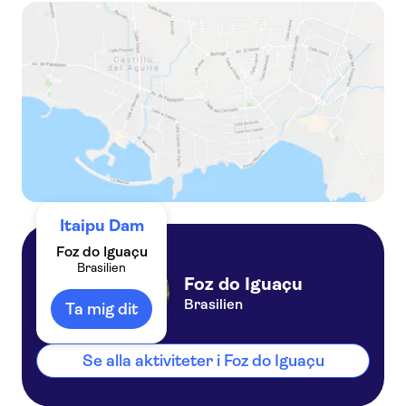
Itaipu hydroelectric dam panoramic tour
Itaipu Dam
Foz do Iguaçu
Brasilien
Foz do Iguaçu
Brasilien
Ta mig dit
Se alla aktiviteter i Foz do Iguaçu