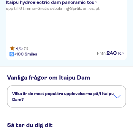
Itaipu hydroelectric dam panoramic tour
upp till 6 timmar
·
Gratis avbokning
·
Språk: en, es, pt
4
/5
(1)
240
Kr
Från:
+100 Smiles
Vanliga frågor om Itaipu Dam
Vilka är de mest populära upplevelserna på/i Itaipu
Dam?
Dessa är de mest omtyckta aktiviteterna på/i Itaipu Dam:
Itaipu guided excursion with Wild Animals Eco-retreat and Ecomuseum
Så tar du dig dit
Itaipu dam lights evening guided tour
Iguassu waterfalls and visit to Itaipu Dam with airport roundtrip transfer