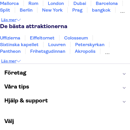
Mallorca
Rom
London
Dubai
Barcelona
Split
Berlin
New York
Prag
bangkok
Stockholm
Gdansk
Oslo
Helsingfors
Läs mer
Uppsala
Helsingborg
De bästa attraktionerna
Uffizierna
Eiffeltornet
Colosseum
Sixtinska kapellet
Louvren
Peterskyrkan
Pantheon
Frihetsgudinnan
Akropolis
Empire State Building
Moulin Rouge
Läs mer
Burj Khalifa
Keukenhof
Alcatraz
Saltgruvan i Wieliczka
Alhambra
Företag
Caminito del Rey
Madame Tussauds London
London Dungeon
Tivoli
Våra tips
Hjälp & support
Välj