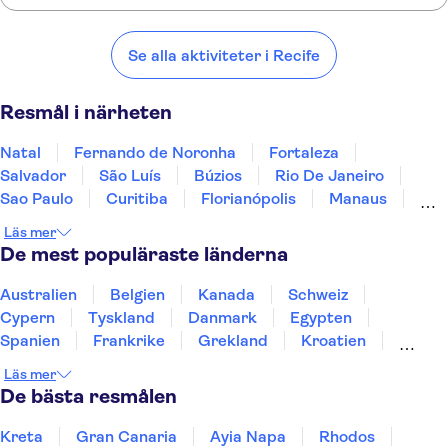
Här är några av våra favoritplatser att besöka i närheten av Recife:
Natal
Fernando de Noronha
Fortaleza
Salvador
São Luís
Se alla aktiviteter i Recife
Resmål i närheten
Natal
Fernando de Noronha
Fortaleza
Salvador
São Luís
Búzios
Rio De Janeiro
Sao Paulo
Curitiba
Florianópolis
Manaus
Foz do Iguaçu
Gramado
Läs mer
De mest populäraste länderna
Australien
Belgien
Kanada
Schweiz
Cypern
Tyskland
Danmark
Egypten
Spanien
Frankrike
Grekland
Kroatien
Irland
Island
Italien
Norge
Polen
Läs mer
Sverige
Thailand
Turkiet
De bästa resmålen
Kreta
Gran Canaria
Ayia Napa
Rhodos