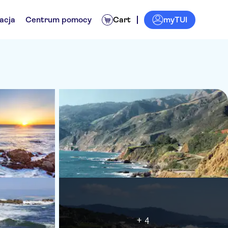
myTUI
acja
Centrum pomocy
Cart
+ 4