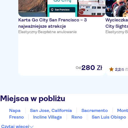
Karta Go City San Francisco – 3
Wycieczka
najważniejsze atrakcje
City Sight
Elastyczny
·
Bezpłatne anulowanie
Elastyczny
·
B
280
Zł
Od:
2,2
(1
/5
Miejsca w pobliżu
Napa
San Jose, California
Sacramento
Mont
Fresno
Incline Village
Reno
San Luis Obispo
Czytaj więcej