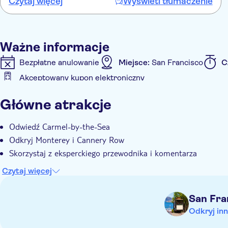
Czytaj więcej
Wyświetl tłumaczenie
wichtigen Informationen . ????
Ważne informacje
Bezpłatne anulowanie
Miejsce:
San Francisco
C
Akceptowany kupon elektroniczny
Informacje dodatkowe
Główne atrakcje
Natychmiastowe potwierdzenie
Wycieczka z przewo
E-Voucher
Group tour
Transport w cenie
Odwiedź Carmel-by-the-Sea
Odkryj Monterey i Cannery Row
Skorzystaj z eksperckiego przewodnika i komentarza
Czytaj więcej
San Fra
Odkryj inn