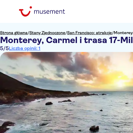
Strona główna
/
Stany Zjednoczone
/
San Francisco: atrakcje
/
Monterey, 
Monterey, Carmel i trasa 17-Mi
5
/5
Liczba opinii: 1