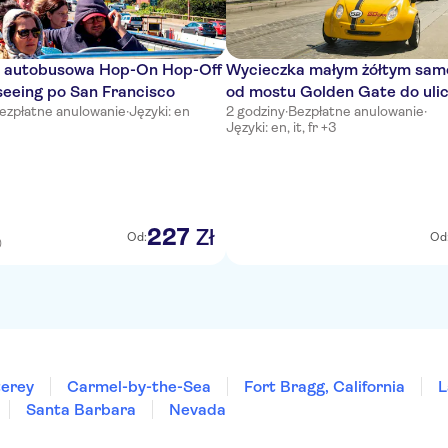
 autobusowa Hop-On Hop-Off
Wycieczka małym żółtym sa
seeing po San Francisco
od mostu Golden Gate do uli
ezpłatne anulowanie
·
Języki: en
2 godziny
·
Bezpłatne anulowanie
·
Street
Języki: en, it, fr +3
227
Zł
Od:
Od
)
erey
Carmel-by-the-Sea
Fort Bragg, California
L
Santa Barbara
Nevada