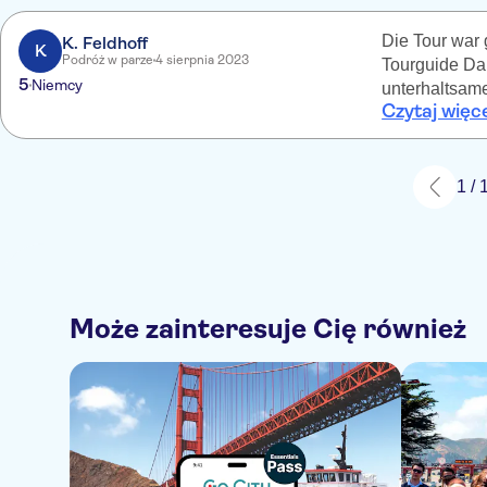
Die Tour war g
K. Feldhoff
K
Podróż w parze
4 sierpnia 2023
Tourguide Dan
5
Niemcy
unterhaltsame
Czytaj więc
1 / 
Może zainteresuje Cię również