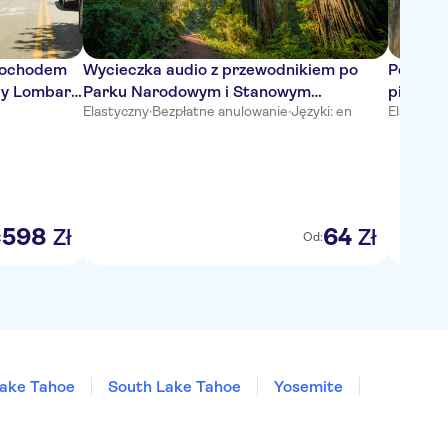
mochodem
Wycieczka audio z przewodnikiem po
Pomnik 
cy Lombard
Parku Narodowym i Stanowym
piesza 
Elastyczny
·
Bezpłatne anulowanie
·
Języki: en
Elastyczn
Redwoods
598
64
Zł
Zł
:
Od:
ake Tahoe
South Lake Tahoe
Yosemite