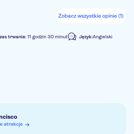
Zobacz wszystkie opinie (1)
zas trwania:
11 godzin 30 minut
Język:
Angielski
dnikiem
Lokalny charakter
Przewodnik ekspert
ncisco
e atrakcje