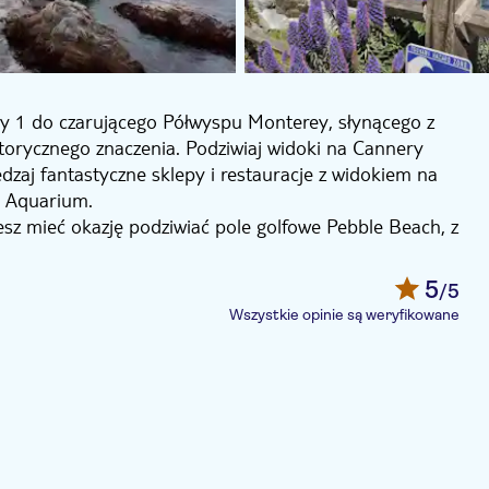
ay 1 do czarującego Półwyspu Monterey, słynącego z
torycznego znaczenia. Podziwiaj widoki na Cannery
dzaj fantastyczne sklepy i restauracje z widokiem na
y Aquarium.
esz mieć okazję podziwiać pole golfowe Pebble Beach, z
ycieczka prowadzi do malowniczego Carmel-by-the-Sea,
czym miasteczku ozdobionym uroczymi sklepami i
5
/5
Wszystkie opinie są weryfikowane