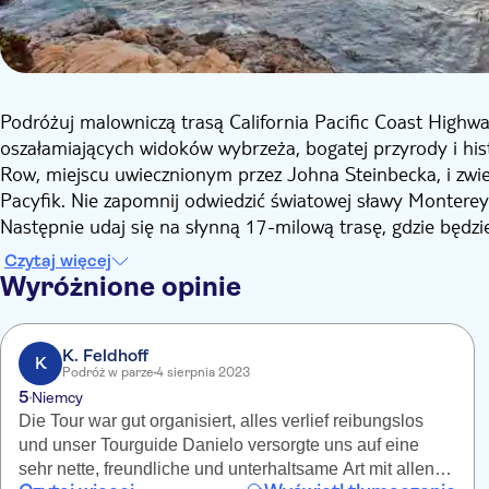
Podróżuj malowniczą trasą California Pacific Coast Highw
oszałamiających widoków wybrzeża, bogatej przyrody i his
Row, miejscu uwiecznionym przez Johna Steinbecka, i zwie
Pacyfik. Nie zapomnij odwiedzić światowej sławy Montere
Następnie udaj się na słynną 17-milową trasę, gdzie będzi
przystankami na zdjęcia wzdłuż tej malowniczej trasy. W
Czytaj więcej
gdzie będziesz mieć mnóstwo czasu na spacer po tym uro
Wyróżnione opinie
piękną architekturą.
K. Feldhoff
K
Podróż w parze
4 sierpnia 2023
5
Niemcy
Die Tour war gut organisiert, alles verlief reibungslos
und unser Tourguide Danielo versorgte uns auf eine
sehr nette, freundliche und unterhaltsame Art mit allen