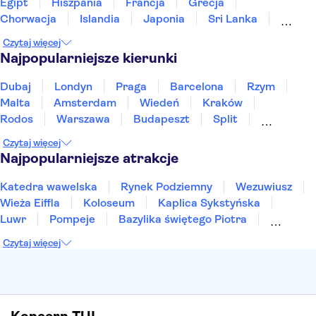
Egipt
Hiszpania
Francja
Grecja
Chorwacja
Islandia
Japonia
Sri Lanka
Maroko
Polska
Portugalia
Tajlandia
Czytaj więcej
Tunezja
Turcja
Wietnam
Najpopularniejsze kierunki
Dubaj
Londyn
Praga
Barcelona
Rzym
Malta
Amsterdam
Wiedeń
Kraków
Rodos
Warszawa
Budapeszt
Split
Gdańsk
Wrocław
Zakynthos
Poznań
Czytaj więcej
Sopot
Gdynia
Zakopane
Najpopularniejsze atrakcje
Katedra wawelska
Rynek Podziemny
Wezuwiusz
Wieża Eiffla
Koloseum
Kaplica Sykstyńska
Luwr
Pompeje
Bazylika świętego Piotra
Sagrada Familia
Akropol
Forum Romanum
Czytaj więcej
Etna
Wawel
Park Güell
Alhambra
Caminito del Rey
Park Narodowy Jezior Plitwickich
Energylandia
Pałac Kultury i Nauki