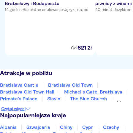
Bratysławy i Budapesztu
piwnicy z winami
14 godzin
·
Bezpłatne anulowanie
·
Języki: en, es
40 minut
·
Języki: en
821
Zł
Od:
Atrakcje w pobliżu
Bratislava Castle
Bratislava Old Town
Bratislava Old Town Hall
Michael's Gate, Bratislava
Primate's Palace
Slavin
The Blue Church
St Martin's Cathedral
Multium Gallery
Czytaj więcej
Devin Castle
UFO Observation Deck
Najpopularniejsze kraje
Albania
Szwajcaria
Chiny
Cypr
Czechy