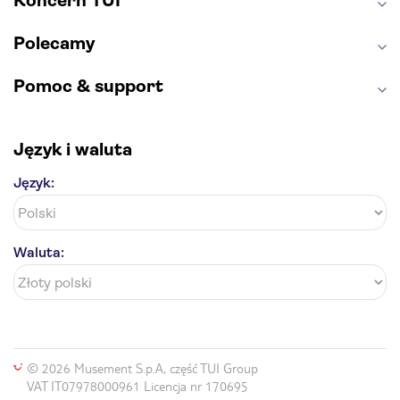
Koncern TUI
Polecamy
Pomoc & support
Język i waluta
Język:
Waluta:
© 2026 Musement S.p.A, część TUI Group
VAT IT07978000961 Licencja nr 170695