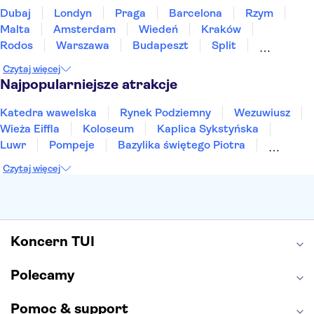
Dubaj
Londyn
Praga
Barcelona
Rzym
Malta
Amsterdam
Wiedeń
Kraków
Rodos
Warszawa
Budapeszt
Split
Gdańsk
Wrocław
Zakynthos
Poznań
Czytaj więcej
Sopot
Gdynia
Zakopane
Najpopularniejsze atrakcje
Katedra wawelska
Rynek Podziemny
Wezuwiusz
Wieża Eiffla
Koloseum
Kaplica Sykstyńska
Luwr
Pompeje
Bazylika świętego Piotra
Sagrada Familia
Akropol
Forum Romanum
Czytaj więcej
Etna
Wawel
Park Güell
Alhambra
Caminito del Rey
Park Narodowy Jezior Plitwickich
Energylandia
Pałac Kultury i Nauki
Koncern TUI
Polecamy
Pomoc & support