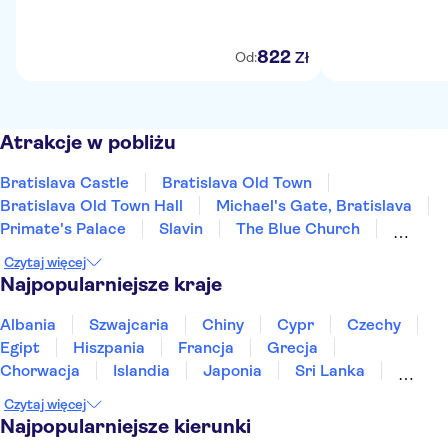
822
Zł
Od:
Atrakcje w pobliżu
Bratislava Castle
Bratislava Old Town
Bratislava Old Town Hall
Michael's Gate, Bratislava
Primate's Palace
Slavin
The Blue Church
St Martin's Cathedral
Multium Gallery
Czytaj więcej
Devin Castle
UFO Observation Deck
Najpopularniejsze kraje
Albania
Szwajcaria
Chiny
Cypr
Czechy
Egipt
Hiszpania
Francja
Grecja
Chorwacja
Islandia
Japonia
Sri Lanka
Maroko
Polska
Portugalia
Tajlandia
Czytaj więcej
Tunezja
Turcja
Wietnam
Najpopularniejsze kierunki