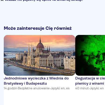
Jeszcze nie pojawiły się opinie na temat tej atrakcji.
Może zainteresuje Cię również
Jednodniowa wycieczka z Wiednia do
Degustacja w cie
Bratysławy i Budapesztu
piwnicy z winami
14 godzin
·
Bezpłatne anulowanie
·
Języki: en, es
40 minut
·
Języki: en