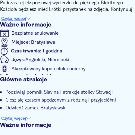
Podczas tej ekspresowej wycieczki do pięknego Błękitnego
Kościoła będziesz mieć krótki przystanek na zdjęcia. Kontynuuj
podróż letnim Pałacem Arcybiskupim do Pałacu
Czytaj więcej
Prezydenckiego, a następnie 1-godzinną wycieczką ekspresową
Ważne informacje
po Bratysławie, przechodzącą przez piękną dzielnicę Palisady,
Bezpłatne anulowanie
pełną pięknych willi. Jedź dalej do Zamku Bratysławskiego.
Krótki przystanek, aby podziwiać piękny widok z dziedzińca
Miejsce:
Bratysława
zamku w Bratysławie.
Czas trwania:
1 godzina
Ostatni przystanek znajduje się przy pomniku Slavina, skąd
Język:
Angielski, Niemiecki
będziesz mógł podziwiać zapierający dech w piersiach widok na
Bratysławę. Głównym celem tej prywatnej, godzinnej,
Akceptowany kupon elektroniczny
ekspresowej wycieczki po Bratysławie jest zaprezentowanie
Informacje dodatkowe
Główne atrakcje
Państwu najlepszych atrakcji stolicy Słowacji. Z przewodnika na
Natychmiastowe potwierdzenie
pokładzie dowiesz się także wiele o historii miasta.
Podziwiaj pomnik Slavina i atrakcje stolicy Słowacji
Oficjalny pośrednik
Ciesz się czasem spędzonym z rodziną i przyjaciółmi
Wycieczka z przewodnikiem
Odwiedź Zamek Bratysławski
Lokalny charakter
Czytaj więcej
Prywatna Wycieczka
Ważne informacje