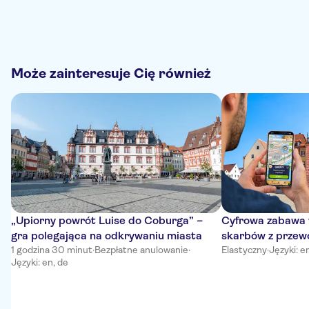
Może zainteresuje Cię również
„Upiorny powrót Luise do Coburga” –
Cyfrowa zabawa 
gra polegająca na odkrywaniu miasta
skarbów z przew
1 godzina 30 minut
·
Bezpłatne anulowanie
·
Rosenbergu
Elastyczny
·
Języki: e
Języki: en, de