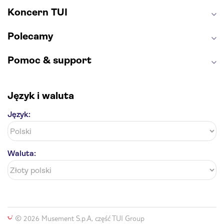
Koncern TUI
Polecamy
Pomoc & support
Język i waluta
Język:
Waluta:
© 2026 Musement S.p.A, część TUI Group