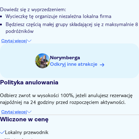
Small group
Dowiedz się z wyprzedzeniem:
Wycieczkę tę organizuje niezależna lokalna firma
Będziesz częścią małej grupy składającej się z maksymalnie 8
podróżników
Trasa wycieczki jest dostosowana do zainteresowań i tempa
Czytaj więcej
marszu podróżnych
Przystanki mogą się różnić w zależności od warunków
Norymberga
pogodowych
Odkryj inne atrakcje
Jest to wycieczka piesza, która nie obejmuje wstępu do
muzeum i zabytków miasta.
Polityka anulowania
Odbierz zwrot w wysokości 100%, jeżeli anulujesz rezerwację
najpóźniej na 24 godziny przed rozpoczęciem aktywności.
Czytaj więcej
Wliczone w cenę
Lokalny przewodnik