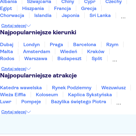
Port w Hamburgu
Albania
Szwajcaria
Chiny
Cypr
Czechy
Egipt
Hiszpania
Francja
Grecja
Chorwacja
Islandia
Japonia
Sri Lanka
Maroko
Polska
Portugalia
Tajlandia
Czytaj więcej
Tunezja
Turcja
Wietnam
Najpopularniejsze kierunki
Dubaj
Londyn
Praga
Barcelona
Rzym
Malta
Amsterdam
Wiedeń
Kraków
Rodos
Warszawa
Budapeszt
Split
Gdańsk
Wrocław
Zakynthos
Poznań
Czytaj więcej
Sopot
Gdynia
Zakopane
Najpopularniejsze atrakcje
Katedra wawelska
Rynek Podziemny
Wezuwiusz
Wieża Eiffla
Koloseum
Kaplica Sykstyńska
Luwr
Pompeje
Bazylika świętego Piotra
Sagrada Familia
Akropol
Forum Romanum
Czytaj więcej
Etna
Wawel
Park Güell
Alhambra
Caminito del Rey
Park Narodowy Jezior Plitwickich
Energylandia
Pałac Kultury i Nauki