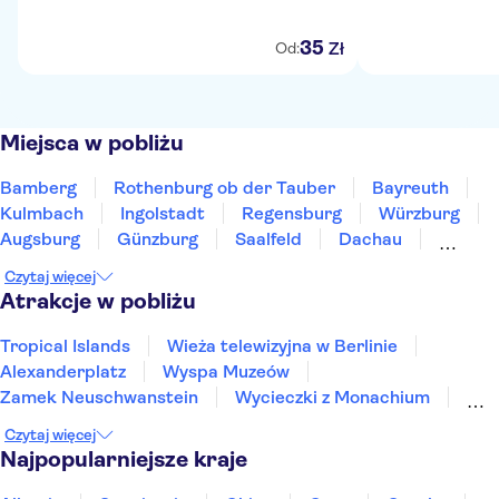
35
Zł
Od:
Miejsca w pobliżu
Bamberg
Rothenburg ob der Tauber
Bayreuth
Kulmbach
Ingolstadt
Regensburg
Würzburg
Augsburg
Günzburg
Saalfeld
Dachau
Ulm
Heilbronn
Aschaffenburg
Monachium
Czytaj więcej
Atrakcje w pobliżu
Tropical Islands
Wieża telewizyjna w Berlinie
Alexanderplatz
Wyspa Muzeów
Zamek Neuschwanstein
Wycieczki z Monachium
Pałac Linderhof
River Spree
Mur berliński
Czytaj więcej
Muzeum Pergamońskie
Nowe Muzeum
Najpopularniejsze kraje
Brama Brandenburska
St. Pauli
Reichstag