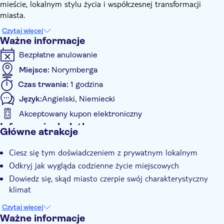
mieście, lokalnym stylu życia i współczesnej transformacji
miasta.
Spotkasz się ze swoim przewodnikiem w Domu Albrechta-
Czytaj więcej
Dürera i stamtąd wyruszysz na spacer. Odkryj, jak wygląda
Ważne informacje
codzienne życie miejscowych i dowiedz się, skąd miasto bierze
Bezpłatne anulowanie
swój charakterystyczny klimat, oglądając je oczami lokalnego
przewodnika.
Miejsce:
Norymberga
Spacerując po mieście, odkryjesz dokładnie, co czyni
Czas trwania:
1 godzina
Norymbergę wyjątkową. To również Twoja szansa, aby uzyskać
Język:
Angielski, Niemiecki
wskazówki od wtajemniczonych na temat najlepszych kawiarni,
restauracji i barów do odwiedzenia podczas pobytu tutaj i
Akceptowany kupon elektroniczny
dowiedzieć się, jak najlepiej wykorzystać swoją wizytę.
Informacje dodatkowe
Główne atrakcje
To idealne przeżycie dla kogoś, kto odwiedza miasto po raz
Natychmiastowe potwierdzenie
pierwszy lub dla kogoś, kto chce je odkryć na nowo.
Ciesz się tym doświadczeniem z prywatnym lokalnym
Oficjalny pośrednik
Odkryj jak wygląda codzienne życie miejscowych
Wycieczka z przewodnikiem
Dowiedz się, skąd miasto czerpie swój charakterystyczny
Lokalny charakter
klimat
Mniejsza grupa
Czytaj więcej
E-Voucher
Ważne informacje