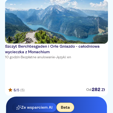
Szczyt Berchtesgaden i Orle Gniazdo - całodniowa
wycieczka z Monachium
10 godzin
·
Bezpłatne anulowanie
·
Języki: en
282
Zł
Od:
5
/5
(5)
Ze wsparciem AI
Beta