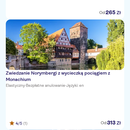
265
Zł
Od:
Zwiedzanie Norymbergi z wycieczką pociągiem z
Monachium
Elastyczny
·
Bezpłatne anulowanie
·
Języki: en
313
Zł
Od:
4
/5
(1)