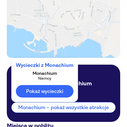
Jednodniowa wycieczka nad jezioro Königssee z rejsem łodzią i kopalnią soli
Wycieczka VIP do Neuschwanstein i Linderhof z Grotą Wenus z Monachium
Wycieczka z przewodnikiem do Miejsca Pamięci Obozu Koncentracyjnego Dachau z Monachium
Wycieczki z Monachium
Monachium
Niemcy
Monachium
Niemcy
Pokaż wycieczki
Monachium – pokaż wszystkie atrakcje
Miejsca w pobliżu