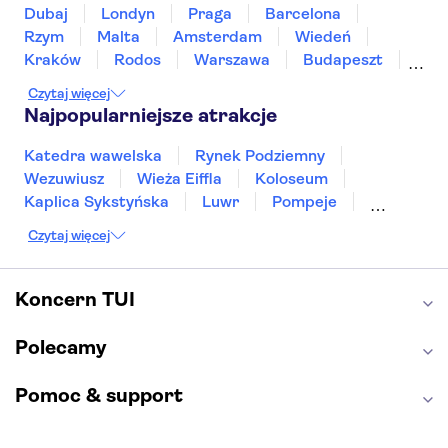
Dubaj
Londyn
Praga
Barcelona
Rzym
Malta
Amsterdam
Wiedeń
Kraków
Rodos
Warszawa
Budapeszt
Split
Gdańsk
Wrocław
Zakynthos
Czytaj więcej
Poznań
Sopot
Gdynia
Zakopane
Najpopularniejsze atrakcje
Katedra wawelska
Rynek Podziemny
Wezuwiusz
Wieża Eiffla
Koloseum
Kaplica Sykstyńska
Luwr
Pompeje
Bazylika świętego Piotra
Sagrada Familia
Czytaj więcej
Akropol
Forum Romanum
Etna
Wawel
Park Güell
Alhambra
Caminito del Rey
Koncern TUI
Park Narodowy Jezior Plitwickich
Energylandia
Pałac Kultury i Nauki
Polecamy
Pomoc & support