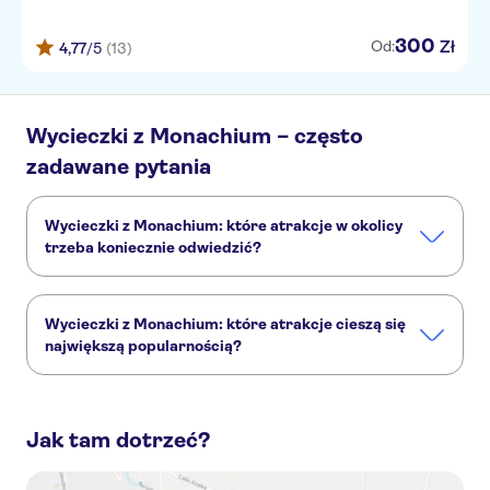
300
Zł
Od:
4,77
/5
(13)
Wycieczki z Monachium – często
zadawane pytania
Wycieczki z Monachium: które atrakcje w okolicy
trzeba koniecznie odwiedzić?
Wycieczki z Monachium to bardzo ciekawe miejsce, a
dodatkowo w pobliżu znajdziesz inne zabytki:
Wycieczki z Monachium: które atrakcje cieszą się
Zamek Neuschwanstein
Pałac Linderhof
Viktualienmarkt
największą popularnością?
Lake Constance
Marienplatz
Wycieczki z Monachium to bardzo ciekawe miejsce, a żeby je
lepiej poznać, turyści najczęściej wybierają następujące
atrakcje:
Jak tam dotrzeć?
Neuschwanstein, Linderhof i panoramiczna wycieczka autobusowa do Oberammergau
Wycieczka pociągiem z Monachium do zamku Neuschwanstein