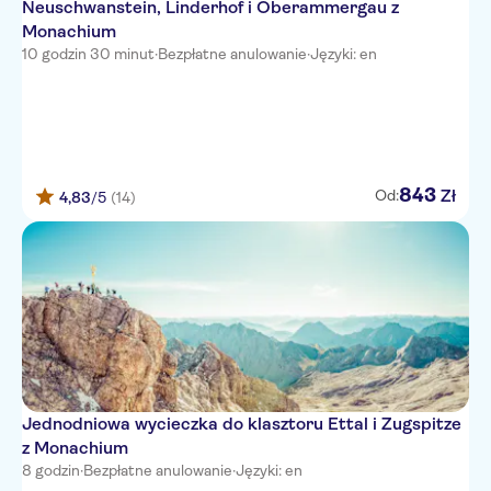
Neuschwanstein, Linderhof i Oberammergau z
Monachium
10 godzin 30 minut
·
Bezpłatne anulowanie
·
Języki: en
843
Zł
Od:
4,83
/5
(14)
Jednodniowa wycieczka do klasztoru Ettal i Zugspitze
z Monachium
8 godzin
·
Bezpłatne anulowanie
·
Języki: en