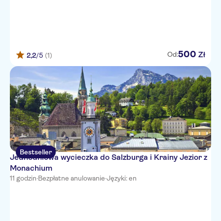
500
Zł
Od:
2,2
/5
(1)
Bestseller
Jednodniowa wycieczka do Salzburga i Krainy Jezior z
Monachium
11 godzin
·
Bezpłatne anulowanie
·
Języki: en