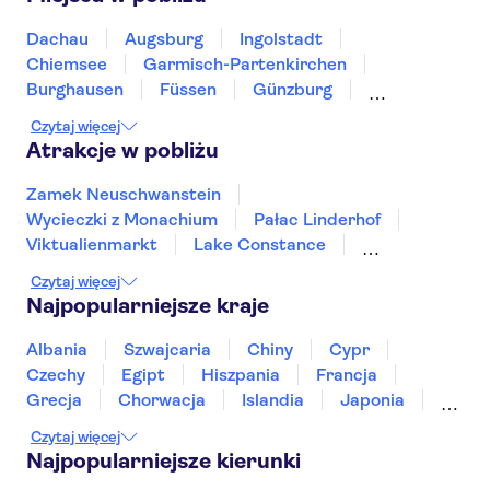
Dachau
Augsburg
Ingolstadt
Chiemsee
Garmisch-Partenkirchen
Burghausen
Füssen
Günzburg
Regensburg
Kempten (Allgäu)
Czytaj więcej
Leutkirch im Allgäu
Ulm
Berchtesgaden
Atrakcje w pobliżu
Passau
Zamek Neuschwanstein
Wycieczki z Monachium
Pałac Linderhof
Viktualienmarkt
Lake Constance
Marienplatz
Tropical Islands
Czytaj więcej
Wieża telewizyjna w Berlinie
Alexanderplatz
Najpopularniejsze kraje
Wyspa Muzeów
River Spree
Mur berliński
Muzeum Pergamońskie
Nowe Muzeum
Albania
Szwajcaria
Chiny
Cypr
Brama Brandenburska
Czechy
Egipt
Hiszpania
Francja
Grecja
Chorwacja
Islandia
Japonia
Sri Lanka
Maroko
Polska
Portugalia
Czytaj więcej
Tajlandia
Tunezja
Turcja
Wietnam
Najpopularniejsze kierunki