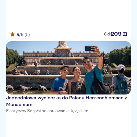
209
Zł
Od:
5
/5
(5)
Jednodniowa wycieczka do Pałacu Herrenchiemsee z
Monachium
Elastyczny
·
Bezpłatne anulowanie
·
Języki: en