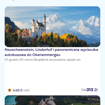
Wizyty w
Lokalny charakter
zabytkach
Natura
Zajęcia rekreacyjne
wewnątrz
Neuschwanstein, Linderhof i panoramiczna wycieczka
autobusowa do Oberammergau
10 godzin 30 minut
·
Bezpłatne anulowanie
·
Języki: en
313
Zł
Od:
4,43
/5
(46)