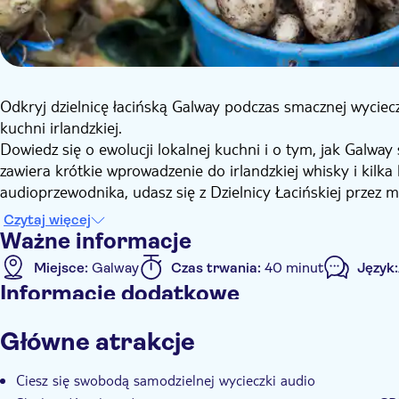
Odkryj dzielnicę łacińską Galway podczas smacznej wycie
kuchni irlandzkiej.
Dowiedz się o ewolucji lokalnej kuchni i o tym, jak Galway
zawiera krótkie wprowadzenie do irlandzkiej whisky i kilka
audioprzewodnika, udasz się z Dzielnicy Łacińskiej przez 
Tę wycieczkę audio z przewodnikiem można odtwarzać na 
Czytaj więcej
Play VoiceMap, która wyłącza odtwarzanie GPS.
Ważne informacje
Miejsce:
Galway
Czas trwania:
40 minut
Język:
Informacje dodatkowe
Natychmiastowe potwierdzenie
E-Voucher
Z a
Główne atrakcje
Ciesz się swobodą samodzielnej wycieczki audio