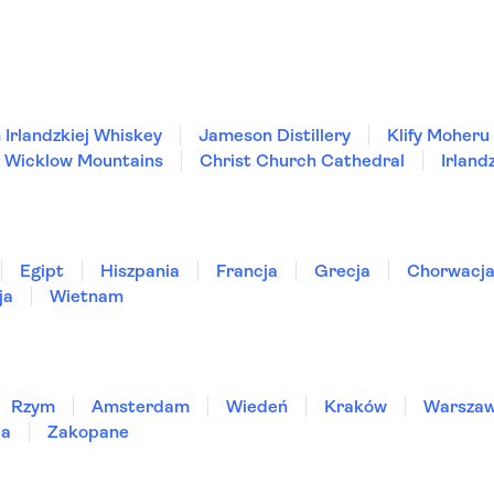
Irlandzkiej Whiskey
Jameson Distillery
Klify Moheru
Wicklow Mountains
Christ Church Cathedral
Irland
Egipt
Hiszpania
Francja
Grecja
Chorwacj
ja
Wietnam
Rzym
Amsterdam
Wiedeń
Kraków
Warsza
ia
Zakopane