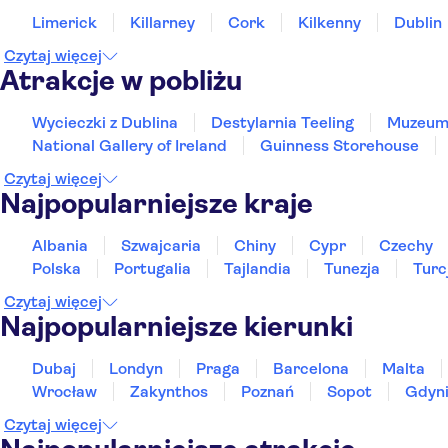
Limerick
Killarney
Cork
Kilkenny
Dublin
Czytaj więcej
Atrakcje w pobliżu
Wycieczki z Dublina
Destylarnia Teeling
Muzeum 
National Gallery of Ireland
Guinness Storehouse
Czytaj więcej
Najpopularniejsze kraje
Albania
Szwajcaria
Chiny
Cypr
Czechy
Polska
Portugalia
Tajlandia
Tunezja
Turc
Czytaj więcej
Najpopularniejsze kierunki
Dubaj
Londyn
Praga
Barcelona
Malta
Wrocław
Zakynthos
Poznań
Sopot
Gdyn
Czytaj więcej