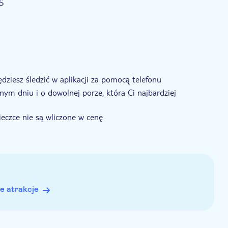
S
dziesz śledzić w aplikacji za pomocą telefonu
ym dniu i o dowolnej porze, która Ci najbardziej
eczce nie są wliczone w cenę
ystania z wycieczki audio na kuponie
e atrakcje