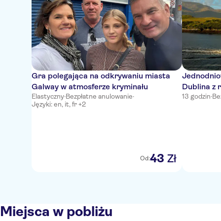
Gra polegająca na odkrywaniu miasta
Jednodnio
Galway w atmosferze kryminału
Dublina z r
Elastyczny
·
Bezpłatne anulowanie
·
13 godzin
·
Be
Galway
Języki: en, it, fr +2
43
Zł
Od:
Miejsca w pobliżu