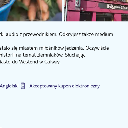
czki audio z przewodnikiem. Odkryjesz także medium
 stało się miastem miłośników jedzenia. Oczywiście
 historii na temat ziemniaków. Słuchając
miasto do Westend w Galway.
miejscu lub nawet w domu dzięki funkcji Continuous
Angielski
Akceptowany kupon elektroniczny
udioprzewodnikiem