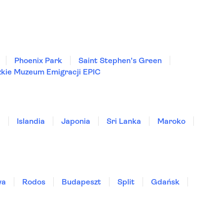
Phoenix Park
Saint Stephen's Green
zkie Muzeum Emigracji EPIC
a
Islandia
Japonia
Sri Lanka
Maroko
wa
Rodos
Budapeszt
Split
Gdańsk