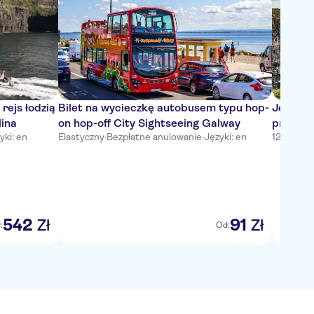
 rejs łodzią
Bilet na wycieczkę autobusem typu hop-
Jednodn
lina
on hop-off City Sightseeing Galway
przewod
yki: en
Elastyczny
·
Bezpłatne anulowanie
·
Języki: en
12 godzin
·
Galway 
542
91
Zł
Zł
:
Od:
4,5
/