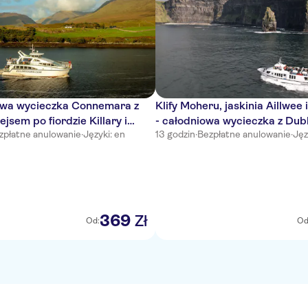
wa wycieczka Connemara z
Klify Moheru, jaskinia Aillwee i
ejsem po fiordzie Killary i
- całodniowa wycieczka z Dub
zpłatne anulowanie
·
Języki: en
13 godzin
·
Bezpłatne anulowanie
·
Jęz
369
Zł
Od:
Od