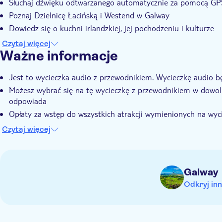
Słuchaj dźwięku odtwarzanego automatycznie za pomocą GP
Poznaj Dzielnicę Łacińską i Westend w Galway
Dowiedz się o kuchni irlandzkiej, jej pochodzeniu i kulturze
Dowiedz się, czy najpierw był bekon, czy jajko
Czytaj więcej
Ważne informacje
Jest to wycieczka audio z przewodnikiem. Wycieczkę audio bę
Możesz wybrać się na tę wycieczkę z przewodnikiem w dowoln
odpowiada
Opłaty za wstęp do wszystkich atrakcji wymienionych na wyci
Po dokonaniu rezerwacji otrzymasz instrukcje dotyczące korz
Czytaj więcej
Galway
Odkryj inn