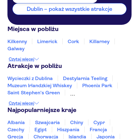
Dublin – pokaż wszystkie atrakcje
Miejsca w pobliżu
Kilkenny
Limerick
Cork
Killarney
Galway
Czytaj więcej
Atrakcje w pobliżu
Wycieczki z Dublina
Destylarnia Teeling
Muzeum Irlandzkiej Whiskey
Phoenix Park
Saint Stephen's Green
National Gallery of Ireland
Klify Moheru
Czytaj więcej
Jameson Distillery
Wicklow Mountains
Najpopularniejsze kraje
Christ Church Cathedral
Guinness Storehouse
Albania
Szwajcaria
Chiny
Cypr
Irlandzkie Muzeum Emigracji EPIC
Czechy
Egipt
Hiszpania
Francja
Grecja
Chorwacja
Islandia
Japonia