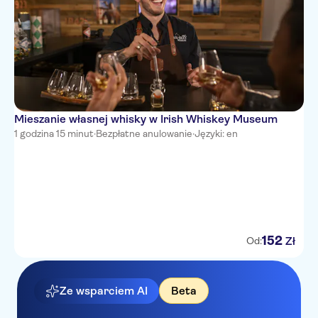
Mieszanie własnej whisky w Irish Whiskey Museum
1 godzina 15 minut
·
Bezpłatne anulowanie
·
Języki: en
152
Zł
Od:
Ze wsparciem AI
Beta