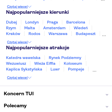
Sri Lanka
Maroko
Polska
Portugalia
Czytaj więcej
Tajlandia
Tunezja
Turcja
Wietnam
Najpopularniejsze kierunki
Dubaj
Londyn
Praga
Barcelona
Rzym
Malta
Amsterdam
Wiedeń
Kraków
Rodos
Warszawa
Budapeszt
Split
Gdańsk
Wrocław
Zakynthos
Czytaj więcej
Poznań
Sopot
Gdynia
Zakopane
Najpopularniejsze atrakcje
Katedra wawelska
Rynek Podziemny
Wezuwiusz
Wieża Eiffla
Koloseum
Kaplica Sykstyńska
Luwr
Pompeje
Bazylika świętego Piotra
Sagrada Familia
Czytaj więcej
Akropol
Forum Romanum
Etna
Wawel
Park Güell
Alhambra
Caminito del Rey
Koncern TUI
Park Narodowy Jezior Plitwickich
Energylandia
Pałac Kultury i Nauki
Polecamy