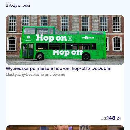
Przewodnik ekspert
Hop-Off
2 Aktywności
Napoje i
Wycieczka z Audioprzewodnikiem
degustacja
Wycieczka po mieście hop-on, hop-off z DoDublin
Elastyczny
·
Bezpłatne anulowanie
148
Zł
Od: