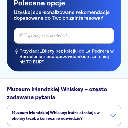
Polecane opcje
Uzyskaj spersonalizowane rekomendacje
dopasowane do Twoich zainteresowań
Zapytaj o cokolwiek...
Przykład: „Bilety bez kolejki do La Pedrera w
Barcelonie z audioprzewodnikiem za mniej
niż 70 EUR”
Muzeum Irlandzkiej Whiskey – często
zadawane pytania
Muzeum Irlandzkiej Whiskey: które atrakcje w
okolicy trzeba koniecznie odwiedzić?