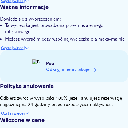
Czytaj więcej
elegancki Place Royale.
Ważne informacje
Przyjazny dla zwierząt
Dowiedz się z wyprzedzeniem:
Ta wycieczka jest prowadzona przez niezależnego
miejscowego
Możesz wybrać między wspólną wycieczką dla maksymalnie
8 osób lub prywatną wycieczką tylko dla Twojej grupy.
Czytaj więcej
Wycieczka rozpoczyna się punktualnie i ze względów
organizacyjnych nie może zostać opóźniona.
Pau
Trasa wycieczki dostosowuje się do zainteresowań gości i
Odkryj inne atrakcje
tempa marszu.
Przystanki mogą się różnić w zależności od warunków
Polityka anulowania
pogodowych
Jest to piesza wycieczka po najważniejszych atrakcjach
Odbierz zwrot w wysokości 100%, jeżeli anulujesz rezerwację
miasta i nie obejmuje biletów wstępu do środków transportu
najpóźniej na 24 godziny przed rozpoczęciem aktywności.
publicznego, zabytków ani atrakcji.
Czytaj więcej
Wliczone w cenę