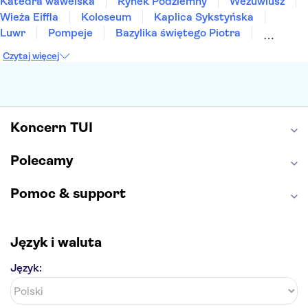
Katedra wawelska
Rynek Podziemny
Wezuwiusz
Wieża Eiffla
Koloseum
Kaplica Sykstyńska
Luwr
Pompeje
Bazylika świętego Piotra
Sagrada Familia
Akropol
Forum Romanum
Czytaj więcej
Etna
Wawel
Park Güell
Alhambra
Caminito del Rey
Park Narodowy Jezior Plitwickich
Energylandia
Pałac Kultury i Nauki
Koncern TUI
Polecamy
Pomoc & support
Język i waluta
Język: