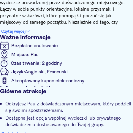
wycieczce prowadzonej przez doświadczonego miejscowego.
Łączy w sobie punkty orientacyjne, lokalne przysmaki i
przydatne wskazówki, które pomogą Ci poczuć się jak
miejscowy od samego początku. Niezależnie od tego, czy
zdecydujesz się na wspólną wycieczkę, czy szukasz prywatnej
Czytaj więcej
eksploracji dla swojej grupy, to doświadczenie można
Ważne informacje
dostosować do własnych potrzeb.
Bezpłatne anulowanie
Zobacz miejsca takie jak Château de Pau i Place Royale, a także
mniej znane skarby. Po drodze lokalny przewodnik wzbogaci
Miejsce:
Pau
zrozumienie miasta poprzez historie i kontekst. Lokalny
Czas trwania:
2 godziny
przewodnik udzieli również porad na temat miejsc, w których
Język:
Angielski, Francuski
można zjeść, napić się i podróżować po mieście.
Pod koniec tej wycieczki zdobędziesz wprowadzenie do Pau,
Akceptowany kupon elektroniczny
oglądane przez lokalny obiektyw, oraz rekomendacje, które
Informacje dodatkowe
Główne atrakcje
pomogą Ci poruszać się po mieście.
Natychmiastowe potwierdzenie
Odkryjesz Pau z doświadczonym miejscowym, który podzieli
Wycieczka z przewodnikiem
się swoimi spostrzeżeniami.
Lokalny charakter
Dostępna jest opcja wspólnej wycieczki lub prywatnego
E-Voucher
doświadczenia dostosowanego do Twojej grupy.
Zobaczysz zabytki, takie jak historyczny Château de Pau i
Small group