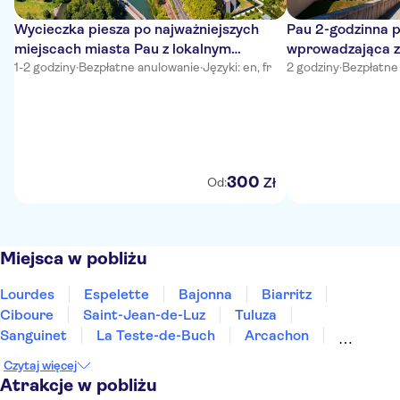
Wycieczka piesza po najważniejszych
Pau 2-godzinna p
miejscach miasta Pau z lokalnym
wprowadzająca z
przewodnikiem
1-2 godziny
·
Bezpłatne anulowanie
·
Języki: en, fr
przewodnikiem
2 godziny
·
Bezpłatne
300
Zł
Od:
Miejsca w pobliżu
Lourdes
Espelette
Bajonna
Biarritz
Ciboure
Saint-Jean-de-Luz
Tuluza
Sanguinet
La Teste-de-Buch
Arcachon
Bordeaux
Saint-Émilion
Libourne
Albi
Czytaj więcej
Pauillac
Atrakcje w pobliżu