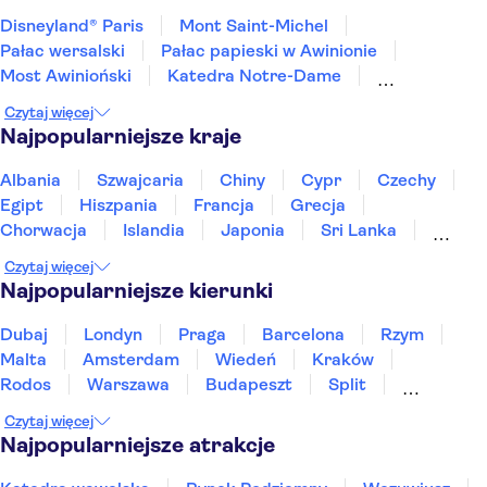
Disneyland® Paris
Mont Saint-Michel
Pałac wersalski
Pałac papieski w Awinionie
Most Awinioński
Katedra Notre-Dame
Kaplica Sainte Chapelle oraz Conciergerie
Czytaj więcej
Dolina Loary
Wieża Eiffla
Luwr
Najpopularniejsze kraje
Park Asterixa
Opera Garnier
Plac Trocadéro
Rejs po Sekwanie
Zamek Haut-Kœnigsbourg
Albania
Szwajcaria
Chiny
Cypr
Czechy
Egipt
Hiszpania
Francja
Grecja
Chorwacja
Islandia
Japonia
Sri Lanka
Maroko
Polska
Portugalia
Tajlandia
Czytaj więcej
Tunezja
Turcja
Wietnam
Najpopularniejsze kierunki
Dubaj
Londyn
Praga
Barcelona
Rzym
Malta
Amsterdam
Wiedeń
Kraków
Rodos
Warszawa
Budapeszt
Split
Gdańsk
Wrocław
Zakynthos
Poznań
Czytaj więcej
Sopot
Gdynia
Zakopane
Najpopularniejsze atrakcje