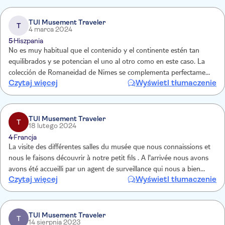
TUI Musement Traveler
T
4 marca 2024
5
Hiszpania
No es muy habitual que el contenido y el continente estén tan
equilibrados y se potencian el uno al otro como en este caso. La
colección de Romaneidad de Nimes se complementa perfectamente
Czytaj więcej
Wyświetl tłumaczenie
con el espléndido diseño arquitectónico ideado por Norman Foster.
TUI Musement Traveler
T
18 lutego 2024
4
Francja
La visite des différentes salles du musée que nous connaissions et
nous le faisons découvrir à notre petit fils . A l'arrivée nous avons
avons été accueilli par un agent de surveillance qui nous a bien
Czytaj więcej
Wyświetl tłumaczenie
indiqué le sens de la visite. En plus des autres visites nous avons
découvert d'autres salles.
TUI Musement Traveler
T
14 sierpnia 2023