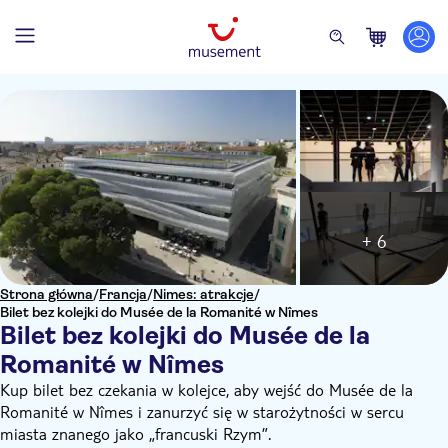
+ 6
Strona główna
/
Francja
/
Nimes: atrakcje
/
Bilet bez kolejki do Musée de la Romanité w Nîmes
Bilet bez kolejki do Musée de la
Romanité w Nîmes
Kup bilet bez czekania w kolejce, aby wejść do Musée de la
Romanité w Nîmes i zanurzyć się w starożytności w sercu
miasta znanego jako „francuski Rzym”.