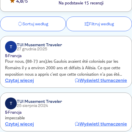
4,8
/5
Na podstawie 15 recenzji
Sortuj według
Filtruj według
TUI Musement Traveler
T
27 grudnia 2025
5
Francja
Pour nous, (88-73 ans),les Gaulois avaient été colonisés par les
Romains il y a environ 2000 ans et défaits à Alésia. Ce que cette
exposition nous a appris c’est que cette colonisation n’a pas été
Czytaj więcej
Wyświetl tłumaczenie
aussi dramatique puisque les Romains ont su élever les Gaulois les
plus billants dans la société !
TUI Musement Traveler
T
25 sierpnia 2024
5
Francja
impeccable
Czytaj więcej
Wyświetl tłumaczenie