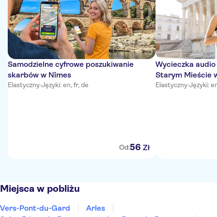
Samodzielne cyfrowe poszukiwanie
Wycieczka audio
skarbów w Nîmes
Starym Mieście 
Elastyczny
·
Języki: en, fr, de
Elastyczny
·
Języki: en
56
Zł
Od:
Miejsca w pobliżu
Vers-Pont-du-Gard
Arles