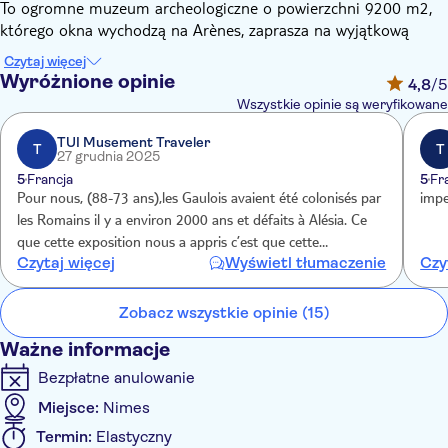
To ogromne muzeum archeologiczne o powierzchni 9200 m2,
którego okna wychodzą na Arènes, zaprasza na wyjątkową
podróż w czasie przez historię Nîmes – od VII wieku p.n.e. do
Czytaj więcej
średniowiecza – dzięki niezwykle innowacyjnej muzeologii i
Wyróżnione opinie
4,8
/5
wciągającej scenografii (rzeczywistość rozszerzona,
Wszystkie opinie są weryfikowane
monumentalne technologie audiowizualne itp.).
Obiekt wyróżnia się nowoczesną architekturą i najnowszymi
TUI Musement Traveler
T
T
27 grudnia 2025
innowacjami technologicznymi. Dysponuje panoramiczną
5
Francja
5
Fr
restauracją, ogrodem archeologicznym i odkrytym tarasem na
Pour nous, (88-73 ans),les Gaulois avaient été colonisés par
impe
dachu, z którego roztacza się zapierający dech w piersiach, 360-
les Romains il y a environ 2000 ans et défaits à Alésia. Ce
stopniowy widok na Nîmes i jego najwspanialsze rzymskie
que cette exposition nous a appris c’est que cette
klejnoty.
Czytaj więcej
Wyświetl tłumaczenie
Czy
colonisation n’a pas été aussi dramatique puisque les
Romains ont su élever les Gaulois les plus billants dans la
société !
Zobacz wszystkie opinie (15)
Ważne informacje
Bezpłatne anulowanie
Miejsce:
Nimes
Termin:
Elastyczny