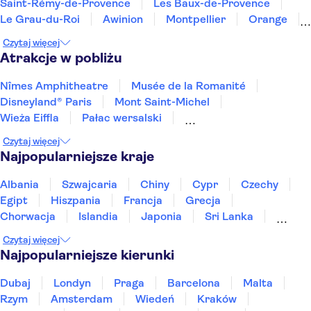
Saint-Rémy-de-Provence
Les Baux-de-Provence
Le Grau-du-Roi
Awinion
Montpellier
Orange
L'Isle-sur-la-Sorgue
Sète
Aix-en-Provence
Czytaj więcej
Marsylia
Béziers
Narbona
Le Castellet
Atrakcje w pobliżu
Nîmes Amphitheatre
Musée de la Romanité
Disneyland® Paris
Mont Saint-Michel
Wieża Eiffla
Pałac wersalski
Pałac papieski w Awinionie
Most Awinioński
Czytaj więcej
Katedra Notre-Dame
Najpopularniejsze kraje
Kaplica Sainte Chapelle oraz Conciergerie
Dolina Loary
Luwr
Park Asterixa
Albania
Szwajcaria
Chiny
Cypr
Czechy
Plac Trocadéro
Opera Garnier
Egipt
Hiszpania
Francja
Grecja
Chorwacja
Islandia
Japonia
Sri Lanka
Maroko
Polska
Portugalia
Tajlandia
Czytaj więcej
Tunezja
Turcja
Wietnam
Najpopularniejsze kierunki
Dubaj
Londyn
Praga
Barcelona
Malta
Rzym
Amsterdam
Wiedeń
Kraków