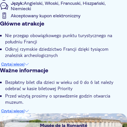
Język:
Angielski, Włoski, Francuski, Hiszpański,
Niemiecki
Akceptowany kupon elektroniczny
Informacje dodatkowe
Główne atrakcje
Natychmiastowe potwierdzenie
Nie przegap obowiązkowego punktu turystycznego na
Bez kolejki
południu Francji
Wliczone są opłaty za wstęp
Odkryj rzymskie dziedzictwo Francji dzięki tysiącom
znalezisk archeologicznych
Ciesz się wyjątkową lokalizacją z najlepszymi widokami na
Czytaj więcej
Nîmes
Ważne informacje
Weź ze sobą całą rodzinę - każdy będzie zadowolony
Bezpłatny bilet dla dzieci w wieku od 0 do 6 lat należy
Oszczędź czas i zobacz więcej dzięki dostępowi bez kolejki
odebrać w kasie biletowej Priority
Przed wizytą prosimy o sprawdzenie godzin otwarcia
muzeum.
Okaż swój bilet bezpośrednio przy wejściu do muzeum
Czytaj więcej
DSA1Musée de la Romanité
Musée de la Romanité