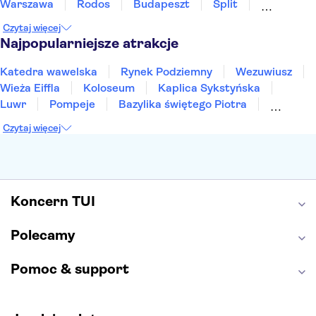
Warszawa
Rodos
Budapeszt
Split
Gdańsk
Wrocław
Zakynthos
Poznań
Czytaj więcej
Sopot
Gdynia
Zakopane
Najpopularniejsze atrakcje
Katedra wawelska
Rynek Podziemny
Wezuwiusz
Wieża Eiffla
Koloseum
Kaplica Sykstyńska
Luwr
Pompeje
Bazylika świętego Piotra
Sagrada Familia
Akropol
Forum Romanum
Czytaj więcej
Etna
Wawel
Park Güell
Alhambra
Caminito del Rey
Park Narodowy Jezior Plitwickich
Energylandia
Pałac Kultury i Nauki
Koncern TUI
Polecamy
Pomoc & support