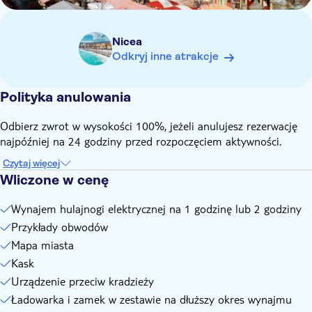
na miejscu należy wpłacić kaucję kartą kredytową lub
gotówką (200 € za hulajnogę) oraz dokument tożsamości
Nicea
jeden uczestnik na jedną hulajnogę elektryczną. Maksymalna
Odkryj inne atrakcje
waga to 118 kg (260 funtów)
Polityka anulowania
Odbierz zwrot w wysokości 100%, jeżeli anulujesz rezerwację
najpóźniej na 24 godziny przed rozpoczęciem aktywności.
Czytaj więcej
Wliczone w cenę
Wynajem hulajnogi elektrycznej na 1 godzinę lub 2 godziny
Przykłady obwodów
Mapa miasta
Kask
Urządzenie przeciw kradzieży
Ładowarka i zamek w zestawie na dłuższy okres wynajmu