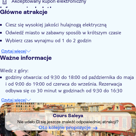
Akceptowany kupon elektroniczny
Informacje dodatkowe
Główne atrakcje
Natychmiastowe potwierdzenie
Ciesz się wysokiej jakości hulajnogą elektryczną
Odwiedź miasto w zabawny sposób w krótszym czasie
Wybierz czas wynajmu od 1 do 2 godzin
Czytaj więcej
Ważne informacje
Wiedz z góry:
godziny otwarcia: od 9:30 do 18:00 od października do maja
i od 9:00 do 19:00 od czerwca do września. Rezerwacja
odbywa się co 30 minut w godzinach od 9:30 do 16:30
minimalny wiek uczestników to 14 lat. Osobom
Czytaj więcej
niepełnoletnim musi towarzyszyć osoba dorosła, która będzie
DSA1Cours Saleya
podpisywać umowę najmu
Cours Saleya
konieczna jest znajomość kodeksu drogowego
Nie udało Ci się jeszcze znaleźć odpowiedniej atrakcji?
użytkownik musi posiadać ważny dokument tożsamości
Oto kolejne propozycje
przez cały okres najmu