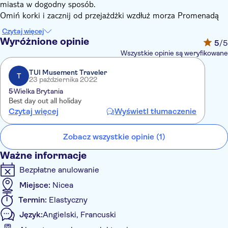
miasta w dogodny sposób.
Omiń korki i zacznij od przejażdżki wzdłuż morza Promenadą
Anglików. Następnie udaj się na zwiedzanie Starej Nicei i jej
Czytaj więcej
malowniczego targu Cours Saleya, restauracji i kolorowych
Wyróżnione opinie
5
/5
uliczek. Wszystko o widokach? Wjedź aż na Wzgórze Zamkowe i
Wszystkie opinie są weryfikowane
podziwiaj wspaniałą panoramę.
Ta hulajnoga elektryczna ma autonomię 20 km przy
TUI Musement Traveler
T
23 października 2022
maksymalnej prędkości 25 km/h. Dostępne są 3 tryby
5
Wielka Brytania
prędkości, które pozwalają zarządzać baterią.
Best day out all holiday
Czytaj więcej
Wyświetl tłumaczenie
Zobacz wszystkie opinie (1)
Ważne informacje
Bezpłatne anulowanie
Miejsce:
Nicea
Termin:
Elastyczny
Język:
Angielski, Francuski