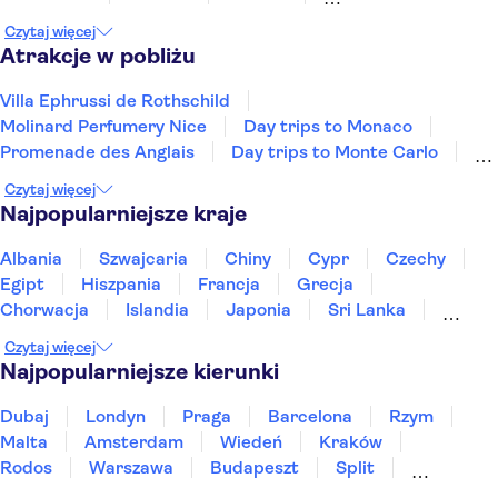
Mandelieu-la-Napoule
Sainte-Maxime
Czytaj więcej
Draguignan
Saint-Tropez
Gassin
Atrakcje w pobliżu
Villa Ephrussi de Rothschild
Molinard Perfumery Nice
Day trips to Monaco
Promenade des Anglais
Day trips to Monte Carlo
Day trips to Eze
French Riviera day trips
Czytaj więcej
Nice Old Town
Day trips to Antibes
Castle Hill
Najpopularniejsze kraje
Disneyland® Paris
Mont Saint-Michel
Pałac wersalski
Pałac papieski w Awinionie
Albania
Szwajcaria
Chiny
Cypr
Czechy
Most Awinioński
Egipt
Hiszpania
Francja
Grecja
Chorwacja
Islandia
Japonia
Sri Lanka
Maroko
Polska
Portugalia
Tajlandia
Czytaj więcej
Tunezja
Turcja
Wietnam
Najpopularniejsze kierunki
Dubaj
Londyn
Praga
Barcelona
Rzym
Malta
Amsterdam
Wiedeń
Kraków
Rodos
Warszawa
Budapeszt
Split
Gdańsk
Wrocław
Zakynthos
Poznań