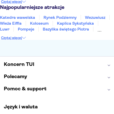
Czytaj więcej
Sopot
Gdynia
Zakopane
Najpopularniejsze atrakcje
Katedra wawelska
Rynek Podziemny
Wezuwiusz
Wieża Eiffla
Koloseum
Kaplica Sykstyńska
Luwr
Pompeje
Bazylika świętego Piotra
Sagrada Familia
Akropol
Forum Romanum
Czytaj więcej
Etna
Wawel
Park Güell
Alhambra
Caminito del Rey
Park Narodowy Jezior Plitwickich
Energylandia
Pałac Kultury i Nauki
Koncern TUI
Polecamy
Pomoc & support
Język i waluta