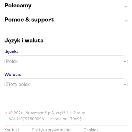
Polecamy
Pomoc & support
Język i waluta
Język:
Waluta:
© 2026 Musement S.p.A, część TUI Group
VAT IT07978000961 Licencja nr 170695
Kontakt
Polityka prywatności
Cookies