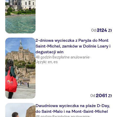
3124
Zł
Od:
2-dniowa wycieczka z Paryża do Mont
Saint-Michel, zamków w Dolinie Loary i
degustacji win
48 godzin
·
Bezpłatne anulowanie
·
Języki: en, es
2061
Zł
Od:
Dwudniowa wycieczka na plaże D-Day,
do Saint-Malo i na Mont-Saint-Michel
48 godzin
·
Bezpłatne anulowanie
·