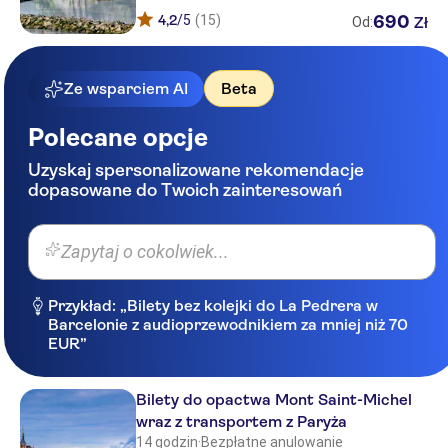
4,2
/5
(15)
690
Zł
Od:
Ze wsparciem AI
Beta
Polecane opcje
Uzyskaj spersonalizowane rekomendacje
dopasowane do Twoich zainteresowań
Zapytaj o cokolwiek...
Przykład: „Bilety bez kolejki do La Pedrera w
Barcelonie z audioprzewodnikiem za mniej niż 70
EUR”
Bilety do opactwa Mont Saint-Michel
wraz z transportem z Paryża
14 godzin
·
Bezpłatne anulowanie