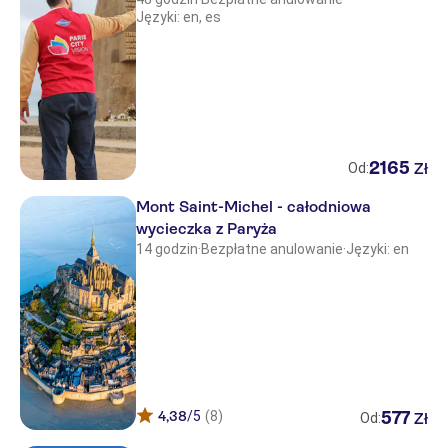
Języki: en, es
2165
Zł
Od:
Mont Saint-Michel - całodniowa
wycieczka z Paryża
14 godzin
·
Bezpłatne anulowanie
·
Języki: en
4,38
/5
(8)
577
Zł
Od: