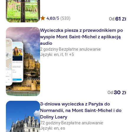
4,63
/5
(533)
61
Zł
Od:
Wycieczka piesza z przewodnikiem po
wyspie Mont Saint-Michel z aplikacją
audio
2 godziny
·
Bezpłatne anulowanie
·
Języki: en, it, fr +5
30
Zł
Od:
3-dniowa wycieczka z Paryża do
Normandii, na Mont Saint-Michel i do
Doliny Loary
72 godziny
·
Bezpłatne anulowanie
·
Języki: en, es