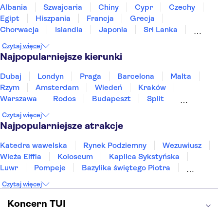
Albania
Szwajcaria
Chiny
Cypr
Czechy
Egipt
Hiszpania
Francja
Grecja
Chorwacja
Islandia
Japonia
Sri Lanka
Maroko
Polska
Portugalia
Tajlandia
Czytaj więcej
Tunezja
Turcja
Wietnam
Najpopularniejsze kierunki
Dubaj
Londyn
Praga
Barcelona
Malta
Rzym
Amsterdam
Wiedeń
Kraków
Warszawa
Rodos
Budapeszt
Split
Gdańsk
Wrocław
Zakynthos
Poznań
Czytaj więcej
Sopot
Gdynia
Zakopane
Najpopularniejsze atrakcje
Katedra wawelska
Rynek Podziemny
Wezuwiusz
Wieża Eiffla
Koloseum
Kaplica Sykstyńska
Luwr
Pompeje
Bazylika świętego Piotra
Sagrada Familia
Akropol
Forum Romanum
Czytaj więcej
Etna
Wawel
Park Güell
Alhambra
Caminito del Rey
Park Narodowy Jezior Plitwickich
Koncern TUI
Energylandia
Pałac Kultury i Nauki