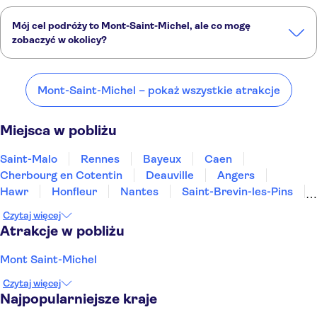
Mój cel podróży to Mont-Saint-Michel, ale co mogę
zobaczyć w okolicy?
Mont-Saint-Michel to doskonały wybór, ale w okolicy również
znajdują się ciekawe miejsca, takie jak:
Mont-Saint-Michel – pokaż wszystkie atrakcje
Saint-Malo
Rennes
Bayeux
Caen
Cherbourg en Cotentin
Miejsca w pobliżu
Saint-Malo
Rennes
Bayeux
Caen
Cherbourg en Cotentin
Deauville
Angers
Hawr
Honfleur
Nantes
Saint-Brevin-les-Pins
Les Epesses
Quimper
Villandry
Chinon
Czytaj więcej
Atrakcje w pobliżu
Mont Saint-Michel
Czytaj więcej
Najpopularniejsze kraje