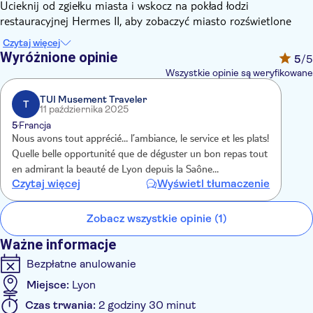
Ucieknij od zgiełku miasta i wskocz na pokład łodzi
restauracyjnej Hermes II, aby zobaczyć miasto rozświetlone
nocą. Zrelaksuj się i odkryj piękne krajobrazy Lyonu, słuchając
Czytaj więcej
komentarzy dostępnych w języku francuskim i angielskim.
Wyróżnione opinie
5
/5
Następnie zapraszamy na 3-daniowy elegancki posiłek pełen
Wszystkie opinie są weryfikowane
smaku i sezonowych potraw przygotowanych przez szefa
kuchni.
TUI Musement Traveler
T
11 października 2025
5
Francja
Nous avons tout apprécié… l’ambiance, le service et les plats!
Quelle belle opportunité que de déguster un bon repas tout
en admirant la beauté de Lyon depuis la Saône…
Czytaj więcej
Wyświetl tłumaczenie
Zobacz wszystkie opinie (1)
Ważne informacje
Bezpłatne anulowanie
Miejsce:
Lyon
Czas trwania:
2 godziny 30 minut