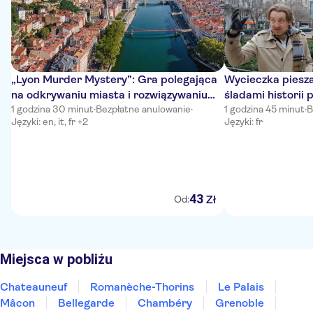
„Lyon Murder Mystery”: Gra polegająca
Wycieczka piesz
na odkrywaniu miasta i rozwiązywaniu
śladami historii
zagadki kryminalnej
1 godzina 30 minut
·
Bezpłatne anulowanie
·
dzielnicy Presqu’
1 godzina 45 minut
·
B
Języki: en, it, fr +2
Języki: fr
43
Zł
Od:
Miejsca w pobliżu
Chateauneuf
Romanèche-Thorins
Le Palais
Mâcon
Bellegarde
Chambéry
Grenoble