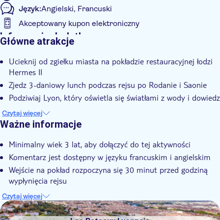
Język:
Angielski, Francuski
Akceptowany kupon elektroniczny
Informacje dodatkowe
Główne atrakcje
Natychmiastowe potwierdzenie
Ucieknij od zgiełku miasta na pokładzie restauracyjnej łodzi
Hermes II
Zjedz 3-daniowy lunch podczas rejsu po Rodanie i Saonie
Podziwiaj Lyon, który oświetla się światłami z wody i dowiedz
się więcej o mieście
Czytaj więcej
Ważne informacje
Minimalny wiek 3 lat, aby dołączyć do tej aktywności
Komentarz jest dostępny w języku francuskim i angielskim
Wejście na pokład rozpoczyna się 30 minut przed godziną
wypłynięcia rejsu
Napoje i sery można dodatkowo kupić na pokładzie
Czytaj więcej
DSA1Les Bateaux Lyonnais