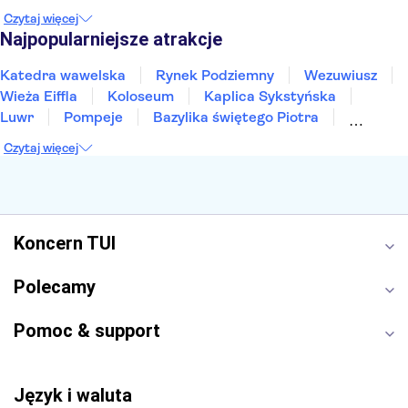
Gdańsk
Wrocław
Zakynthos
Poznań
Czytaj więcej
Sopot
Gdynia
Zakopane
Najpopularniejsze atrakcje
Katedra wawelska
Rynek Podziemny
Wezuwiusz
Wieża Eiffla
Koloseum
Kaplica Sykstyńska
Luwr
Pompeje
Bazylika świętego Piotra
Sagrada Familia
Akropol
Forum Romanum
Czytaj więcej
Etna
Wawel
Park Güell
Alhambra
Caminito del Rey
Park Narodowy Jezior Plitwickich
Energylandia
Pałac Kultury i Nauki
Koncern TUI
Polecamy
Pomoc & support
Język i waluta