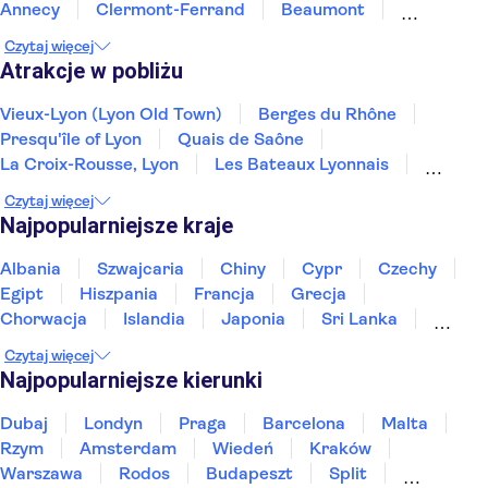
Annecy
Clermont-Ferrand
Beaumont
Pommard
Beaune
Dijon
Orange
Besancon
Czytaj więcej
Atrakcje w pobliżu
Vieux-Lyon (Lyon Old Town)
Berges du Rhône
Presqu'île of Lyon
Quais de Saône
La Croix-Rousse, Lyon
Les Bateaux Lyonnais
Place Bellecour
Parc de la Tête d'Or
Czytaj więcej
Basilica of Notre-Dame de Fourvière
Opéra de Lyon
Najpopularniejsze kraje
Disneyland® Paris
Mont Saint-Michel
Wieża Eiffla
Pałac wersalski
Albania
Szwajcaria
Chiny
Cypr
Czechy
Pałac papieski w Awinionie
Egipt
Hiszpania
Francja
Grecja
Chorwacja
Islandia
Japonia
Sri Lanka
Maroko
Polska
Portugalia
Tajlandia
Czytaj więcej
Tunezja
Turcja
Wietnam
Najpopularniejsze kierunki
Dubaj
Londyn
Praga
Barcelona
Malta
Rzym
Amsterdam
Wiedeń
Kraków
Warszawa
Rodos
Budapeszt
Split