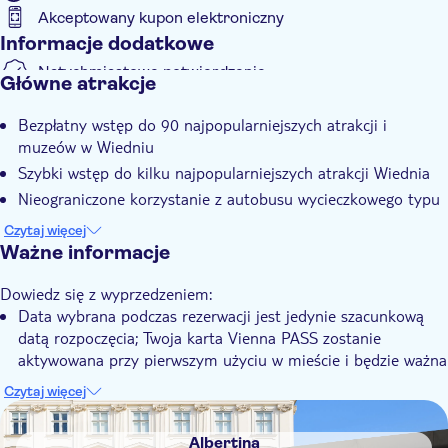
Akceptowany kupon elektroniczny
Informacje dodatkowe
Natychmiastowe potwierdzenie
Główne atrakcje
E-Voucher
Bezpłatny wstęp do 90 najpopularniejszych atrakcji i
Wliczone są opłaty za wstęp
muzeów w Wiedniu
Szybki wstęp do kilku najpopularniejszych atrakcji Wiednia
Nieograniczone korzystanie z autobusu wycieczkowego typu
hop-on, hop-off Vienna Sightseeing
Czytaj więcej
Różne długości wycieczek 1, 2, 3 lub 6 dni, aby poznać
Ważne informacje
miasto
Dowiedz się z wyprzedzeniem:
Data wybrana podczas rezerwacji jest jedynie szacunkową
datą rozpoczęcia; Twoja karta Vienna PASS zostanie
aktywowana przy pierwszym użyciu w mieście i będzie ważna
przez kolejne dni kalendarzowe (w zależności od wybranej
Czytaj więcej
opcji przez 1, 2, 3 lub 6 kolejnych dni kalendarzowych).
DSA1Albertina
Dzieci poniżej 6 roku życia mają wstęp bezpłatny, jeśli
Albertina