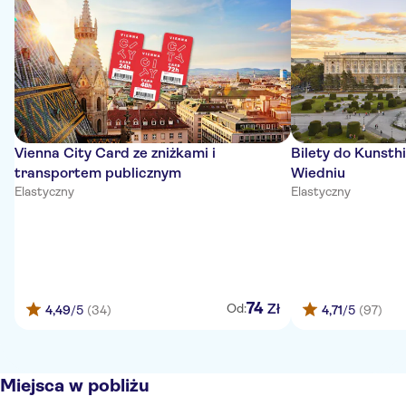
Vienna City Card ze zniżkami i
Bilety do Kunst
transportem publicznym
Wiedniu
Elastyczny
Elastyczny
74
Zł
Od:
4,49
/5
(34)
4,71
/5
(97)
Miejsca w pobliżu