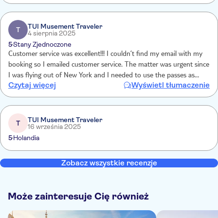
TUI Musement Traveler
T
4 sierpnia 2025
5
Stany Zjednoczone
Customer service was excellent!!! I couldn’t find my email with my
booking so I emailed customer service. The matter was urgent since
I was flying out of New York and I needed to use the passes as
Czytaj więcej
Wyświetl tłumaczenie
soon as I arrived . While en route I revived my passes via email and
I was able to use it once I landed
TUI Musement Traveler
T
16 września 2025
5
Holandia
Zobacz wszystkie recenzje
Może zainteresuje Cię również