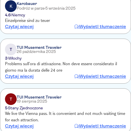
Karobauer
K
Podróż w parze
5 września 2025
4.6
Niemcy
Einzelpreise sind zu teuer
Czytaj więcej
Wyświetl tłumaczenie
TUI Musement Traveler
T
26 października 2025
3
Włochy
Problems sull’ora di attivazione. Non deve essere considerato il
giorno ma la durata delle 24 ore
Czytaj więcej
Wyświetl tłumaczenie
TUI Musement Traveler
T
19 sierpnia 2025
5
Stany Zjednoczone
We live the Vienna pass. It is convenient and not much waiting time
for each attraction.
Czytaj więcej
Wyświetl tłumaczenie