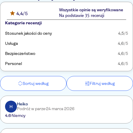
Wszystkie opinie są weryfikowane
4,4
/5
Na podstawie 35 recenzji
Kategorie recenzji
Stosunek jakości do ceny
4,5
/5
Usługa
4,6
/5
Bezpieczeństwo
4,6
/5
Personel
4,6
/5
Sortuj według
Filtruj według
Heiko
H
Podróż w parze
24 marca 2026
4.6
Niemcy