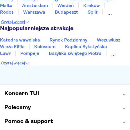
Malta
Amsterdam
Wiedeń
Kraków
Rodos
Warszawa
Budapeszt
Split
Gdańsk
Wrocław
Zakynthos
Poznań
Czytaj więcej
Sopot
Gdynia
Zakopane
Najpopularniejsze atrakcje
Katedra wawelska
Rynek Podziemny
Wezuwiusz
Wieża Eiffla
Koloseum
Kaplica Sykstyńska
Luwr
Pompeje
Bazylika świętego Piotra
Sagrada Familia
Akropol
Forum Romanum
Czytaj więcej
Etna
Wawel
Park Güell
Alhambra
Caminito del Rey
Park Narodowy Jezior Plitwickich
Energylandia
Pałac Kultury i Nauki
Koncern TUI
Polecamy
Pomoc & support