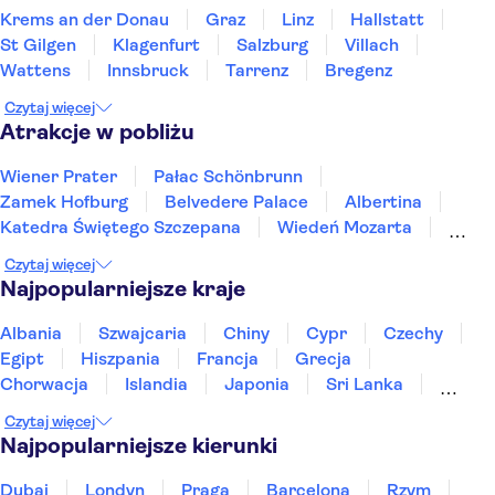
Krems an der Donau
Graz
Linz
Hallstatt
St Gilgen
Klagenfurt
Salzburg
Villach
Wattens
Innsbruck
Tarrenz
Bregenz
Czytaj więcej
Atrakcje w pobliżu
Wiener Prater
Pałac Schönbrunn
Zamek Hofburg
Belvedere Palace
Albertina
Katedra Świętego Szczepana
Wiedeń Mozarta
Family Park
Cesarski Skarbiec
Czytaj więcej
Muzeum Historii Sztuki
Twierdza Hohensalzburg
Najpopularniejsze kraje
Rezydencja Mozarta
Muzeum Leopoldów
Kryształowe Światy Swarovskiego
Pałac Hellbrunn
Albania
Szwajcaria
Chiny
Cypr
Czechy
Egipt
Hiszpania
Francja
Grecja
Chorwacja
Islandia
Japonia
Sri Lanka
Maroko
Polska
Portugalia
Tajlandia
Czytaj więcej
Tunezja
Turcja
Wietnam
Najpopularniejsze kierunki
Dubaj
Londyn
Praga
Barcelona
Rzym