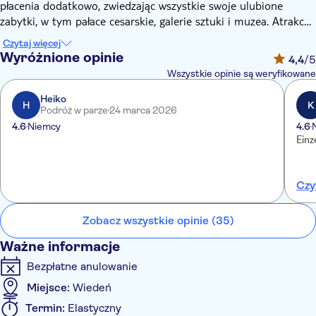
płacenia dodatkowo, zwiedzając wszystkie swoje ulubione
zabytki, w tym pałace cesarskie, galerie sztuki i muzea. Atrakcje
zawarte w Vienna PASS to jedne z absolutnych atrakcji
Czytaj więcej
turystycznych Cesarskiego Miasta nad Dunajem, takie jak Pałac
Wyróżnione opinie
4,4
/5
Schönbrunn,
Pałac Hofburg, Wielki
Schönbrunn Virtual Reality,
Wszystkie opinie są weryfikowane
Diabelski Młyn, Hiszpańska Dworska Szkoła Jazdy, słynne
wiedeńskie Kunsthistorisches Museum (Muzeum Historii
Heiko
H
K
Podróż w parze
24 marca 2026
Sztuki), Muzeum Domu Straussa, Muzeum Johanna Straussa -
4.6
Niemcy
4.6
Nowe Wymiary, Dom Historii Austrii, Gerstner K. u. K.
Einz
Hofzuckerbäcker Show, Parndorf Outlet Shuttle Bus,
zjeżdżalnia Danube Tower, Foto Arsenal Wien i wiele innych.
Czy
Zobacz wszystkie opinie (35)
Ważne informacje
Bezpłatne anulowanie
Miejsce:
Wiedeń
Termin:
Elastyczny