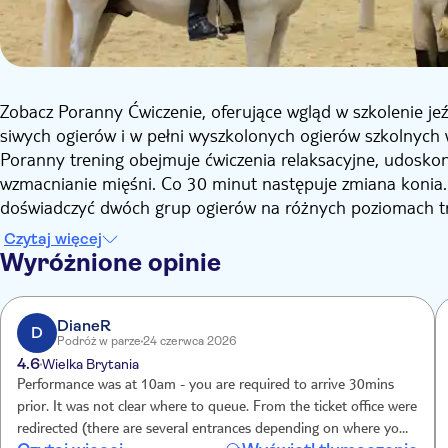
Zobacz Poranny Ćwiczenie, oferujące wgląd w szkolenie je
siwych ogierów i w pełni wyszkolonych ogierów szkolnych
Poranny trening obejmuje ćwiczenia relaksacyjne, udoskon
wzmacnianie mięśni. Co 30 minut następuje zmiana konia
doświadczyć dwóch grup ogierów na różnych poziomach t
Aby chronić konie, słynne wysokie skoki, które są pokazyw
Czytaj więcej
można je zobaczyć tylko okazjonalnie w trakcie porannych
Wyróżnione opinie
DianeR
D
Podróż w parze
24 czerwca 2026
4.6
Wielka Brytania
Performance was at 10am - you are required to arrive 30mins
prior. It was not clear where to queue. From the ticket office were
redirected (there are several entrances depending on where you