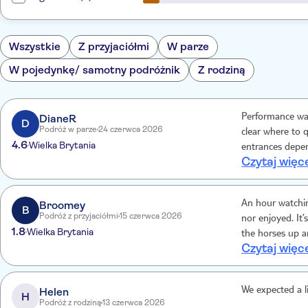
Wszystkie
Z przyjaciółmi
W parze
W pojedynkę/ samotny podróżnik
Z rodziną
DianeR
Performance was
D
Podróż w parze
24 czerwca 2026
clear where to q
4.6
Wielka Brytania
entrances depen
Czytaj więc
the right entra
This resulted i
standing to see
Broomey
An hour watchin
enjoyed the hors
B
Podróż z przyjaciółmi
15 czerwca 2026
nor enjoyed. It’
1.8
Wielka Brytania
the horses up a
Czytaj więc
Not as advertis
Helen
We expected a li
H
Podróż z rodziną
13 czerwca 2026