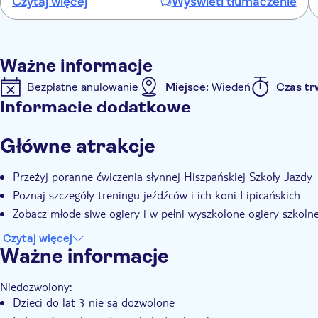
Czytaj więcej
Wyświetl tłumaczenie
are seated) Again, it was not clear which was the right entrance
and there were no staff to help. Our seats were on the balcony.
This resulted in the view of half of the arena being obscured and
required standing to see. I recommend you sit/stand at the lower
Ważne informacje
level. Thoroughly enjoyed the horses training.
Bezpłatne anulowanie
Miejsce:
Wiedeń
Czas tr
Informacje dodatkowe
Natychmiastowe potwierdzenie
Oficjalny pośrednik
Główne atrakcje
Przeżyj poranne ćwiczenia słynnej Hiszpańskiej Szkoły Jazdy
Poznaj szczegóły treningu jeźdźców i ich koni Lipicańskich
Zobacz młode siwe ogiery i w pełni wyszkolone ogiery szkoln
Czytaj więcej
Ważne informacje
Niedozwolony:
Dzieci do lat 3 nie są dozwolone