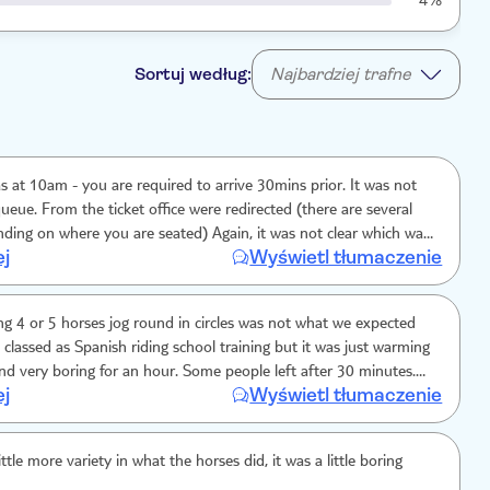
4%
Sortuj według:
Najbardziej trafne
 at 10am - you are required to arrive 30mins prior. It was not
ueue. From the ticket office were redirected (there are several
ding on where you are seated) Again, it was not clear which was
ej
Wyświetl tłumaczenie
nce and there were no staff to help. Our seats were on the balcony.
n the view of half of the arena being obscured and required
. I recommend you sit/stand at the lower level. Thoroughly
g 4 or 5 horses jog round in circles was not what we expected
es training.
s classed as Spanish riding school training but it was just warming
nd very boring for an hour. Some people left after 30 minutes.
ej
Wyświetl tłumaczenie
ed and not good value for money.
ttle more variety in what the horses did, it was a little boring