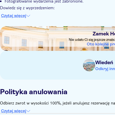
Fotografowanie wydarzenia jest zabronione.
Dowiedz się z wyprzedzeniem:
Dzieci w wieku od 3 do 5 lat włącznie mają wstęp wolny. Nal
Czytaj więcej
siedzącego i muszą siedzieć na kolanach osoby dorosłej. Jeśl
opłata za dziecko
DSA1Zamek Hofburg
Dzieci w wieku od 6 do 11 lat płacą cenę dziecięcą
Zamek H
Dzieci muszą być pod opieką co najmniej jednej osoby dorosł
Nie udało Ci się jeszcze znal
Oto kolejne pr
Ze względu na ochronę zabytków nie ma windy
Wiedeń
Odkryj inn
Polityka anulowania
Odbierz zwrot w wysokości 100%, jeżeli anulujesz rezerwację n
Czytaj więcej