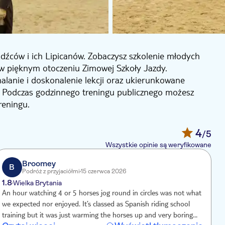
źdźców i ich Lipicanów. Zobaczysz szkolenie młodych
 w pięknym otoczeniu Zimowej Szkoły Jazdy.
alanie i doskonalenie lekcji oraz ukierunkowane
. Podczas godzinnego treningu publicznego możesz
reningu.
ane w trakcie pokazów, nie są ćwiczone codziennie i
 ćwiczeń.
4
/5
Wszystkie opinie są weryfikowane
Broomey
B
Podróż z przyjaciółmi
15 czerwca 2026
1.8
2
Wielka Brytania
An hour watching 4 or 5 horses jog round in circles was not what
W
we expected nor enjoyed. It’s classed as Spanish riding school
l
training but it was just warming the horses up and very boring