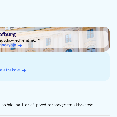
eży jednak pamiętać, że dzieci nie mają prawa do miejsca
i będą potrzebować swojego miejsca, zostanie naliczona
ofburg
ej.
eźć odpowiedniej atrakcji?
opozycje
e atrakcje
ajpóźniej na 1 dzień przed rozpoczęciem aktywności.