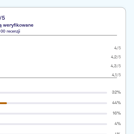
/5
są weryfikowane
00 recenzji
4
/5
4,2
/5
4,3
/5
4,1
/5
32%
44%
16%
4%