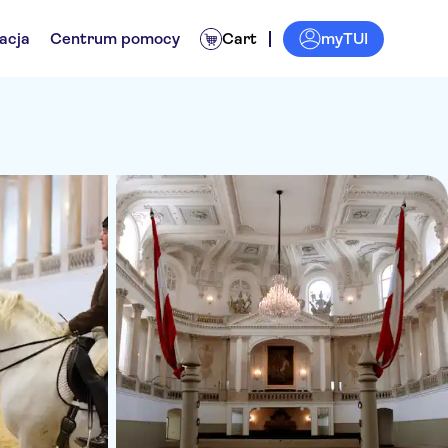
myTUI
acja
Centrum pomocy
Cart