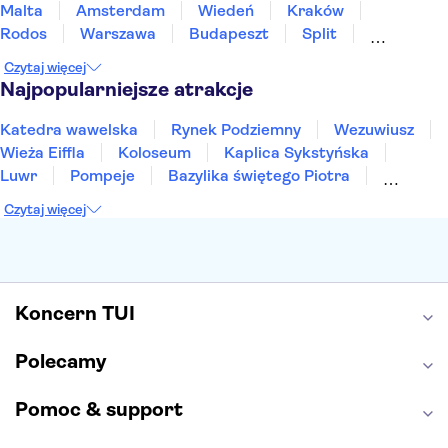
Malta
Amsterdam
Wiedeń
Kraków
Rodos
Warszawa
Budapeszt
Split
Gdańsk
Wrocław
Zakynthos
Poznań
Czytaj więcej
Sopot
Gdynia
Zakopane
Najpopularniejsze atrakcje
Katedra wawelska
Rynek Podziemny
Wezuwiusz
Wieża Eiffla
Koloseum
Kaplica Sykstyńska
Luwr
Pompeje
Bazylika świętego Piotra
Sagrada Familia
Akropol
Forum Romanum
Czytaj więcej
Etna
Wawel
Park Güell
Alhambra
Caminito del Rey
Park Narodowy Jezior Plitwickich
Energylandia
Pałac Kultury i Nauki
Koncern TUI
Polecamy
Pomoc & support