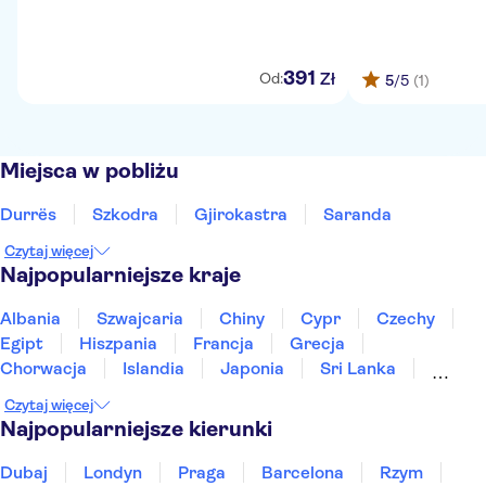
391
Zł
Od:
5
/5
(1)
Miejsca w pobliżu
Durrës
Szkodra
Gjirokastra
Saranda
Czytaj więcej
Najpopularniejsze kraje
Albania
Szwajcaria
Chiny
Cypr
Czechy
Egipt
Hiszpania
Francja
Grecja
Chorwacja
Islandia
Japonia
Sri Lanka
Maroko
Polska
Portugalia
Tajlandia
Czytaj więcej
Tunezja
Turcja
Wietnam
Najpopularniejsze kierunki
Dubaj
Londyn
Praga
Barcelona
Rzym