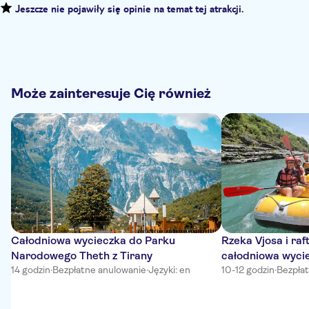
Jeszcze nie pojawiły się opinie na temat tej atrakcji.
Może zainteresuje Cię również
Całodniowa wycieczka do Parku
Rzeka Vjosa i raf
Narodowego Theth z Tirany
całodniowa wyci
14 godzin
·
Bezpłatne anulowanie
·
Języki: en
10-12 godzin
·
Bezpła