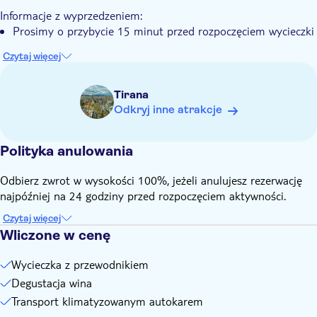
słynnych fig, często suszonych i podawanych wraz z lokalnymi
Informacje z wyprzedzeniem:
serami i sezonowymi specjałami. To prosta, ale niezapomniana
Prosimy o przybycie 15 minut przed rozpoczęciem wycieczki
chwila, idealna do delektowania się, dzielenia się i uchwycenia w
Czytaj więcej
aparacie.
Tirana
Odkryj inne atrakcje
Polityka anulowania
Odbierz zwrot w wysokości 100%, jeżeli anulujesz rezerwację
najpóźniej na 24 godziny przed rozpoczęciem aktywności.
Czytaj więcej
Wliczone w cenę
Wycieczka z przewodnikiem
Degustacja wina
Transport klimatyzowanym autokarem