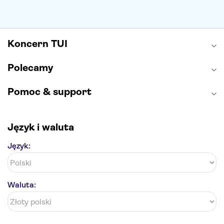
Caminito del Rey
Park Narodowy Jezior Plitwickich
Energylandia
Pałac Kultury i Nauki
Koncern TUI
Polecamy
Pomoc & support
Język i waluta
Język:
Waluta: