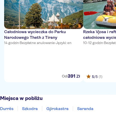
Całodniowa wycieczka do Parku
Rzeka Vjosa i raf
Narodowego Theth z Tirany
całodniowa wyci
14 godzin
·
Bezpłatne anulowanie
·
Języki: en
10-12 godzin
·
Bezpła
391
Zł
Od:
5
/5
(1)
Miejsca w pobliżu
Durrës
Szkodra
Gjirokastra
Saranda