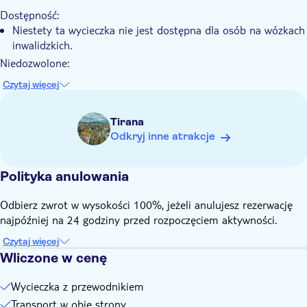
Wizyta w wiosce Theth pozwala doświadczyć jej spokojnej
Dostępność:
atmosfery.
Niestety ta wycieczka nie jest dostępna dla osób na wózkach
Poznasz także źródło Blue Eye i punkty orientacyjne Parku
inwalidzkich.
Narodowego Theth.
Niedozwolone:
Uczestnicy w wieku poniżej 3 lat i powyżej 80 lat
Czytaj więcej
Pamiętaj, aby zabrać ze sobą:
Zalecane są wygodne buty do chodzenia
Tirana
Odkryj inne atrakcje
Polityka anulowania
Odbierz zwrot w wysokości 100%, jeżeli anulujesz rezerwację
najpóźniej na 24 godziny przed rozpoczęciem aktywności.
Czytaj więcej
Wliczone w cenę
Wycieczka z przewodnikiem
Transport w obie strony