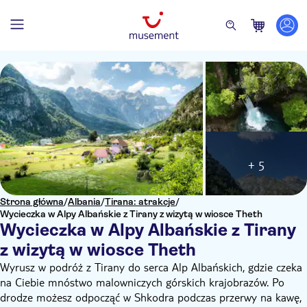
+ 5
Strona główna
/
Albania
/
Tirana: atrakcje
/
Wycieczka w Alpy Albańskie z Tirany z wizytą w wiosce Theth
Wycieczka w Alpy Albańskie z Tirany
z wizytą w wiosce Theth
Wyrusz w podróż z Tirany do serca Alp Albańskich, gdzie czeka
na Ciebie mnóstwo malowniczych górskich krajobrazów. Po
drodze możesz odpocząć w Shkodra podczas przerwy na kawę,