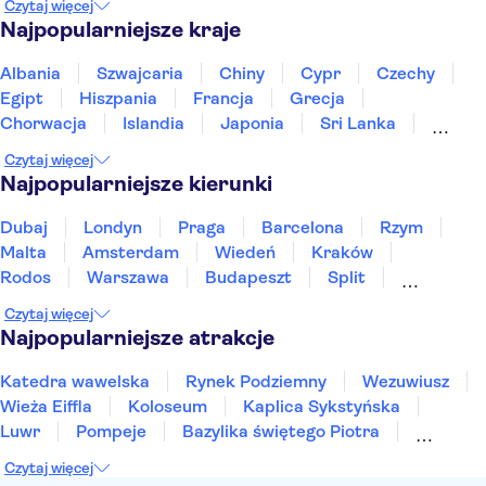
Czytaj więcej
Najpopularniejsze kraje
Albania
Szwajcaria
Chiny
Cypr
Czechy
Egipt
Hiszpania
Francja
Grecja
Chorwacja
Islandia
Japonia
Sri Lanka
Maroko
Polska
Portugalia
Tajlandia
Czytaj więcej
Tunezja
Turcja
Wietnam
Najpopularniejsze kierunki
Dubaj
Londyn
Praga
Barcelona
Rzym
Malta
Amsterdam
Wiedeń
Kraków
Rodos
Warszawa
Budapeszt
Split
Gdańsk
Wrocław
Zakynthos
Poznań
Czytaj więcej
Sopot
Gdynia
Zakopane
Najpopularniejsze atrakcje
Katedra wawelska
Rynek Podziemny
Wezuwiusz
Wieża Eiffla
Koloseum
Kaplica Sykstyńska
Luwr
Pompeje
Bazylika świętego Piotra
Sagrada Familia
Akropol
Forum Romanum
Czytaj więcej
Etna
Wawel
Park Güell
Alhambra