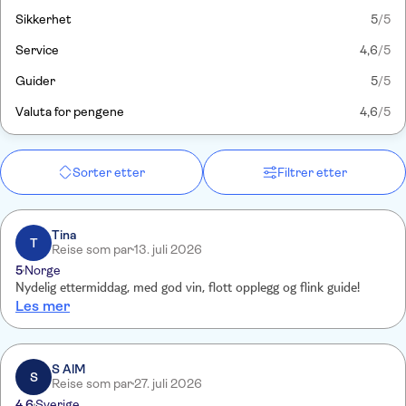
Sikkerhet
5
/5
Service
4,6
/5
Guider
5
/5
Valuta for pengene
4,6
/5
Sorter etter
Filtrer etter
Tina
T
Reise som par
13. juli 2026
5
Norge
Nydelig ettermiddag, med god vin, flott opplegg og flink guide!
Les mer
S AlM
S
Reise som par
27. juli 2026
4.6
Sverige