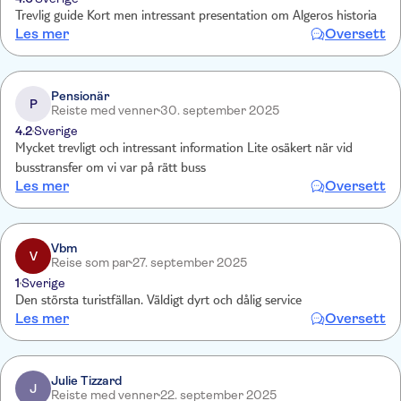
Trevlig guide Kort men intressant presentation om Algeros historia
Les mer
Oversett
Pensionär
P
Reiste med venner
30. september 2025
4.2
Sverige
Mycket trevligt och intressant information Lite osäkert när vid
busstransfer om vi var på rätt buss
Les mer
Oversett
Vbm
V
Reise som par
27. september 2025
1
Sverige
Den största turistfällan. Väldigt dyrt och dålig service
Les mer
Oversett
Julie Tizzard
J
Reiste med venner
22. september 2025