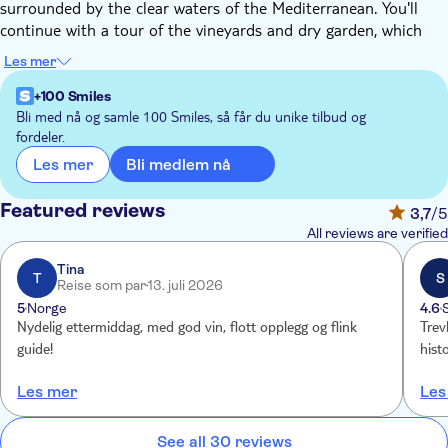
surrounded by the clear waters of the Mediterranean. You'll
continue with a tour of the vineyards and dry garden, which
cover more than 7,000 square metres and have over 80
Les mer
different plant species growing there, all developed to thrive off
very little water. Then, you'll head down into the cellar to see
+100 Smiles
where the magic happens. During this part of the tour, you'll
Bli med nå og samle 100 Smiles, så får du unike tilbud og
fordeler.
learn how the flavours of the wines really come to life, using
techniques inspired by local tradition.
Bli medlem nå
Les mer
Afterwards, you can settle back in above ground into a room
with views of the surroundings and furniture by local designer,
Featured reviews
3,7
/5
Antonio Marras. Sit back and relax while you taste three wines,
All reviews are verified
accompanied by Sardinian cheese, cured meats and locally
produced bread, all chosen to bring out the qualities of the
Tina
T
S
Reise som par
13. juli 2026
wines.
5
Norge
4.6
Nydelig ettermiddag, med god vin, flott opplegg og flink
Trevlig guide Kort 
guide!
hist
Les mer
Les
See all 30 reviews