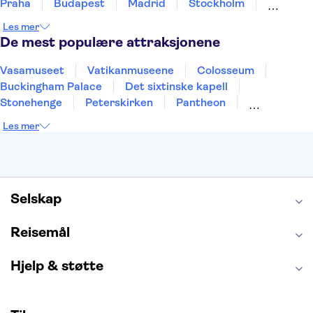
Praha
Budapest
Madrid
Stockholm
Nice
Milano
Bergen
Gdansk
Oslo
Les mer
Alicante
Riga
De mest populære attraksjonene
Vasamuseet
Vatikanmuseene
Colosseum
Buckingham Palace
Det sixtinske kapell
Stonehenge
Peterskirken
Pantheon
Empire State Building
Moulin Rouge
Les mer
Burj Khalifa
Keukenhof
Edinburgh Castle
Alcatraz
Alhambra
Harry Potter Studios
Anne Franks hus
Energylandia
Blue Lagoon
Golden Circle
Selskap
Reisemål
Hjelp & støtte