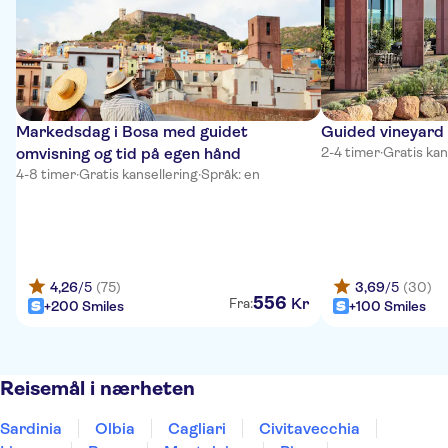
Markedsdag i Bosa med guidet
Guided vineyard 
omvisning og tid på egen hånd
2-4 timer
·
Gratis kan
4-8 timer
·
Gratis kansellering
·
Språk: en
4,26
/5
(75)
3,69
/5
(30)
556
Kr
Fra:
+200 Smiles
+100 Smiles
Reisemål i nærheten
Sardinia
Olbia
Cagliari
Civitavecchia