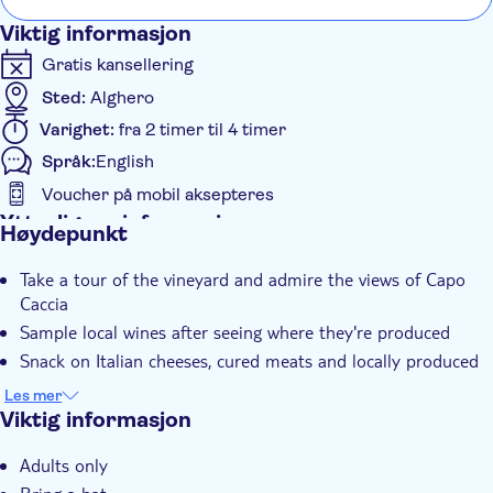
Viktig informasjon
Gratis kansellering
Sted:
Alghero
Varighet:
fra 2 timer til 4 timer
Språk:
English
Voucher på mobil aksepteres
Ytterligere informasjon
Høydepunkt
Guidet rundtur
Take a tour of the vineyard and admire the views of Capo
Øyeblikkelig bekreftelse
Caccia
Elektronisk billett
Sample local wines after seeing where they're produced
Hotel pick up
Snack on Italian cheeses, cured meats and locally produced
bread
Les mer
Viktig informasjon
Adults only