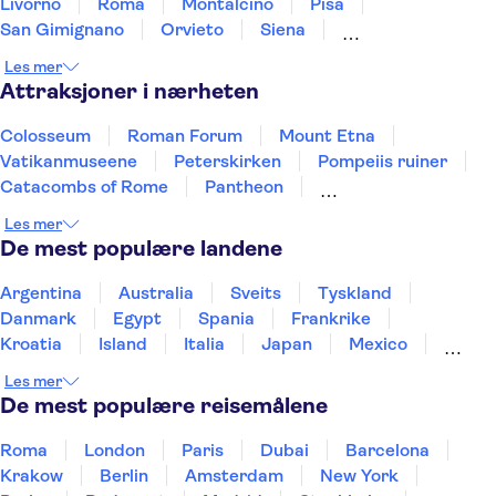
Livorno
Roma
Montalcino
Pisa
San Gimignano
Orvieto
Siena
Montepulciano
Tivoli
Lucca
La Spezia
Les mer
Attraksjoner i nærheten
Colosseum
Roman Forum
Mount Etna
Vatikanmuseene
Peterskirken
Pompeiis ruiner
Catacombs of Rome
Pantheon
Det sixtinske kapell
Fiumicino Airport
Les mer
Amalfikysten
Det skjeve tårnet i Pisa
De mest populære landene
Rome Food & Wine
Murano and Burano
Uffizi-galleriet
Argentina
Australia
Sveits
Tyskland
Danmark
Egypt
Spania
Frankrike
Kroatia
Island
Italia
Japan
Mexico
Norge
New Zealand
Polen
Portugal
Les mer
Sverige
Thailand
Tyrkia
De mest populære reisemålene
Roma
London
Paris
Dubai
Barcelona
Krakow
Berlin
Amsterdam
New York