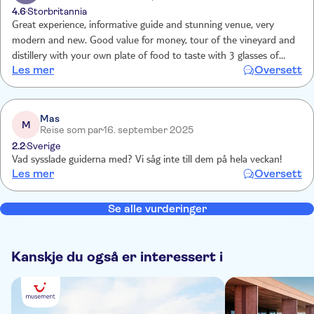
4.6
Storbritannia
Great experience, informative guide and stunning venue, very
modern and new. Good value for money, tour of the vineyard and
distillery with your own plate of food to taste with 3 glasses of
Les mer
Oversett
assorted wines. My only issue would be with the time, a little
rushed at the end to eat and finish as it was one and a half hours
in total. Such stunning scenery and seating outside was great and it
was at sunset too so cooler in the evening. Needed another hour to
Mas
M
Reise som par
16. september 2025
sit outside watching the sunset.
2.2
Sverige
Vad sysslade guiderna med? Vi såg inte till dem på hela veckan!
Les mer
Oversett
Se alle vurderinger
Kanskje du også er interessert i