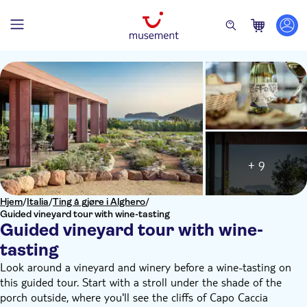
+ 9
Hjem
/
Italia
/
Ting å gjøre i Alghero
/
Guided vineyard tour with wine-tasting
Guided vineyard tour with wine-
tasting
Look around a vineyard and winery before a wine-tasting on
this guided tour. Start with a stroll under the shade of the
porch outside, where you'll see the cliffs of Capo Caccia