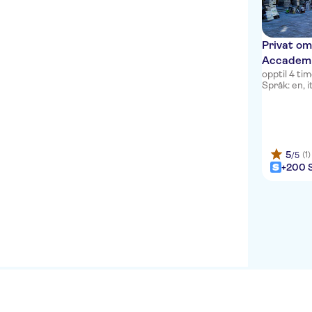
The B Place
Serena House
Privat omv
Accademia
XX Settembre
opptil 4 ti
Språk: en, it
Cardo Roma, Autograph
Collection
Hotel Ferrarese
5
(1)
/5
Hotel Del Corso
+200 S
The Church Village
Hotel Orto di Roma
Hotel 77 Seventy-Seven
Fenicia
Hotel Atlante Star