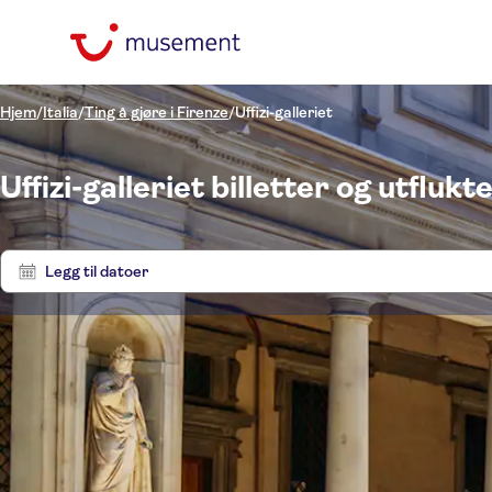
Hjem
/
Italia
/
Ting å gjøre i Firenze
/
Uffizi-galleriet
Uffizi-galleriet billetter og utflukt
Legg til datoer
Pris (voksen)
Utfluk
Upphämtning på
hotellet
Alternativer
NOK
NOK
Se
Min
Max
Øyeblikkelig bekreftelse
Kategorier