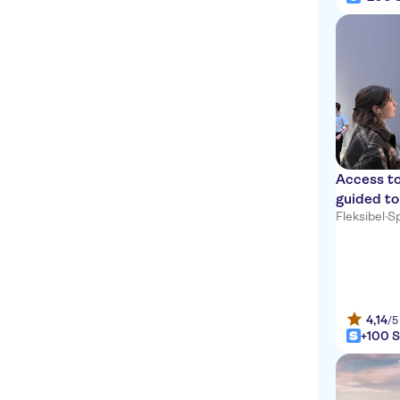
Hotel Solis
Grand Hotel Fleming
METRO
SOFITEL ROMA VILLA
BORGHESE
Al Manthia Hotel
Access to 
guided t
ARGENTINA
Fleksibel
·
Sp
RIPA RESIDENCE
PATRIA
Orazio Palace Hotel
4,14
/5
+100 S
HOTEL TRIBUNE
RESIDENZA IL BOLLO