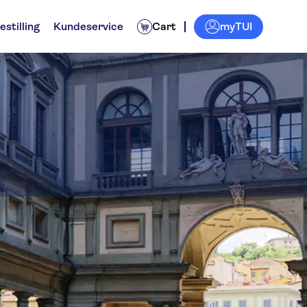
myTUI
estilling
Kundeservice
Cart
ktiviteter
Billetter og arrangementer