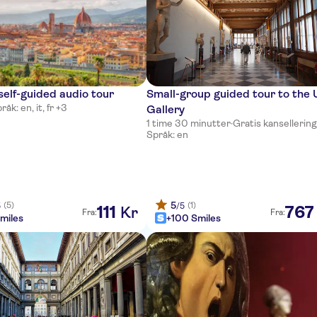
self-guided audio tour
Small-group guided tour to the U
råk: en, it, fr +3
Gallery
1 time 30 minutter
·
Gratis kansellerin
Språk: en
5
(5)
(1)
5
/5
111
767
Kr
Fra:
Fra:
miles
+100 Smiles