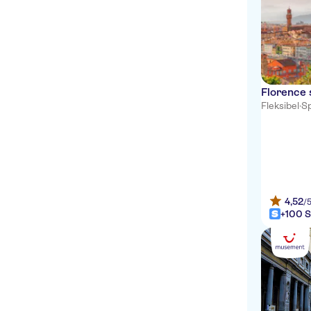
W Rome
Grand Hotel de la Minerve
River Palace Hotel
Hearth Hotel
Florence 
Fleksibel
·
Sp
MONTREAL
Rosetta Inn
Hotel Latinum
Hotel Marsala
4,52
/
+100 S
Suitedreams
WASHINGTON
Hotel De' Ricci
MINERVA RELAIS