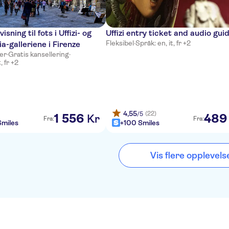
isning til fots i Uffizi- og
Uffizi entry ticket and audio gui
Fleksibel
·
Språk: en, it, fr +2
-galleriene i Firenze
mer
·
Gratis kansellering
·
, fr +2
4,55
(22)
/5
1
556
489
Kr
Fra:
Fra:
miles
+100 Smiles
Vis flere opplevels