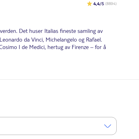
4,4
/5
(8894)
 verden. Det huser Italias fineste samling av
Leonardo da Vinci, Michelangelo og Rafael.
 Cosimo I de Medici, hertug av Firenze – for å
låtte lokalene det perfekte utstillingsvinduet for
t, er Botticellis Venus' fødsel, som viser
ser engelen Gabriel som kunngjør for Jomfru
ling antikke musikkinstrumenter og et rom fullt av
museumsbesøket starter. Besøkende med nedsatt
i Via della Ninna. Tilpassede toaletter er