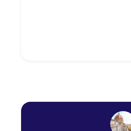
c-hotels Fiume
Hotel Royal Bissolati
NAVONA
Hotel Meridiana
ROYAL COURT
Baglioni Hotel Regina
Hotel Aventino
PANTHEON RELAIS
Hotel Sweet Home
PYRAMID
Gioberti Art Hotel