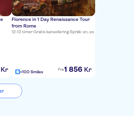
de
Florence in 1 Day Renaissance Tour
from Rome
12-13 timer
·
Gratis kansellering
·
Språk: en, es
1
856
Kr
Kr
Fra:
+100 Smiles
er