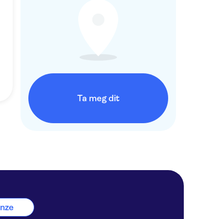
Ta meg dit
enze