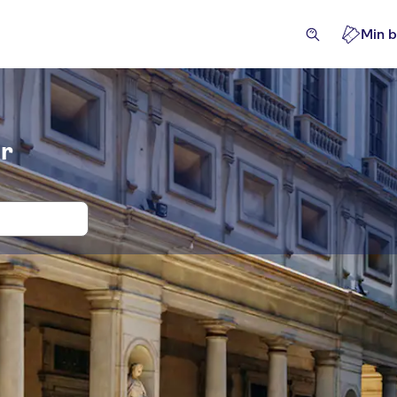
Min b
er
ter og billetter i Uffizi-galleriet
verdigheter og guidede turer
Utflukter og dagsturer
A