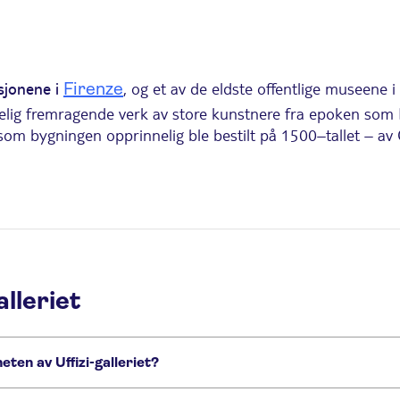
, og et av de eldste offentlige museene i
Firenze
sjonene i
elig fremragende verk av store kunstnere fra epoken som 
ersom bygningen opprinnelig ble bestilt på 1500–tallet – av
-familien for alvor begynte å samle på kunst, ble de stors
00 kunstverk. Et av de mest kjente maleriene som er utstil
rt trekkplaster er Leonardo da Vincis Bebudelsen, som vi
ser også en rekke uvanlige utstillinger, blant annet en sam
lleriet
perioder
e trapper for å komme til andre etasje i galleriet, der 
um, der det er heis til andre etasje. Den inngangen ligger 
ten av Uffizi-galleriet?
e vil gå glipp av: