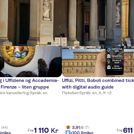
ter
 i Uffiziene og Accademia-
Uffizi, Pitti, Boboli combined tic
i Firenze – liten gruppe
with digital audio guide
tis kansellering
·
Språk: en
Fleksibel
·
Språk: en, it, fr +2
3,91
(44)
(7)
5
/5
1
110
611
Kr
Fra:
Fra:
miles
+100 Smiles