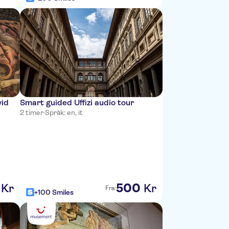
vid
Smart guided Uffizi audio tour
2 timer
·
Språk: en, it
500
Kr
Kr
Fra:
+100 Smiles