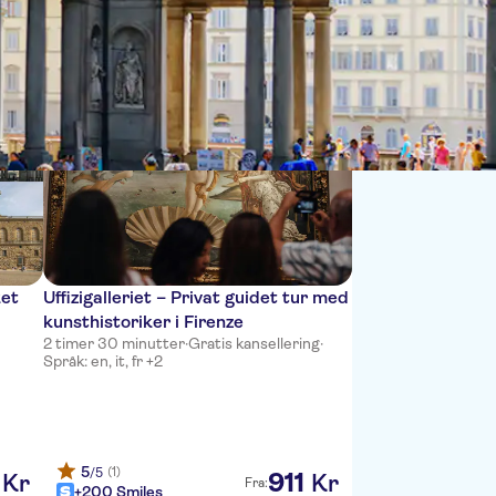
Sort by:
ket
Uffizigalleriet – Privat guidet tur med
kunsthistoriker i Firenze
2 timer 30 minutter
·
Gratis kansellering
·
Språk: en, it, fr +2
5
(1)
/5
911
Kr
Kr
Fra:
+200 Smiles