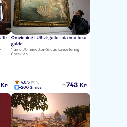
ffizi
Omvisning i Uffizi-galleriet med lokal
guide
g
·
1 time 30 minutter
·
Gratis kansellering
·
Språk: en
4,6
(952)
/5
743
Kr
Kr
Fra:
+200 Smiles