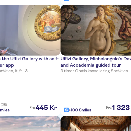
the Uffizi Gallery with self-
Uffizi Gallery, Michelangelo's Da
our app
and Accademia guided tour
råk: en, it, fr +3
3 timer
·
Gratis kansellering
·
Språk: en
(28)
445
1
323
Kr
Fra:
Fra:
miles
+100 Smiles