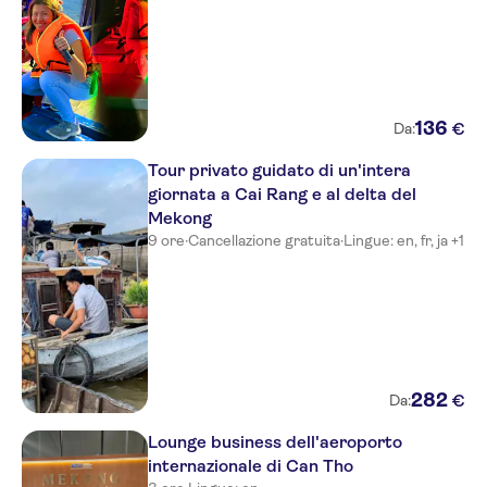
136
€
Da:
Tour privato guidato di un'intera
giornata a Cai Rang e al delta del
Mekong
9 ore
·
Cancellazione gratuita
·
Lingue: en, fr, ja +1
282
€
Da:
Lounge business dell'aeroporto
internazionale di Can Tho