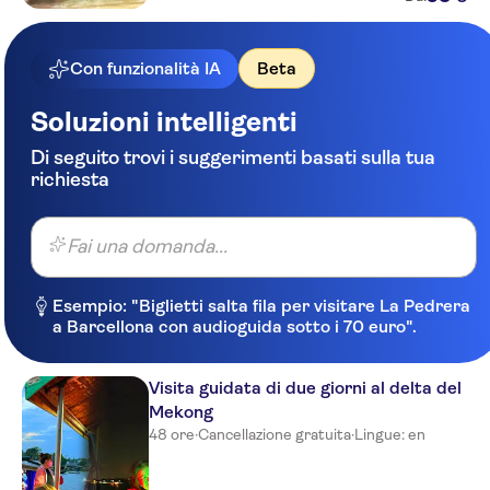
Con funzionalità IA
Beta
Soluzioni intelligenti
Di seguito trovi i suggerimenti basati sulla tua
richiesta
Fai una domanda...
Esempio: "Biglietti salta fila per visitare La Pedrera
a Barcellona con audioguida sotto i 70 euro".
Visita guidata di due giorni al delta del
Mekong
48 ore
·
Cancellazione gratuita
·
Lingue: en