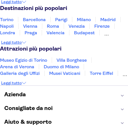
Leggi tutto
Tunisia
Turchia
Vietnam
Destinazioni più popolari
Torino
Barcellona
Parigi
Milano
Madrid
Napoli
Vienna
Roma
Venezia
Firenze
Londra
Praga
Valencia
Budapest
Verona
Lisbona
Bologna
Malta
Genova
Leggi tutto
Palermo
Attrazioni più popolari
Museo Egizio di Torino
Villa Borghese
Arena di Verona
Duomo di Milano
Galleria degli Uffizi
Musei Vaticani
Torre Eiffel
Colosseo
Cappella Sistina
Museo del Louvre
Leggi tutto
Reggia di Caserta
Teatro alla Scala
Sagrada Familia
Pantheon
Giardino di Boboli
Azienda
Torre di Pisa
Foro Romano
Etna
Casa Batlló
Napoli Sotterranea
Consigliate da noi
Aiuto & supporto