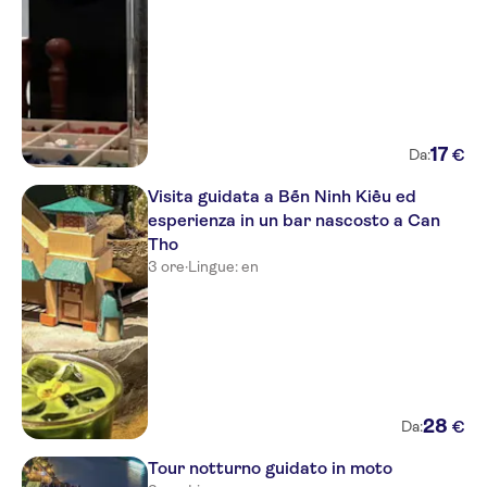
17
€
Da:
Visita guidata a Bến Ninh Kiều ed
esperienza in un bar nascosto a Can
Tho
3 ore
·
Lingue: en
28
€
Da:
Tour notturno guidato in moto