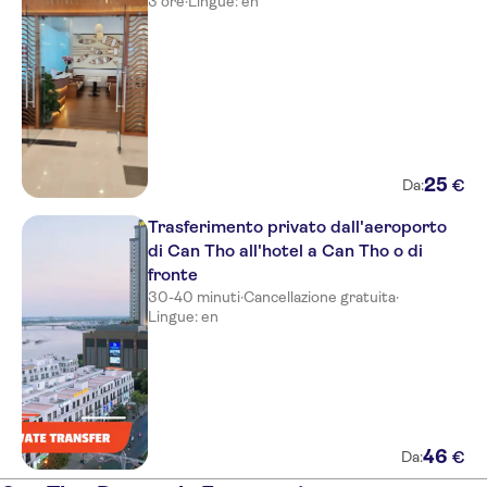
3 ore
·
Lingue: en
25
€
Da:
Trasferimento privato dall'aeroporto
di Can Tho all'hotel a Can Tho o di
fronte
30-40 minuti
·
Cancellazione gratuita
·
Lingue: en
46
€
Da: