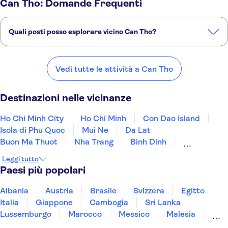
Can Tho: Domande Frequenti
Quali posti posso esplorare vicino Can Tho?
Ecco alcuni dei nostri posti preferiti da visitare vicino Can Tho:
Ho Chi Minh City
Ho Chi Minh
Con Dao Island
Isola di Phu Quoc
Vedi tutte le attività a Can Tho
Mui Ne
Destinazioni nelle vicinanze
Ho Chi Minh City
Ho Chi Minh
Con Dao Island
Isola di Phu Quoc
Mui Ne
Da Lat
Buon Ma Thuot
Nha Trang
Binh Dinh
Quy Nhon
Quang Nam
Hoi An
Da Nang
Leggi tutto
Hue
Dong Hoi
Paesi più popolari
Albania
Austria
Brasile
Svizzera
Egitto
Italia
Giappone
Cambogia
Sri Lanka
Lussemburgo
Marocco
Messico
Malesia
Norvegia
Oman
Slovenia
Thailandia