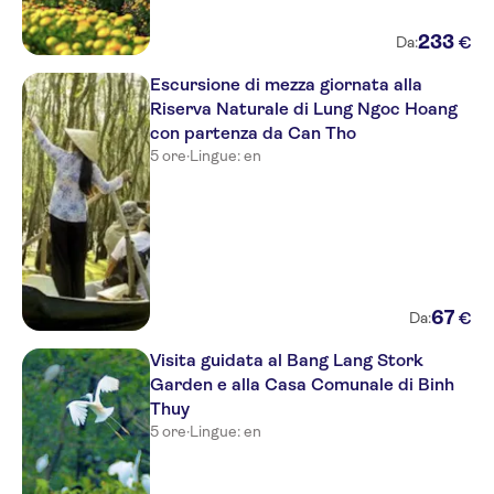
233
€
Da:
Escursione di mezza giornata alla
Riserva Naturale di Lung Ngoc Hoang
con partenza da Can Tho
5 ore
·
Lingue: en
67
€
Da:
Visita guidata al Bang Lang Stork
Garden e alla Casa Comunale di Binh
Thuy
5 ore
·
Lingue: en