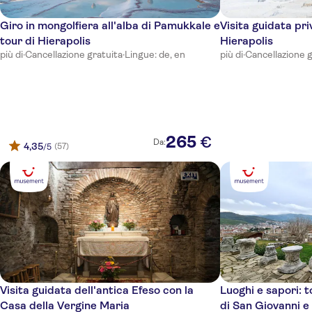
In front of derici hotel
Giro in mongolfiera all'alba di Pamukkale e
Visita guidata pr
Paloma Marina Suites
tour di Hierapolis
Hierapolis
KORUMAR EPHESUS BEACH HOTEL
più di
·
Cancellazione gratuita
·
Lingue: de, en
più di
·
Cancellazione g
Altinsaray Hotel
Grand Efe
Le Bleu Hotel & Resort
265
€
Da:
4,35
(57)
/5
Club Marvy
Grand Blue Sky International
Marbel
Palm Wings Ephesus Kusadasi
Palm Hotel
Visita guidata dell'antica Efeso con la
Luoghi e sapori: to
Charisma De Luxe Hotel
Casa della Vergine Maria
di San Giovanni e