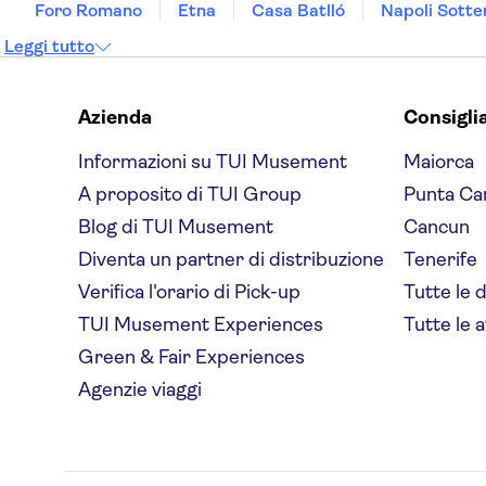
Foro Romano
Etna
Casa Batlló
Napoli Sotte
Susuzlu Hotel
Leggi tutto
KY CONTINENTAL HOTEL
The Blue Hotel Izmir
Azienda
Consigli
Otel Vesta Fuar
Informazioni su TUI Musement
Maiorca
Titan House Hostel
A proposito di TUI Group
Punta Ca
Bianca residence
Blog di TUI Musement
Cancun
Diventa un partner di distribuzione
Tenerife
Walk In Hotel
Verifica l'orario di Pick-up
Tutte le 
Otel Kaya
TUI Musement Experiences
Tutte le a
Otel Ege
Green & Fair Experiences
Lazz Hotel by Ketenci
Agenzie viaggi
Balçova Termal Otel A.Ş.
Maxxmarine hotel