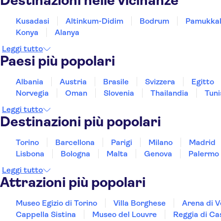
Destinazioni nelle vicinanze
Beks Premium Resort & Spa
Ozka
Kusadasi
Altinkum-Didim
Bodrum
Pamukka
Konya
Alanya
Tuntas Family Suites Kusadasi
Leggi tutto
Paesi più popolari
Hotel Karaaslan
NO-PICKUP
Albania
Austria
Brasile
Svizzera
Egitto
Norvegia
Oman
Slovenia
Thailandia
Tuni
Suhan360 Hotel
Leggi tutto
Elite World Kusadasi Hotel
Destinazioni più popolari
SENTINUS HOTEL
Torino
Barcellona
Parigi
Milano
Madrid
AliBabam Hotel & Apartment
Lisbona
Bologna
Malta
Genova
Palermo
Leggi tutto
My Aegean Star Hotel
Attrazioni più popolari
Archstone Hotel
Museo Egizio di Torino
Villa Borghese
Arena di 
NK Hotel
Cappella Sistina
Museo del Louvre
Reggia di Ca