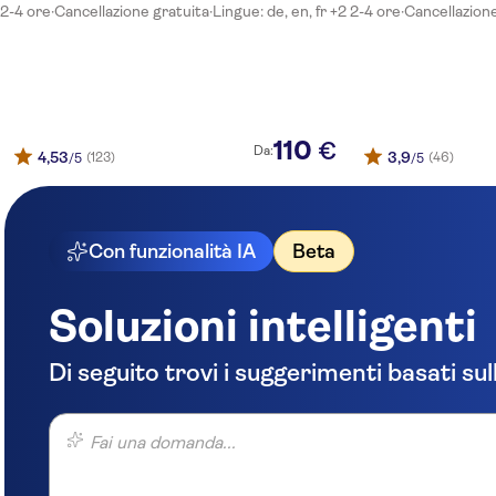
Aqua Fantasy
2-4 ore
·
Cancellazione gratuita
·
Lingue: de, en, fr +2
2-4 ore
·
Cancellazione
Alkoclar Adakule Hotel Kusadası
Unique Residence Hotel Golf and Spa
Surtel
110
€
Da:
4,53
3,9
(123)
(46)
/5
/5
CITY’S HILL
Cactus Paradise Beach
Con funzionalità IA
Beta
Club Yali Hotels & Resort
Ephesia Hotel
Soluzioni intelligenti
Liberty Golf & Resort Kusadasi
Di seguito trovi i suggerimenti basati sul
Fantasia Hotel De Luxe Kusadasi
Fai una domanda...
Paloma Pasha Resort
Asteria Ephesus Kusadasi