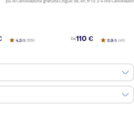
più di
·
Cancellazione gratuita
·
Lingue: de, en, fr +2
2-4 ore
·
Cancellazio
110
€
€
Da:
4,3
3,9
(129)
(46)
/5
/5
one di ceramica
Tour della città di Izmir