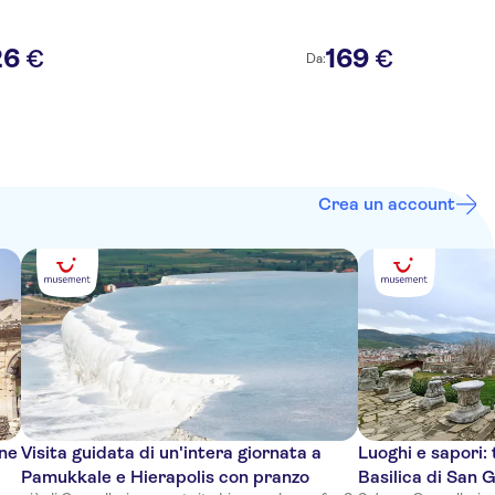
26
169
€
€
Da:
Crea un account
one
Visita guidata di un'intera giornata a
Luoghi e sapori: t
Pamukkale e Hierapolis con pranzo
Basilica di San G