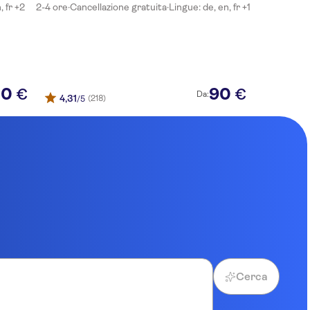
, fr +2
2-4 ore
·
Cancellazione gratuita
·
Lingue: de, en, fr +1
10
90
€
€
Da:
4,31
(218)
/5
Cerca