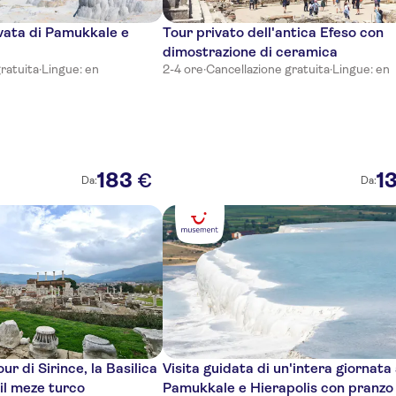
ivata di Pamukkale e
Tour privato dell'antica Efeso con
dimostrazione di ceramica
ratuita
·
Lingue: en
2-4 ore
·
Cancellazione gratuita
·
Lingue: en
183
1
€
Da:
Da:
ur di Sirince, la Basilica
Visita guidata di un'intera giornata
 il meze turco
Pamukkale e Hierapolis con pranzo