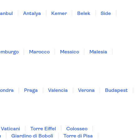
tanbul
Antalya
Kemer
Belek
Side
emburgo
Marocco
Messico
Malesia
ondra
Praga
Valencia
Verona
Budapest
 Vaticani
Torre Eiffel
Colosseo
n
Giardino di Boboli
Torre di Pisa