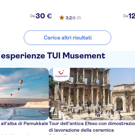
30
1
€
Da:
Da:
3,2
(2)
/5
Carica altri risultati
e esperienze TUI Musement
 all'alba di Pamukkale
Tour dell'antica Efeso con dimostrazi
di lavorazione della ceramica