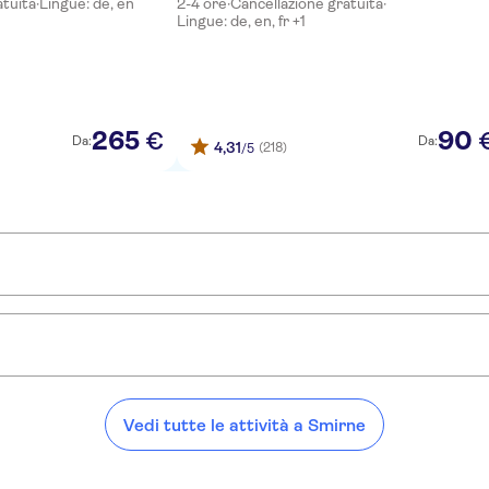
atuita
·
Lingue: de, en
2-4 ore
·
Cancellazione gratuita
·
Lingue: de, en, fr +1
265
90
€
Da:
Da:
4,31
(218)
/5
che di spunti locali:
privata di Pamukkale e Hierapolis
Tour privato dell'antica Efeso con dimostrazi
Vedi tutte le attività a Smirne