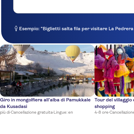
Aria Claros Beach & Spa Resort
Ephesia Holiday Beach Club
Pine Bay Holiday Resort
Esempio: "Biglietti salta fila per visitare La Pedrer
Batihan Beach Resort & Spa
DoubleTree by Hilton Kusadasi
DOGAN BEACH RESORT & SPA HOTEL
TUI BLUE Ephesus
Palm Wings Kusadasi Beach Resort
Gumuldur Resort Hotel
Giro in mongolfiera all'alba di Pamukkale
Tour del villaggio 
da Kusadasi
shopping
Tropicano Kustur Club
più di
·
Cancellazione gratuita
·
Lingue: en
4-8 ore
·
Cancellazion
Ramada Hotel und Suites By Wyndham Kusadası
Neopol Hotel