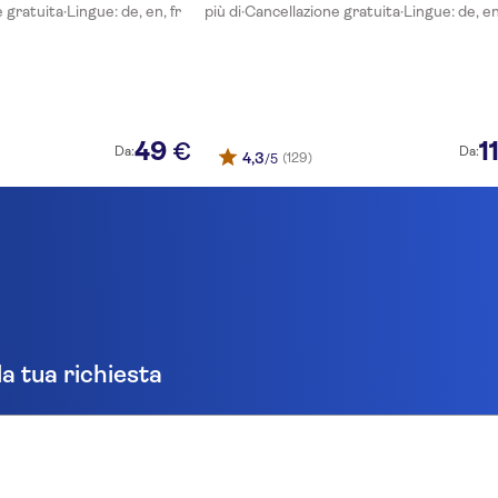
 gratuita
·
Lingue: de, en, fr
più di
·
Cancellazione gratuita
·
Lingue: de, en
49
1
€
Da:
Da:
4,3
(129)
/5
la tua richiesta