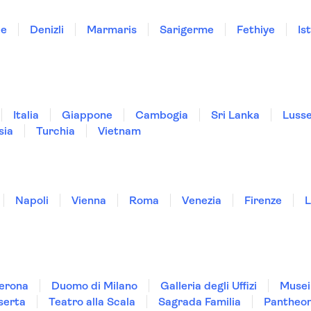
le
Denizli
Marmaris
Sarigerme
Fethiye
Is
Italia
Giappone
Cambogia
Sri Lanka
Luss
sia
Turchia
Vietnam
Napoli
Vienna
Roma
Venezia
Firenze
L
Verona
Duomo di Milano
Galleria degli Uffizi
Musei
serta
Teatro alla Scala
Sagrada Familia
Pantheo