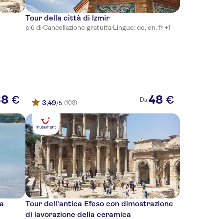
Tour della città di Izmir
più di
·
Cancellazione gratuita
·
Lingue: de, en, fr +1
38
48
€
€
Da:
3,49
(103)
/5
 a
Tour dell'antica Efeso con dimostrazione
di lavorazione della ceramica