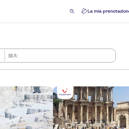
La mia prenotazion
A: