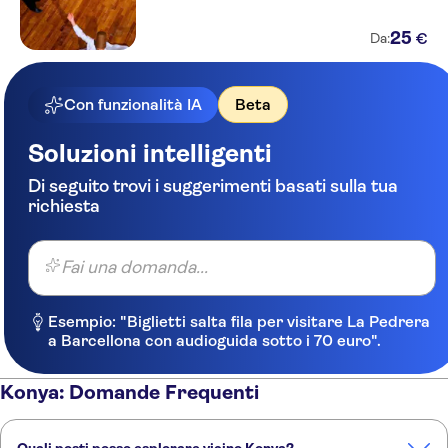
25
€
Da:
Con funzionalità IA
Beta
Soluzioni intelligenti
Di seguito trovi i suggerimenti basati sulla tua
richiesta
Fai una domanda...
Esempio: "Biglietti salta fila per visitare La Pedrera
a Barcellona con audioguida sotto i 70 euro".
Konya: Domande Frequenti