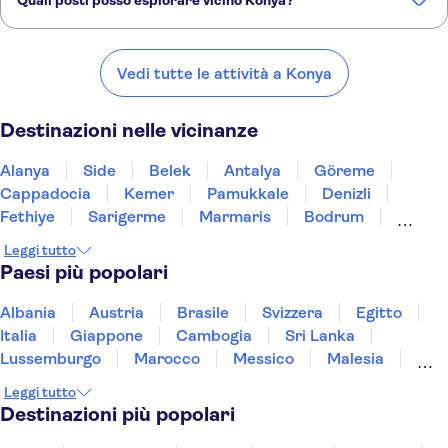
Quali posti posso esplorare vicino Konya?
Ecco alcuni dei nostri posti preferiti da visitare vicino Konya:
Alanya
Side
Belek
Antalya
Göreme
Vedi tutte le attività a Konya
Destinazioni nelle vicinanze
Alanya
Side
Belek
Antalya
Göreme
Cappadocia
Kemer
Pamukkale
Denizli
Fethiye
Sarigerme
Marmaris
Bodrum
Kusadasi
Istanbul
Leggi tutto
Paesi più popolari
Albania
Austria
Brasile
Svizzera
Egitto
Italia
Giappone
Cambogia
Sri Lanka
Lussemburgo
Marocco
Messico
Malesia
Norvegia
Oman
Slovenia
Thailandia
Leggi tutto
Tunisia
Turchia
Vietnam
Destinazioni più popolari