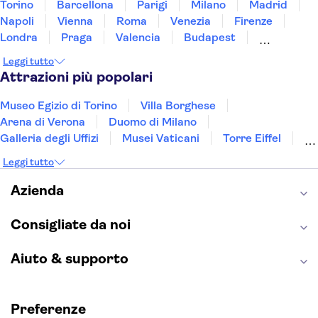
Torino
Barcellona
Parigi
Milano
Madrid
Napoli
Vienna
Roma
Venezia
Firenze
Londra
Praga
Valencia
Budapest
Verona
Lisbona
Bologna
Malta
Genova
Leggi tutto
Palermo
Attrazioni più popolari
Museo Egizio di Torino
Villa Borghese
Arena di Verona
Duomo di Milano
Galleria degli Uffizi
Musei Vaticani
Torre Eiffel
Colosseo
Cappella Sistina
Museo del Louvre
Leggi tutto
Reggia di Caserta
Teatro alla Scala
Sagrada Familia
Pantheon
Giardino di Boboli
Azienda
Torre di Pisa
Foro Romano
Etna
Casa Batlló
Napoli Sotterranea
Consigliate da noi
Aiuto & supporto
Preferenze