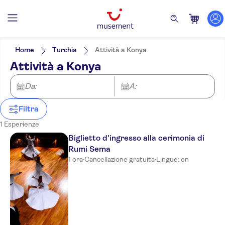
Filtri
Filtra per prezzo (Adulto)
Hotel pickup
Opzioni biglietto
Home
Turchia
Attività a Konya
Ingresso incluso
Filtra per categorie
Min
€
Max
€
Attività a Konya
Gratis per i bambini
Biglietti ed eventi
NO-PICKUP
Lingua dell'attività
Voucher elettronico
Inglese
Da:
A:
Cancellazione gratuita
Conferma istantanea
Salta la coda
Filtra
1 Esperienze
Biglietto d'ingresso alla cerimonia di
Rumi Sema
1 ora
·
Cancellazione gratuita
·
Lingue: en