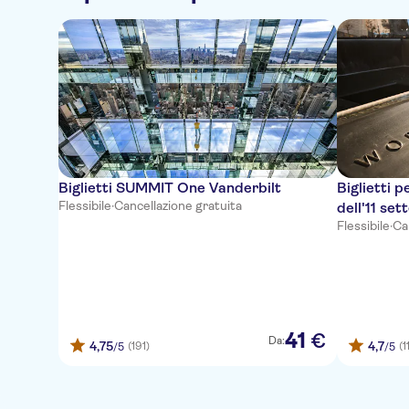
Biglietti SUMMIT One Vanderbilt
Biglietti p
Flessibile
·
Cancellazione gratuita
dell'11 se
Flessibile
·
Ca
41
€
Da:
4,75
4,7
(191)
(1
/5
/5