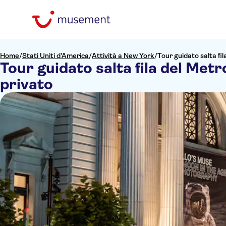
Home
/
Stati Uniti d'America
/
Attività a New York
/
Tour guidato salta fi
Tour guidato salta fila del Met
privato