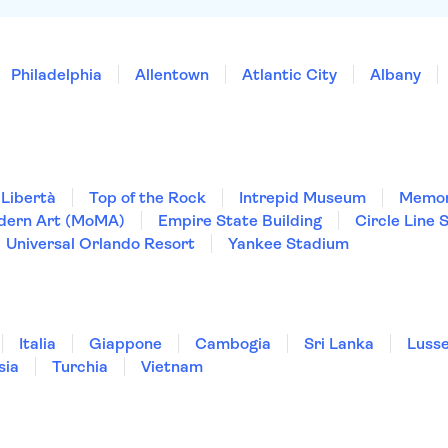
Philadelphia
Allentown
Atlantic City
Albany
 Libertà
Top of the Rock
Intrepid Museum
Memori
dern Art (MoMA)
Empire State Building
Circle Line 
Universal Orlando Resort
Yankee Stadium
Italia
Giappone
Cambogia
Sri Lanka
Luss
sia
Turchia
Vietnam