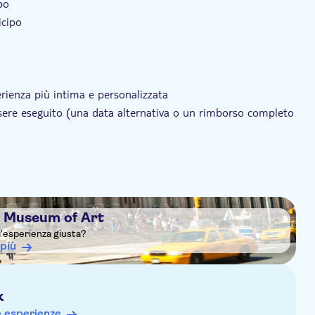
po
icipo
rienza più intima e personalizzata
sere eseguito (una data alternativa o un rimborso completo
la direzione del museo.
riata se l'orario di apertura del museo è ritardato di oltre 1
n Museum of Art
l'esperienza giusta?
 più
k
e esperienze