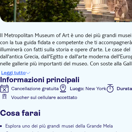
Il Metropolitan Museum of Art è uno dei più grandi musei
con la tua guida fidata e competente che ti accompagnerà 
illuminerà con fatti sulla storia e opere d'arte. Le case d
dall'antica Grecia, dall'Egitto e dall'arte moderna dell'Euro
nelle gallerie più importanti del museo. Con soste alla Gal
imparerai a conoscere vari pittori e dipinti iconici.
Leggi tutto
Informazioni principali
Cancellazione gratuita
Luogo:
New York
Durat
Voucher sul cellulare accettato
Informazioni aggiuntive
Cosa farai
Conferma istantanea
Salta la coda
Ingresso inc
Voucher elettronico
Tour privato
Esplora uno dei più grandi musei della Grande Mela