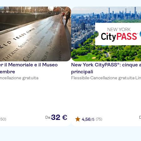
er il Memoriale e il Museo
New York CityPASS®: cinque a
ttembre
principali
ncellazione gratuita
Flessibile
·
Cancellazione gratuita
·
Li
32
€
Da:
D
4,56
150)
(75)
/5