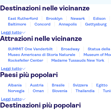
Destinazioni nelle vicinanze
East Rutherford
Brooklyn
Newark
Edison
Baltimore
Concord
Annapolis
Gettysburg
Leggi tutto
Attrazioni nelle vicinanze
SUMMIT One Vanderbilt
Broadway
Statua della
Museo Americano di Storia Naturale
Museum of Mo
Rockefeller Center
Madame Tussauds New York
Leggi tutto
Paesi più popolari
Albania
Austria
Brasile
Svizzera
Egitto
Norvegia
Oman
Slovenia
Thailandia
Tuni
Leggi tutto
Destinazioni più popolari