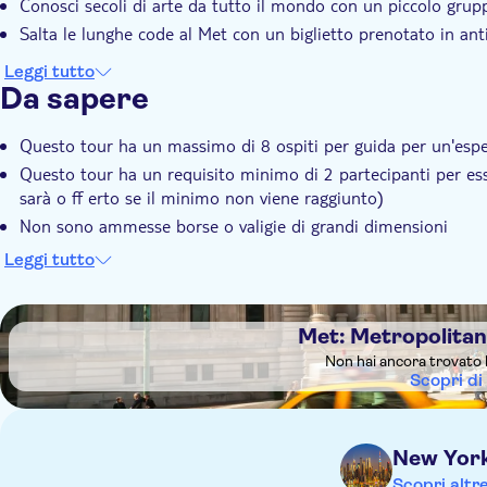
Conosci secoli di arte da tutto il mondo con un piccolo grup
Salta le lunghe code al Met con un biglietto prenotato in ant
Leggi tutto
Da sapere
Questo tour ha un massimo di 8 ospiti per guida per un'espe
Questo tour ha un requisito minimo di 2 partecipanti per es
sarà o ﬀ erto se il minimo non viene raggiunto)
Non sono ammesse borse o valigie di grandi dimensioni
È coinvolta una moderata quantità di deambulazione
Leggi tutto
Chiusure occasionali avvengono senza preavviso da parte del
In questo caso, agli ospiti verrà fornita un'alternativa approp
DSA1Met: Metropolitan Museum of Art
ora dall'orario di inizio del tour
Met: Metropolita
Non hai ancora trovato 
Scopri di
New Yor
Scopri altr