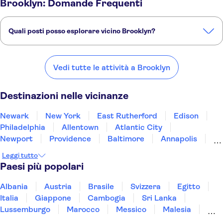
Brooklyn: Domande Frequenti
Quali posti posso esplorare vicino Brooklyn?
Ecco alcuni dei nostri posti preferiti da visitare vicino Brooklyn:
Newark
New York
East Rutherford
Edison
Philadelphia
Vedi tutte le attività a Brooklyn
Destinazioni nelle vicinanze
Newark
New York
East Rutherford
Edison
Philadelphia
Allentown
Atlantic City
Newport
Providence
Baltimore
Annapolis
Martha's Vineyard
Gettysburg
New Jersey
Leggi tutto
Concord
Paesi più popolari
Albania
Austria
Brasile
Svizzera
Egitto
Italia
Giappone
Cambogia
Sri Lanka
Lussemburgo
Marocco
Messico
Malesia
Norvegia
Oman
Slovenia
Thailandia