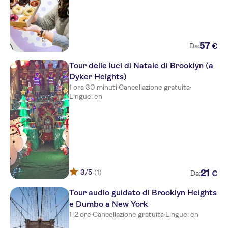
57
€
Da:
Tour delle luci di Natale di Brooklyn (a
Dyker Heights)
1 ora 30 minuti
·
Cancellazione gratuita
·
Lingue: en
3
/5
(1)
21
€
Da:
Tour audio guidato di Brooklyn Heights
e Dumbo a New York
1-2 ore
·
Cancellazione gratuita
·
Lingue: en