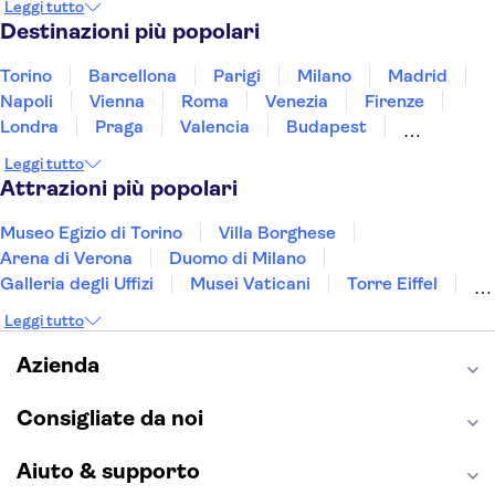
Leggi tutto
Tunisia
Turchia
Vietnam
Destinazioni più popolari
Torino
Barcellona
Parigi
Milano
Madrid
Napoli
Vienna
Roma
Venezia
Firenze
Londra
Praga
Valencia
Budapest
Verona
Lisbona
Bologna
Malta
Genova
Leggi tutto
Palermo
Attrazioni più popolari
Museo Egizio di Torino
Villa Borghese
Arena di Verona
Duomo di Milano
Galleria degli Uffizi
Musei Vaticani
Torre Eiffel
Colosseo
Cappella Sistina
Museo del Louvre
Leggi tutto
Reggia di Caserta
Teatro alla Scala
Sagrada Familia
Pantheon
Giardino di Boboli
Azienda
Torre di Pisa
Foro Romano
Etna
Casa Batlló
Napoli Sotterranea
Consigliate da noi
Aiuto & supporto