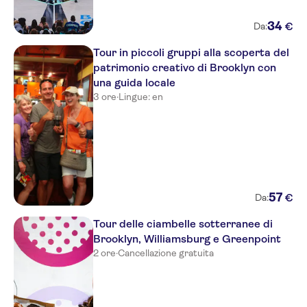
34
€
Da:
Tour in piccoli gruppi alla scoperta del
patrimonio creativo di Brooklyn con
una guida locale
3 ore
·
Lingue: en
57
€
Da:
Tour delle ciambelle sotterranee di
Brooklyn, Williamsburg e Greenpoint
2 ore
·
Cancellazione gratuita