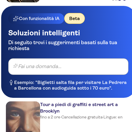
Con funzionalità IA
Beta
Soluzioni intelligenti
Di seguito trovi i suggerimenti basati sulla tua
richiesta
Fai una domanda...
Esempio: "Biglietti salta fila per visitare La Pedrera
a Barcellona con audioguida sotto i 70 euro".
Tour a piedi di graffiti e street art a
Brooklyn
fino a 2 ore
·
Cancellazione gratuita
·
Lingue: en