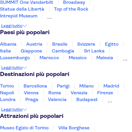
SUMMIT One Vanderbilt
Broadway
Statua della Libertà
Top of the Rock
Intrepid Museum
Memoriale e museo dell'11 settembre
Leggi tutto
Museo Americano di Storia Naturale
Paesi più popolari
Museum of Modern Art (MoMA)
Empire State Building
Albania
Austria
Brasile
Svizzera
Egitto
Circle Line Sightseeing Cruises
Italia
Giappone
Cambogia
Sri Lanka
One World Observatory
Rockefeller Center
Lussemburgo
Marocco
Messico
Malesia
Madame Tussauds New York
Norvegia
Oman
Slovenia
Thailandia
Leggi tutto
Universal Orlando Resort
Yankee Stadium
Tunisia
Turchia
Vietnam
Destinazioni più popolari
Torino
Barcellona
Parigi
Milano
Madrid
Napoli
Vienna
Roma
Venezia
Firenze
Londra
Praga
Valencia
Budapest
Verona
Lisbona
Bologna
Malta
Genova
Leggi tutto
Palermo
Attrazioni più popolari
Museo Egizio di Torino
Villa Borghese