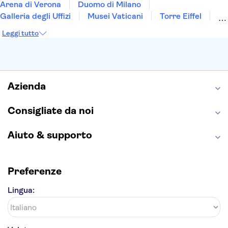
Arena di Verona
Duomo di Milano
Galleria degli Uffizi
Musei Vaticani
Torre Eiffel
Colosseo
Cappella Sistina
Museo del Louvre
Leggi tutto
Reggia di Caserta
Teatro alla Scala
Sagrada Familia
Pantheon
Giardino di Boboli
Torre di Pisa
Foro Romano
Etna
Casa Batlló
Napoli Sotterranea
Azienda
Consigliate da noi
Aiuto & supporto
Preferenze
Lingua: