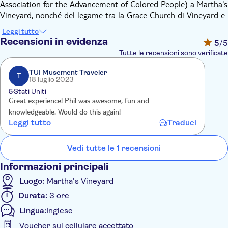
Association for the Advancement of Colored People) a Martha's
Vineyard, nonché del legame tra la Grace Church di Vineyard e
quella del Mississippi.
Leggi tutto
Visiterete numerosi punti di interesse, ognuno ricco di storia. A
Recensioni in evidenza
5
/5
North Road, sentirete parlare di Rebecca Amos, di sua figlia
Tutte le recensioni sono verificate
Nancy e del pronipote William Martin. A Menemsha, sentirete
parlare dell'aiuto dei Wampanoag alla fuga degli schiavi. E a
TUI Musement Traveler
T
18 luglio 2023
Edgartown, scoprirete di più su Nancy, William Martin e la
5
Stati Uniti
piantagione Chappaquiddick. Infine, sentirete parlare di
Great experience! Phil was awesome, fun and
Overton House e del suo legame con il movimento per i diritti
knowledgeable. Would do this again!
civili.
Leggi tutto
Traduci
Il tour include anche una visita guidata o una sosta a
Cottager's Corner, al Tivoli (che un tempo apparteneva a zia
Vedi tutte le 1 recensioni
Georgia), alla Bradley Square Memorial Church, a Bunny
Cottage, alla Dorothy West House, a Coleman Corners e allo
Informazioni principali
Shearer Cottage.
Luogo:
Martha's Vineyard
Durata:
3 ore
Lingua:
Inglese
Voucher sul cellulare accettato