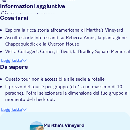
Informazioni aggiuntive
Conferma istantanea
Cosa farai
Local touch
Esplora la ricca storia afroamericana di Martha's Vineyard
Tour privato
Ascolta storie interessanti su Rebecca Amos, la piantagione
Servizio di pick-up dall'hotel
Chappaquiddick e la Overton House
Trasporto incluso
Visita Cottager's Corner, il Tivoli, la Bradley Square Memorial
Church, tra gli altri
Leggi tutto
Da sapere
Questo tour non è accessibile alle sedie a rotelle
Il prezzo del tour è per gruppo (da 1 a un massimo di 10
persone). Potrai selezionare la dimensione del tuo gruppo al
momento del check-out.
Leggi tutto
Martha's Vineyard