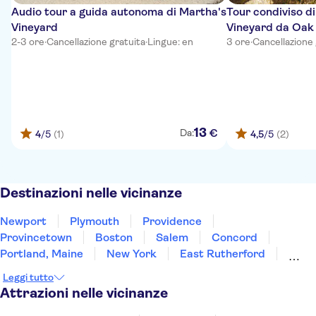
Audio tour a guida autonoma di Martha's
Tour condiviso di
Vineyard
Vineyard da Oak 
2-3 ore
·
Cancellazione gratuita
·
Lingue: en
3 ore
·
Cancellazione 
13
€
Da:
4
/5
(1)
4,5
/5
(2)
Destinazioni nelle vicinanze
Newport
Plymouth
Providence
Provincetown
Boston
Salem
Concord
Portland, Maine
New York
East Rutherford
Brooklyn
Newark
Edison
Atlantic City
Leggi tutto
Philadelphia
Attrazioni nelle vicinanze