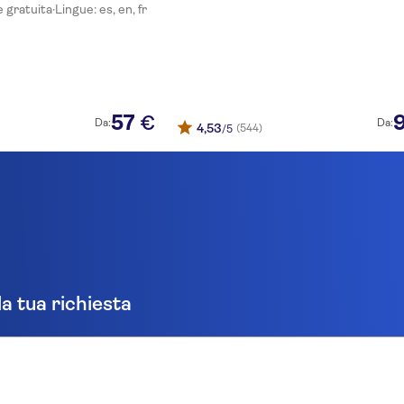
e gratuita
·
Lingue: es, en, fr
57
€
Da:
Da:
4,53
(544)
/5
la tua richiesta