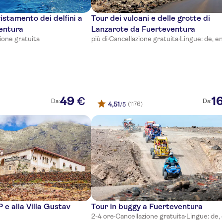
istamento dei delfini a
Tour dei vulcani e delle grotte di
ventura
Lanzarote da Fuerteventura
ione gratuita
più di
·
Cancellazione gratuita
·
Lingue: de, en
49
1
€
Da:
Da:
4,51
(1176)
/5
P e alla Villa Gustav
Tour in buggy a Fuerteventura
2-4 ore
·
Cancellazione gratuita
·
Lingue: de, 