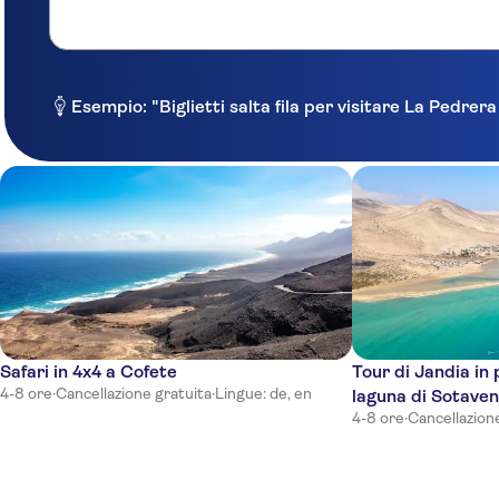
ROBINSON Club Jandia Playa
Sentido Buganvilla Hotel & Spa
Iberostar Waves Gaviotas Park
Esempio: "Biglietti salta fila per visitare La Pedrer
Paradisus by Melia Fuerteventura
Sol Fuerteventura Jandia
Jandia Golf
R2 HIGOS BEACH
IFA Altamarena by Lopesan Hotels
Alameda de Jandia
Safari in 4x4 a Cofete
Tour di Jandia in
4-8 ore
·
Cancellazione gratuita
·
Lingue: de, en
laguna di Sotaven
XQ El Palacete
4-8 ore
·
Cancellazion
Jable
Blue Sea Jandia Luz
R2 HIGOS BEACH APTOS