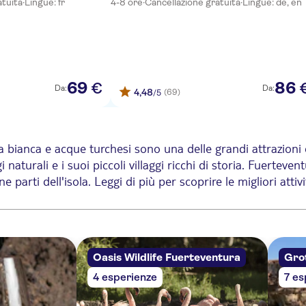
atuita
·
Lingue: fr
4-8 ore
·
Cancellazione gratuita
·
Lingue: de, en
69
86
€
Da:
Da:
4,48
(69)
/5
ia bianca e acque turchesi sono una delle grandi attrazion
i naturali e i suoi piccoli villaggi ricchi di storia. Fuertev
ne parti dell'isola. Leggi di più per scoprire le migliori atti
nta solo spiagge paradisiache. L'isola è anche costellata di
di Fuerteventura, e ammira l'elegante abbazia gotico-normann
 per la chiesa imbiancata di Nuestra Señora de Regla.
Oasis Wildlife Fuerteventura
Grot
4 esperienze
7 es
ggestivi paesaggi naturali dell'isola. Le opzioni disponibili
a e Cofete sono ideali per scoprire lo scenario lunare che c