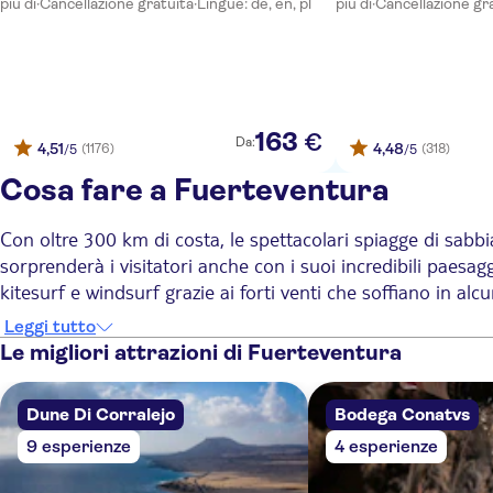
più di
·
Cancellazione gratuita
·
Lingue: de, en, pl
più di
·
Cancellazione gr
Elba Sara Beach & Golf Resort
Barceló Fuerteventura Mar
Busstop in front of hotel faro de jandia
163
€
Da:
4,51
4,48
(1176)
(318)
/5
/5
Hotel barcelo fuerteventura mar
Cosa fare a Fuerteventura
Broncemar Beach
Con oltre 300 km di costa, le spettacolari spiagge di sabb
EREZA MAR
sorprenderà i visitatori anche con i suoi incredibili paesagg
Elba Palace Golf & Vital Hotel
kitesurf e windsurf grazie ai forti venti che soffiano in alcu
Sei attività ed escursioni imperdibili a Fuerteventura
Leggi tutto
Hotel Chatur Costa Caleta
Fuerteventura non va
Le migliori attrazioni di Fuerteventura
1. Scopri i pittoreschi villaggi dell'isola
Bungalows Caleta Dorada
Perditi nel centro storico di Betancuria, l'antica capitale 
famoso per le sue imponenti grotte marine, e Pájara, nota
RIU Palace Tres Islas
Dune Di Corralejo
Bodega Conatvs
2.
Esplora i paesaggi vulcanici di Fuerteventura su un 4x4
9 esperienze
4 esperienze
Las Marismas de Corralejo
Gli amanti dell'avventura adoreranno i viaggi attraverso i su
interessa di più. Le escursioni al tramonto attraverso Jandí