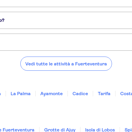
e di Ajuy
Isola di Lobos
o?
che di spunti locali:
a di Fuerteventura con visita a un allevamento di capre
Tour dei villaggi e del c
Tour privato con safari al tramonto a El Cotillo e al vulcano Bayuyo
Vedi tutte le attività a Fuerteventura
a
La Palma
Ayamonte
Cadice
Tarifa
Costa
fe Fuerteventura
Grotte di Ajuy
Isola di Lobos
Spi