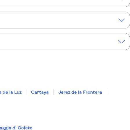
ibo di Fuerteventura con piantagione di aloe vera
 de la Luz
Cartaya
Jerez de la Frontera
aggia di Cofete