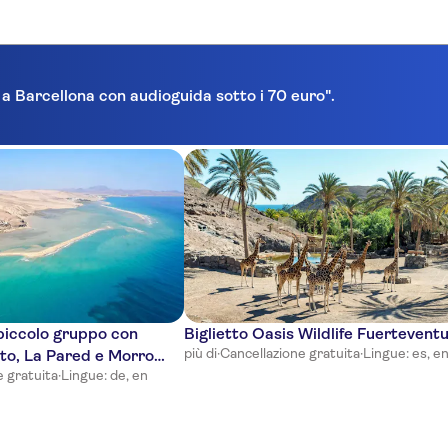
a a Barcellona con audioguida sotto i 70 euro".
 piccolo gruppo con
Biglietto Oasis Wildlife Fuertevent
più di
·
Cancellazione gratuita
·
Lingue: es, e
to, La Pared e Morro
e gratuita
·
Lingue: de, en