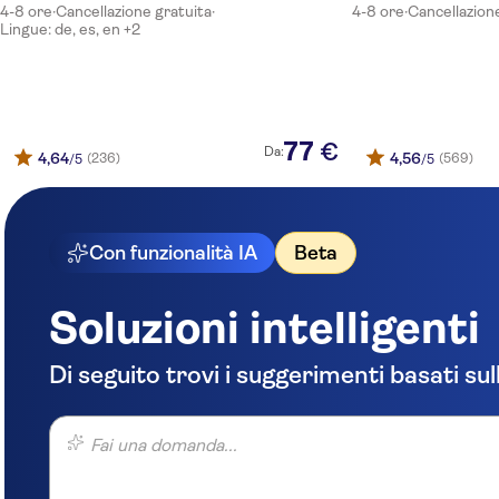
Iberostar Waves Playa Gaviotas
4-8 ore
·
Cancellazione gratuita
·
4-8 ore
·
Cancellazion
Lingue: de, es, en +2
Riu Calypso
Labranda Golden Beach
Fuerteventura Princess
77
€
Da:
4,64
4,56
(236)
(569)
/5
/5
Occidental Jandia Mar
SBH Maxorata Resort
Con funzionalità IA
Beta
Palm Garden
Fergus Cactus Garden
Soluzioni intelligenti
SBH Hotel Fuerteventura Playa
Di seguito trovi i suggerimenti basati sul
Royal Palm Resort & Spa
Fai una domanda...
Occidental Jandia Playa
TUI MAGIC LIFE Fuerteventura