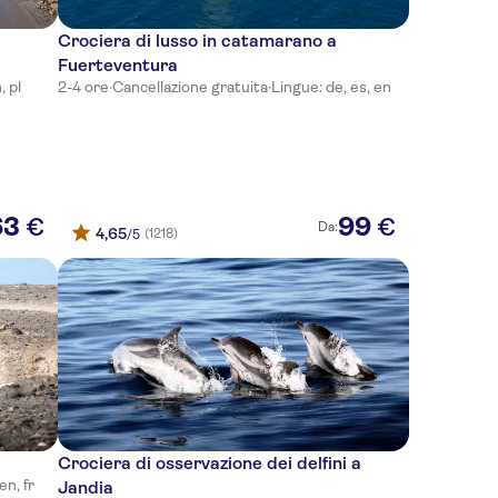
Crociera di lusso in catamarano a
Fuerteventura
, pl
2-4 ore
·
Cancellazione gratuita
·
Lingue: de, es, en
63
99
€
€
Da:
4,65
(1218)
/5
Crociera di osservazione dei delfini a
en, fr
Jandia