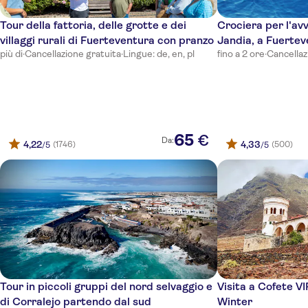
Club Hotel Drago Park
Tour della fattoria, delle grotte e dei
Crociera per l'avv
SBH Costa Calma Beach Resort
villaggi rurali di Fuerteventura con pranzo
Jandia, a Fuerte
Royal Suite
più di
·
Cancellazione gratuita
·
Lingue: de, en, pl
fino a 2 ore
·
Cancellaz
Kn Matas Blancas Hotel
Sotavento Beach Club
ROBINSON Club Esquinzo Playa
65
€
Da:
4,22
4,33
(1746)
(500)
/5
/5
RIU Palace Jandia
SBH Club Paraiso Playa
Iberostar Selection Fuerteventura Palace
Alua Village Fuerteventura
Hotel fuerteventura playa
Tour in piccoli gruppi del nord selvaggio e
Visita a Cofete VI
Club Jandia Princess
di Corralejo partendo dal sud
Winter