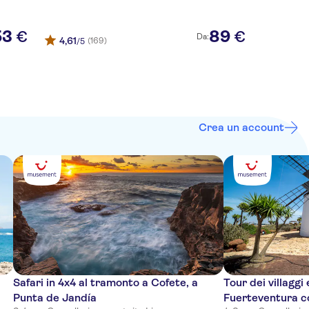
53
89
€
€
Da:
4,61
(169)
/5
Crea un account
Safari in 4x4 al tramonto a Cofete, a
Tour dei villaggi 
Punta de Jandía
Fuerteventura co