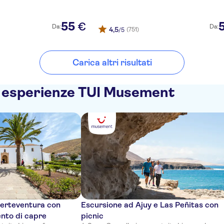
55
€
Da:
Da:
4,5
(751)
/5
Carica altri risultati
e esperienze TUI Musement
Fuerteventura con
Escursione ad Ajuy e Las Peñitas con
ento di capre
picnic