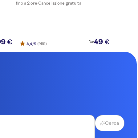
fino a 2 ore
·
Cancellazione gratuita
99
49
€
€
Da:
4,4
(959)
/5
Cerca