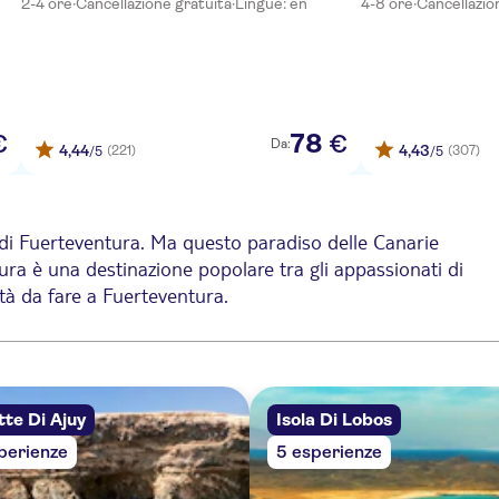
2-4 ore
·
Cancellazione gratuita
·
Lingue: en
4-8 ore
·
Cancellazio
vera
78
€
€
Da:
4,44
4,43
(221)
(307)
/5
/5
i di Fuerteventura. Ma questo paradiso delle Canarie
entura è una destinazione popolare tra gli appassionati di
vità da fare a Fuerteventura.
 villaggi accattivanti che aspettano di essere esplorati.
a. Dirigiti ad Ajuy, un tranquillo villaggio di pescatori
te Di Ajuy
Isola Di Lobos
perienze
5 esperienze
 sono numerose, quindi potrai scegliere l'itinerario che ti
irconda il Pico de la Zarza. Assicurati di salire su un