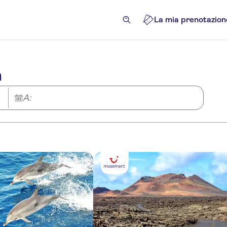
La mia prenotazion
a
A: