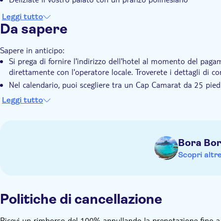
Leggi tutto
Da sapere
Sapere in anticipo:
Si prega di fornire l'indirizzo dell'hotel al momento del pagam
direttamente con l'operatore locale. Troverete i dettagli di 
Nel calendario, puoi scegliere tra un Cap Camarat da 25 pie
massima di 2 adulti per barca
Leggi tutto
Almeno un partecipante nel tuo gruppo deve essere maggior
Il tuo capitano è bilingue (inglese/francese)
Ricordati di portare:
Bora Bo
Indossare abiti leggeri e comodi e portare con sé la crema sol
Scopri altr
Politiche di cancellazione
Ricevi un rimborso del 100% annullando la prenotazione fino a 48