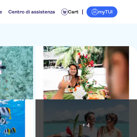
myTUI
e
Centro di assistenza
Cart
+ 4