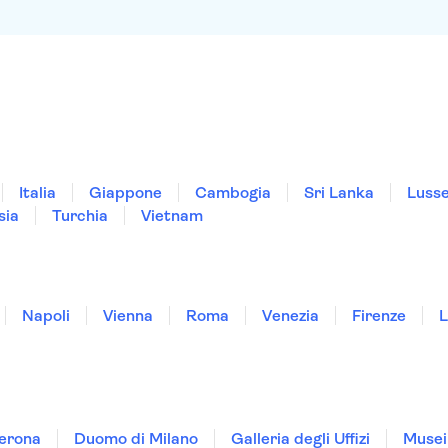
Italia
Giappone
Cambogia
Sri Lanka
Luss
sia
Turchia
Vietnam
Napoli
Vienna
Roma
Venezia
Firenze
L
Verona
Duomo di Milano
Galleria degli Uffizi
Musei