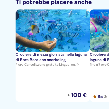
Ti potrebbe piacere anche
Crociera di mezza giornata nella laguna
Crociera d
di Bora Bora con snorkeling
laguna di 
4 ore
·
Cancellazione gratuita
·
Lingue: en, fr
fino a 7 ore
·
C
barbecue
100
€
Da:
5
(1)
/5