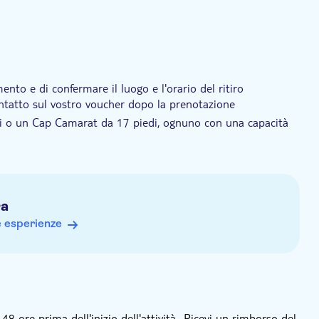
ento e di confermare il luogo e l'orario del ritiro
contatto sul vostro voucher dopo la prenotazione
di o un Cap Camarat da 17 piedi, ognuno con una capacità
enne (18+ anni)
ra
are, un cappello e occhiali da sole
e esperienze
 ore prima dell'inizio dell'attività., Ricevi un rimborso del