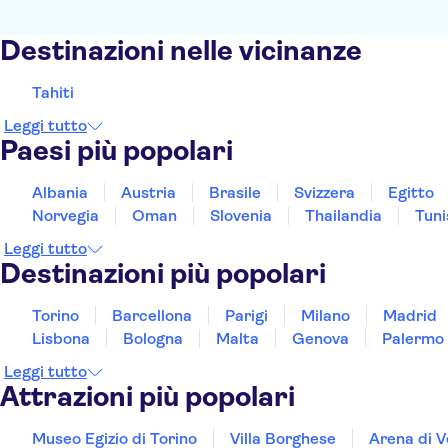
Destinazioni nelle vicinanze
Tahiti
Leggi tutto
Paesi più popolari
Albania
Austria
Brasile
Svizzera
Egitto
Norvegia
Oman
Slovenia
Thailandia
Tuni
Leggi tutto
Destinazioni più popolari
Torino
Barcellona
Parigi
Milano
Madrid
Lisbona
Bologna
Malta
Genova
Palermo
Leggi tutto
Attrazioni più popolari
Museo Egizio di Torino
Villa Borghese
Arena di 