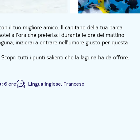
on il tuo migliore amico. Il capitano della tua barca
tel all'ora che preferisci durante le ore del mattino.
aguna, inizierai a entrare nell'umore giusto per questa
Scopri tutti i punti salienti che la laguna ha da offrire.
che il tuo cuore salti un battito mentre galleggi con i
he della laguna.
to privato) dove vi attende il pranzo. Gustatevi un
a:
6 ore
Lingua:
Inglese, Francese
, carne alla griglia e altre specialità polinesiane. Dopo
vata, o magari guadare o nuotare nelle acque poco
nate ciascuna di queste delizie locali, insieme ad altri
Servizio di pick-up dall'hotel
Trasporto incluso
da giornata, goditi una bottiglia di champagne sul motu
no al tuo hotel.