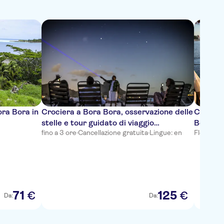
ora Bora in
Crociera a Bora Bora, osservazione delle
Crocier
stelle e tour guidato di viaggio
Bora co
fino a 3 ore
·
Cancellazione gratuita
·
Lingue: en
Flessibile
polinesiano
71
125
€
€
Da:
Da: