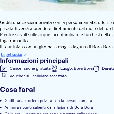
Goditi una crociera privata con la persona amata, o forse c
privata ti verrà a prendere direttamente dal molo del tuo ho
Mentre scivoli sulle acque incontaminate e turchesi della l
fuga romantica.
Il tour inizia con un giro nella magica laguna di Bora Bora. 
Fai snorkeling e nuota con colorati pesci tropicali e lascia 
Leggi tutto
famosi squali pinna nera e le razze simili a cani nelle secc
Informazioni principali
Dopo il tour, vi dirigerete verso un appartato motu (isolot
Cancellazione gratuita
Luogo:
Bora Bora
Durat
delizioso pasto polinesiano con una scelta di insalate, pesce
Voucher sul cellulare accettato
pranzo, potrete fare un pisolino sulla vostra spiaggia pri
Informazioni aggiuntive
profonde.
Cosa farai
La tua guida per la giornata ti spiegherà come vengono cuci
Conferma istantanea
Visita guidata
Tour privato
dettagli culturali e storici. Per concludere questa splendi
Pranzo
Goditi una crociera privata con la persona amata
prima di tornare in barca per un rilassante viaggio di ritor
Ammira i punti salienti della laguna di Bora Bora
Deliziate il vostro palato con un pranzo polinesiano